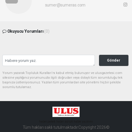
sumer@sumeras.com
Okuyucu Yorumları
(0)
Gönder
Yorum yazarak Topluluk Kuralları’nı kabul etmiş bulunuyor ve ulusgazetesi.com
sitesine yaptığınız yorumunuzla ilgili doğrudan veya dolaylı tüm sorumluluğu tek
başınıza üstleniyorsunuz. Yazılan tüm yorumlardan site yönetimi hiçbir şekilde
sorumlu tutulamaz.
haber paketi
haber scripti
haber yazılımı
Tüm hakları saklı tutulmaktadır.Copyright 2026©