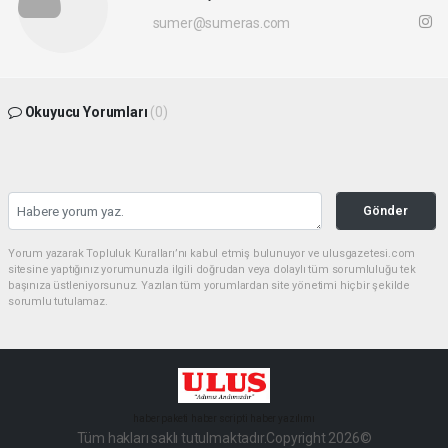
sumer@sumeras.com
Okuyucu Yorumları
(0)
Gönder
Yorum yazarak Topluluk Kuralları’nı kabul etmiş bulunuyor ve ulusgazetesi.com
sitesine yaptığınız yorumunuzla ilgili doğrudan veya dolaylı tüm sorumluluğu tek
başınıza üstleniyorsunuz. Yazılan tüm yorumlardan site yönetimi hiçbir şekilde
sorumlu tutulamaz.
haber paketi
haber scripti
haber yazılımı
Tüm hakları saklı tutulmaktadır.Copyright 2026©