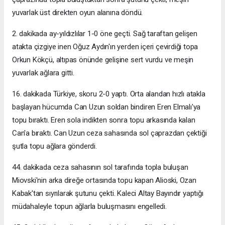
yuvarlak üst direkten oyun alanına döndü.
2. dakikada ay-yıldızlılar 1-0 öne geçti. Sağ taraftan gelişen
atakta çizgiye inen Oğuz Aydın'ın yerden içeri çevirdiği topa
Orkun Kökçü, altıpas önünde gelişine sert vurdu ve meşin
yuvarlak ağlara gitti.
16. dakikada Türkiye, skoru 2-0 yaptı. Orta alandan hızlı atakla
başlayan hücumda Can Uzun soldan bindiren Eren Elmalı'ya
topu bıraktı. Eren sola indikten sonra topu arkasında kalan
Can'a bıraktı. Can Uzun ceza sahasında sol çaprazdan çektiği
şutla topu ağlara gönderdi.
44. dakikada ceza sahasının sol tarafında topla buluşan
Miovski'nin arka direğe ortasında topu kapan Alioski, Ozan
Kabak'tan sıyrılarak şutunu çekti. Kaleci Altay Bayındır yaptığı
müdahaleyle topun ağlarla buluşmasını engelledi.