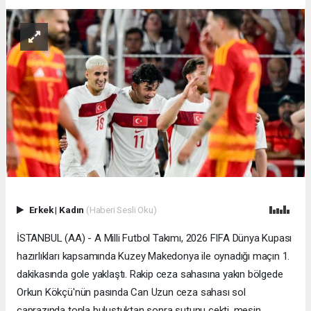
Erkek
|
Kadın
(Haberi Sesli Oku)
İSTANBUL (AA) - A Milli Futbol Takımı, 2026 FIFA Dünya Kupası
hazırlıkları kapsamında Kuzey Makedonya ile oynadığı maçın 1.
dakikasında gole yaklaştı. Rakip ceza sahasına yakın bölgede
Orkun Kökçü'nün pasında Can Uzun ceza sahası sol
çaprazında topla buluştuktan sonra şutunu çekti, meşin