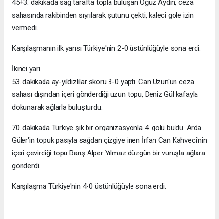
45+3. dakikada sağ tarafta topla buluşan Oğuz Aydın, ceza
sahasında rakibinden sıyrılarak şutunu çekti, kaleci gole izin
vermedi.
Karşılaşmanın ilk yarısı Türkiye'nin 2-0 üstünlüğüyle sona erdi.
İkinci yarı
53. dakikada ay-yıldızlılar skoru 3-0 yaptı. Can Uzun'un ceza
sahası dışından içeri gönderdiği uzun topu, Deniz Gül kafayla
dokunarak ağlarla buluşturdu.
70. dakikada Türkiye şık bir organizasyonla 4. golü buldu. Arda
Güler'in topuk pasıyla sağdan çizgiye inen İrfan Can Kahveci'nin
içeri çevirdiği topu Barış Alper Yılmaz düzgün bir vuruşla ağlara
gönderdi.
Karşılaşma Türkiye'nin 4-0 üstünlüğüyle sona erdi.