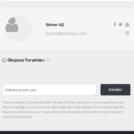
Sümer AŞ
sumer@sumeras.com
Okuyucu Yorumları
(0)
Gönder
Yorum yazarak Topluluk Kuralları’nı kabul etmiş bulunuyor ve ulusgazetesi.com
sitesine yaptığınız yorumunuzla ilgili doğrudan veya dolaylı tüm sorumluluğu tek
başınıza üstleniyorsunuz. Yazılan tüm yorumlardan site yönetimi hiçbir şekilde
sorumlu tutulamaz.