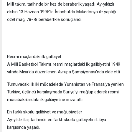
Milli takım, tarihinde bir kez de beraberlik yaşadı. Ay-yıldızlı
ekibin 13 Haziran 1995'te İstanbul'da Makedonya ile yaptığı
özel maç, 78-78 beraberlikle sonuçlandı.
Resmi maçlardaki ilk galibiyet
A Milli Basketbol Takımı, resmi maçlardaki ilk galibiyetini 1949
yılında Mısır'da düzenlenen Avrupa Şampiyonası'nda elde etti.
Turnuvadaki ilk iki mücadelede Yunanistan ve Fransa'ya yenilen
Türkiye, üçüncü karşılaşmada Suriye'yi mağlup ederek resmi
müsabakalardaki ilk galibiyetine imza attı.
En farklı skorlu galibiyet ve mağlubiyetler
Ay-yıldızlılar, tarihinde en farklı skorlu galibiyetini Libya
karşısında yaşadı.