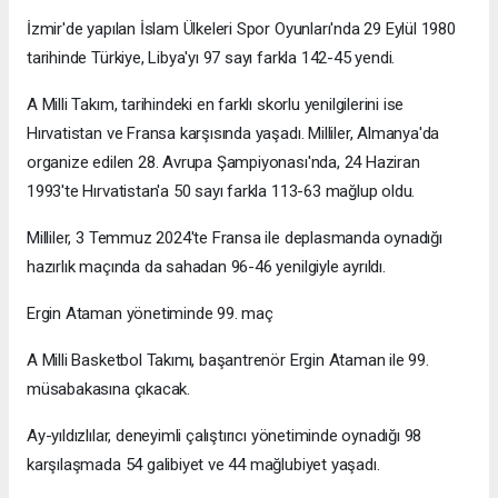
İzmir'de yapılan İslam Ülkeleri Spor Oyunları'nda 29 Eylül 1980
tarihinde Türkiye, Libya'yı 97 sayı farkla 142-45 yendi.
A Milli Takım, tarihindeki en farklı skorlu yenilgilerini ise
Hırvatistan ve Fransa karşısında yaşadı. Milliler, Almanya'da
organize edilen 28. Avrupa Şampiyonası'nda, 24 Haziran
1993'te Hırvatistan'a 50 sayı farkla 113-63 mağlup oldu.
Milliler, 3 Temmuz 2024'te Fransa ile deplasmanda oynadığı
hazırlık maçında da sahadan 96-46 yenilgiyle ayrıldı.
Ergin Ataman yönetiminde 99. maç
A Milli Basketbol Takımı, başantrenör Ergin Ataman ile 99.
müsabakasına çıkacak.
Ay-yıldızlılar, deneyimli çalıştırıcı yönetiminde oynadığı 98
karşılaşmada 54 galibiyet ve 44 mağlubiyet yaşadı.