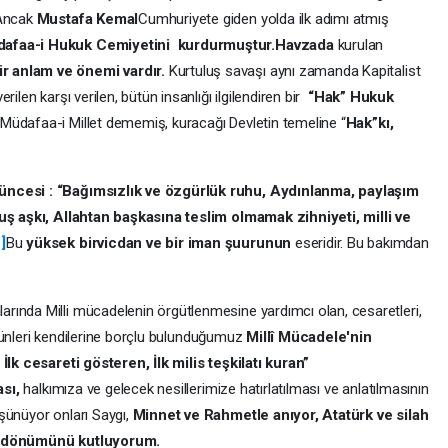
 Ancak
Mustafa Kemal
Cumhuriyete giden yolda ilk adımı atmış
dafaa-i Hukuk Cemiyetini kurdurmuştur.Havzada
kurulan
r anlam ve önemi vardır.
Kurtuluş savaşı aynı zamanda Kapitalist
ilen karşı verilen, bütün insanlığı ilgilendiren bir
“Hak” Hukuk
Müdafaa-i Millet dememiş, kuracağı Devletin temeline “
Hak”kı,
üncesi : “Bağımsızlık ve özgürlük ruhu, Aydınlanma, paylaşım
luş aşkı, Allahtan başkasına teslim olmamak zihniyeti, milli ve
]
Bu
yüksek birvicdan ve bir iman şuurunun
eseridir. Bu bakımdan
rında Milli mücadelenin örgütlenmesine yardımcı olan, cesaretleri,
u günleri kendilerine borçlu bulunduğumuz
Millî Mücadele'nin
 İlk cesareti gösteren, İlk milis teşkilatı kuran”
ası,
halkımıza ve gelecek nesillerimize hatırlatılması ve anlatılmasının
şünüyor onları Saygı,
Minnet ve Rahmetle anıyor
, Atatürk
ve silah
ıl dönümünü
kutluyorum.