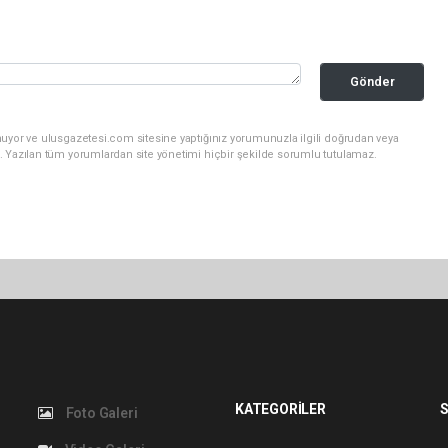
Gönder
nuyor ve ulusgazetesi.com sitesine yaptığınız yorumunuzla ilgili doğrudan veya
. Yazılan tüm yorumlardan site yönetimi hiçbir şekilde sorumlu tutulamaz.
KATEGORİLER
S
Foto Galeri