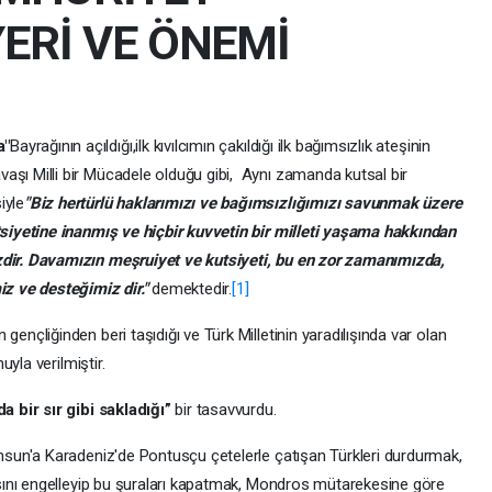
YERİ VE ÖNEMİ
a"
Bayrağının açıldığı,ilk kıvılcımın çakıldığı ilk bağımsızlık ateşinin
avaşı Milli bir Mücadele olduğu gibi, Aynı zamanda kutsal bir
iyle
"Biz hertürlü haklarımızı ve bağımsızlığımızı savunmak üzere
iyetine inanmış ve hiçbir kuvvetin bir milleti yaşama hakkından
r. Davamızın meşruiyet ve kutsiyeti, bu en zor zamanımızda,
z ve desteğimiz dir."
demektedir.
[1]
çliğinden beri taşıdığı ve Türk Milletinin yaradılışında var olan
yla verilmiştir.
a bir sır gibi sakladığı”
bir tasavvurdu.
un'a Karadeniz'de Pontusçu çetelerle çatışan Türkleri durdurmak,
ını engelleyip bu şuraları kapatmak, Mondros mütarekesine göre