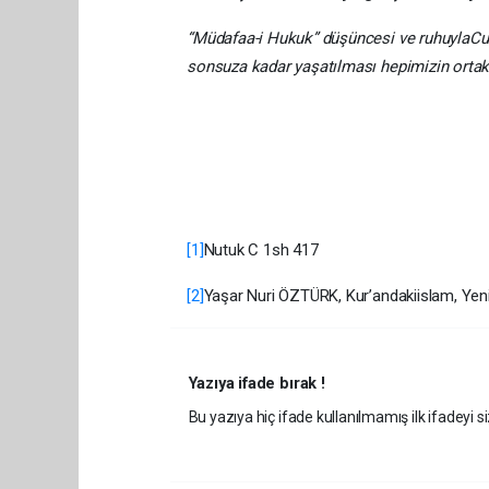
“
Müdafaa-i Hukuk” düşüncesi ve ruhuyla
Cu
sonsuza kadar yaşatılması hepimizin ortak
[1]
Nutuk C 1sh 417
[2]
Yaşar Nuri ÖZTÜRK, Kur’andakiislam, Yeni
Yazıya ifade bırak !
Bu yazıya hiç ifade kullanılmamış ilk ifadeyi si