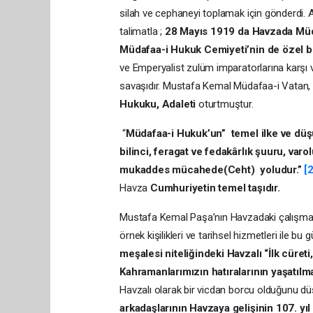
silah ve cephaneyi toplamak için gönderdi.
talimatla ;
28 Mayıs 1919 da Havzada Mü
Müdafaa-i Hukuk Cemiyeti’nin de özel bi
ve Emperyalist zulüm imparatorlarına karşı ver
savaşıdır. Mustafa Kemal Müdafaa-i Vatan, 
Hukuku, Adaleti
oturtmuştur.
“
Müdafaa-i Hukuk’un” temel ilke ve düş
bilinci, feragat ve fedakârlık şuuru, varo
mukaddes mücahede(Ceht) yoludur.”
[2
Havza
Cumhuriyetin temel taşıdır.
Mustafa Kemal Paşa’nın Havzadaki çalışmala
örnek kişilikleri ve tarihsel hizmetleri ile b
meşalesi niteliğindeki
Havzalı “İlk cüreti,
Kahramanlarımızın
hatıralarının yaşatılm
Havzalı olarak bir vicdan borcu olduğunu dü
arkadaşlarının
Havzaya gelişinin 107. y