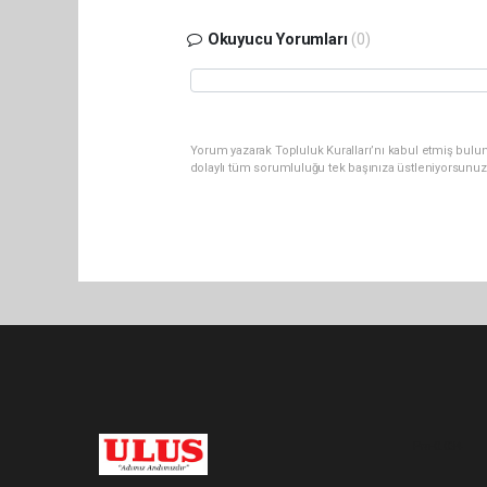
Okuyucu Yorumları
(0)
Yorum yazarak Topluluk Kuralları’nı kabul etmiş bulu
dolaylı tüm sorumluluğu tek başınıza üstleniyorsunuz
Pro-0.034