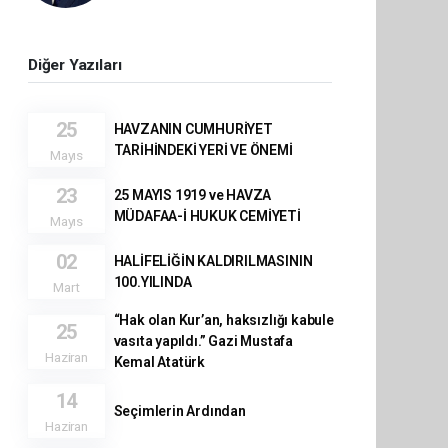
Diğer Yazıları
25
HAVZANIN CUMHURİYET
TARİHİNDEKİ YERİ VE ÖNEMİ
Mayıs
23
25 MAYIS 1919 ve HAVZA
MÜDAFAA-İ HUKUK CEMİYETİ
Mayıs
02
HALİFELİĞİN KALDIRILMASININ
100.YILINDA
Mart
“Hak olan Kur’an, haksızlığı kabule
25
vasıta yapıldı.” Gazi Mustafa
Haziran
Kemal Atatürk
14
Seçimlerin Ardından
Haziran