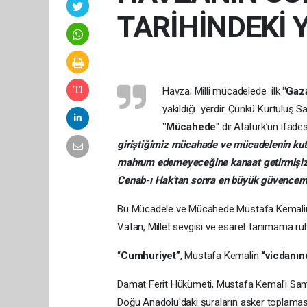
TARİHİNDEKİ 
Havza; Milli mücadelede ilk
"Gaz
yakıldığı yerdir. Çünkü Kurtuluş S
"Mücahede
" dir.Atatürk’ün ifades
giriştiğimiz mücahade ve mücadelenin kuts
mahrum edemeyeceğine kanaat getirmişizdi
Cenab-ı Hak'tan sonra en büyük güvencemi
Bu Mücadele ve Mücahede Mustafa Kemalin gen
Vatan, Millet sevgisi ve esaret tanımama ruhu
“
Cumhuriyet”
, Mustafa Kemalin
“vicdanınd
Damat Ferit Hükümeti, Mustafa Kemal'i Sams
Doğu Anadolu'daki şuraların asker toplamas