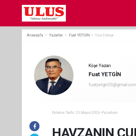
Anasayfa
Yazarlar
Fuat YETGİN
Yazı Detayı
Köşe Yazarı
Fuat YETGİN
fuatyetgin55@gmail.co
Ekleme Tarihi: 25 Mayıs 2026 -Pazartesi
HAVZANIN CU