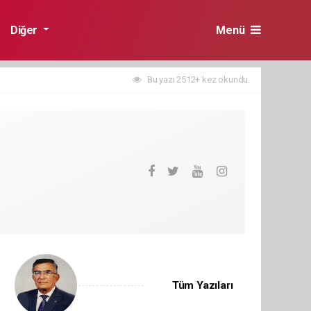
Diğer
Menü
Bu yazı 2512+ kez okundu.
Tüm Yazıları