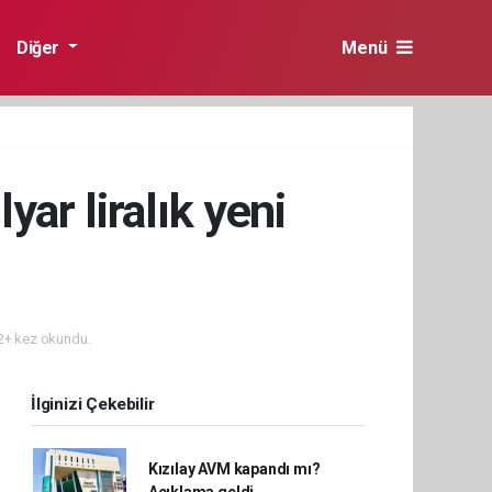
Diğer
Menü
yar liralık yeni
+ kez okundu.
İlginizi Çekebilir
Kızılay AVM kapandı mı?