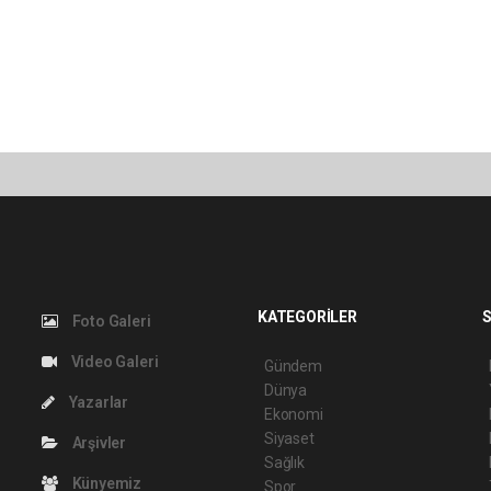
KATEGORİLER
S
Foto Galeri
Video Galeri
Gündem
Dünya
Yazarlar
Ekonomi
Siyaset
Arşivler
Sağlık
Künyemiz
Spor