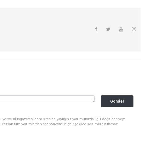
Gönder
nuyor ve ulusgazetesi.com sitesine yaptığınız yorumunuzla ilgili doğrudan veya
. Yazılan tüm yorumlardan site yönetimi hiçbir şekilde sorumlu tutulamaz.