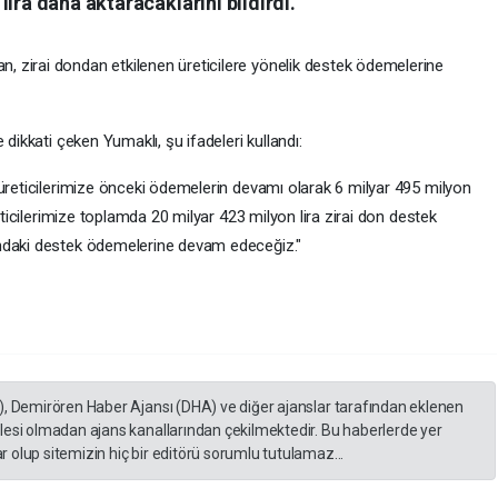
ira daha aktaracaklarını bildirdi.
 zirai dondan etkilenen üreticilere yönelik destek ödemelerine
 dikkati çeken Yumaklı, şu ifadeleri kullandı:
 üreticilerimize önceki ödemelerin devamı olarak 6 milyar 495 milyon
reticilerimize toplamda 20 milyar 423 milyon lira zirai don destek
ındaki destek ödemelerine devam edeceğiz."
), Demirören Haber Ajansı (DHA) ve diğer ajanslar tarafından eklenen
lesi olmadan ajans kanallarından çekilmektedir. Bu haberlerde yer
 olup sitemizin hiç bir editörü sorumlu tutulamaz...