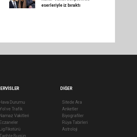
eserleriyle iz bıraktı
ERVİSLER
DİĞER
Hava Durumu
Sitede Ara
Yol ve Trafik
Anketler
Namaz Vakitleri
Biyografiler
Eczaneler
Rüya Tabirleri
Lig Fikstürü
Astroloji
Tarihte Bugün