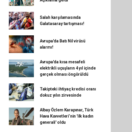
Açıklama geldi
Salah karşılamasında
Galatasaray tartışması!
Avrupa'da Batı Nil virüsü
alarmı!
Avrupa'da kısa mesafeli
elektrikli uçuşların 4 yıl içinde
gerçek olması öngörüldü
Takipteki ihtiyaç kredisi oranı
dokuz yılın zirvesinde
Albay Özlem Karapınar, Türk
Hava Kuvvetleri’nin 'ilk kadın
generali' oldu