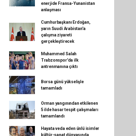
enerjide Fransa-Yunanistan
anlaşması
Cumhurbaşkanı Erdoğan,
yarın Suudi Arabistan'a
çalışma ziyareti
gerçekleştirecek
Muhammed Salah
Trabzonspor'da ilk
antrenmanına çıktı
Borsa günü yükselişle
tamamladı
Orman yangınından etkilenen
5 ilde hasar tespit çalışmaları
tamamlandı
Hayata veda eden ünlü isimler
kültür-sanat dünyasında