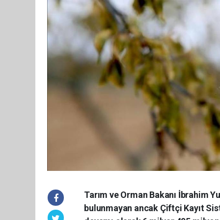
Tarım ve Orman Bakanı İbrahim Yum
bulunmayan ancak Çiftçi Kayıt Sist