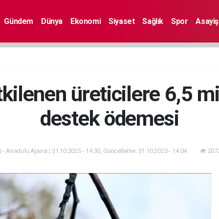
Gündem
Dünya
Ekonomi
Siyaset
Sağlık
Spor
Asayiş
kilenen üreticilere 6,5 mil
destek ödemesi
 - Anadolu Ajansı | 31.10.2025 - 14:30, Güncelleme: 31.10.2025 - 14:04
2072