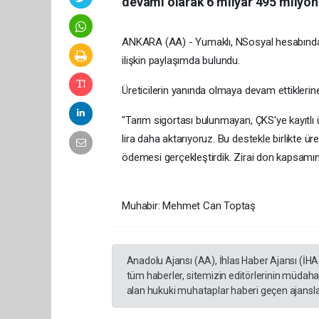
devamı olarak 6 milyar 495 milyon l
ANKARA (AA) - Yumaklı, NSosyal hesabından,
ilişkin paylaşımda bulundu.
Üreticilerin yanında olmaya devam ettiklerine
"Tarım sigortası bulunmayan, ÇKS'ye kayıtlı
lira daha aktarıyoruz. Bu destekle birlikte ü
ödemesi gerçekleştirdik. Zirai don kapsam
Muhabir: Mehmet Can Toptaş
Anadolu Ajansı (AA), İhlas Haber Ajansı (İHA
tüm haberler, sitemizin editörlerinin müdaha
alan hukuki muhataplar haberi geçen ajanslar