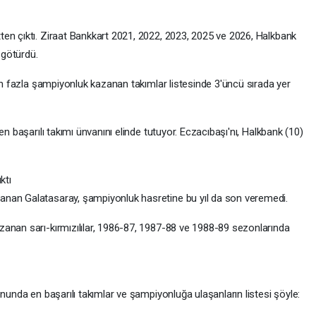
en çıktı. Ziraat Bankkart 2021, 2022, 2023, 2025 ve 2026, Halkbank
 götürdü.
 en fazla şampiyonluk kazanan takımlar listesinde 3'üncü sırada yer
en başarılı takımı ünvanını elinde tutuyor. Eczacıbaşı'nı, Halkbank (10)
ktı
nan Galatasaray, şampiyonluk hasretine bu yıl da son veremedi.
anan sarı-kırmızılılar, 1986-87, 1987-88 ve 1988-89 sezonlarında
onunda en başarılı takımlar ve şampiyonluğa ulaşanların listesi şöyle: