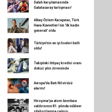
Salah karşılamasında
Galatasaray tartışması!
Albay Özlem Karapınar, Türk
Hava Kuvvetleri’nin 'ilk kadın
generali' oldu
Türkiye'nin en iyi liseleri belli
oldu!
Takipteki ihtiyaç kredisi oranı
dokuz yılın zirvesinde
Avrupa'da Batı Nil virüsü
alarmı!
Hiroşima'ya atom bombası
saldırısının 81. yılında nükleer
silahsızlanma çağrısı