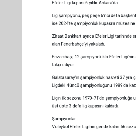
Efeler Ligi kupası 6 yıldır Ankara'da
Lig şampiyonu, peş peşe 6'ncı defa başkentt
ise 2024'te şampiyonluk kupasını müzesine
Ziraat Bankkart ayrıca Efeler Ligi tarihinde
alan Fenerbahçe'yi yakaladı.
Eczacıbaşı, 12 şampiyonlukla Efeler Ligi'nin 
takip ediyor.
Galatasaray'ın şampiyonluk hasreti 37 yıla çı
Ligdeki 4'üncü şampiyonluğunu 1989'da kaza
Ligin ilk sezonu 1970-71'de şampiyonluğa uz
üst üste 3 defa lig kupasını kaldırdı.
Şampiyonlar
Voleybol Efeler Ligi'nin geride kalan 56 sez