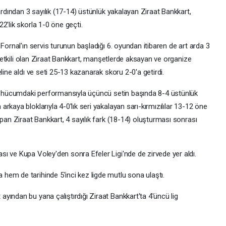
ardından 3 sayılık (17-14) üstünlük yakalayan Ziraat Bankkart,
2'lik skorla 1-0 öne geçti.
Fornal'ın servis turunun başladığı 6. oyundan itibaren de art arda 3
da etkili olan Ziraat Bankkart, manşetlerde aksayan ve organize
line aldı ve seti 25-13 kazanarak skoru 2-0'a getirdi.
ın hücumdaki performansıyla üçüncü setin başında 8-4 üstünlük
kaya bloklarıyla 4-0'lık seri yakalayan sarı-kırmızılılar 13-12 öne
apan Ziraat Bankkart, 4 sayılık fark (18-14) oluşturması sonrası
ı ve Kupa Voley'den sonra Efeler Ligi'nde de zirvede yer aldı.
em de tarihinde 5'inci kez ligde mutlu sona ulaştı.
yından bu yana çalıştırdığı Ziraat Bankkart'ta 4'üncü lig