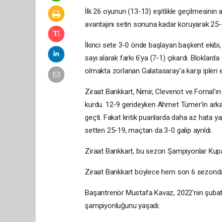
İlk 26 oyunun (13-13) eşitlikle geçilmesinin 
avantajını setin sonuna kadar koruyarak 25-2
İkinci sete 3-0 önde başlayan başkent ekibi, 
sayı alarak farkı 6'ya (7-1) çıkardı. Bloklar
olmakta zorlanan Galatasaray'a karşı ipleri e
Ziraat Bankkart, Nimir, Clevenot ve Fornal'
kurdu. 12-9 gerideyken Ahmet Tümer'in arka ar
geçti. Fakat kritik puanlarda daha az hata y
setten 25-19, maçtan da 3-0 galip ayrıldı.
Ziraat Bankkart, bu sezon Şampiyonlar Kupas
Ziraat Bankkart böylece hem son 6 sezonda h
Başantrenör Mustafa Kavaz, 2022'nin şubat a
şampiyonluğunu yaşadı.