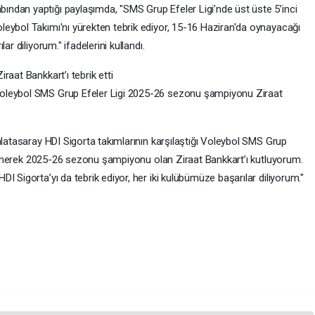
ndan yaptığı paylaşımda, "SMS Grup Efeler Ligi’nde üst üste 5’inci
eybol Takımı'nı yürekten tebrik ediyor, 15-16 Haziran'da oynayacağı
r diliyorum." ifadelerini kullandı.
raat Bankkart’ı tebrik etti
oleybol SMS Grup Efeler Ligi 2025-26 sezonu şampiyonu Ziraat
alatasaray HDI Sigorta takımlarının karşılaştığı Voleybol SMS Grup
i yenerek 2025-26 sezonu şampiyonu olan Ziraat Bankkart’ı kutluyorum.
I Sigorta’yı da tebrik ediyor, her iki kulübümüze başarılar diliyorum."