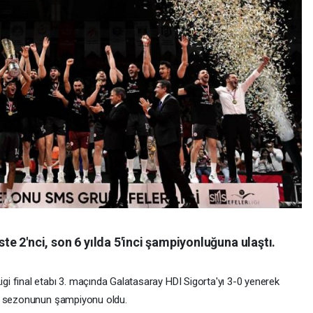
ste 2'nci, son 6 yılda 5'inci şampiyonluğuna ulaştı.
i final etabı 3. maçında Galatasaray HDI Sigorta'yı 3-0 yenerek
26 sezonunun şampiyonu oldu.