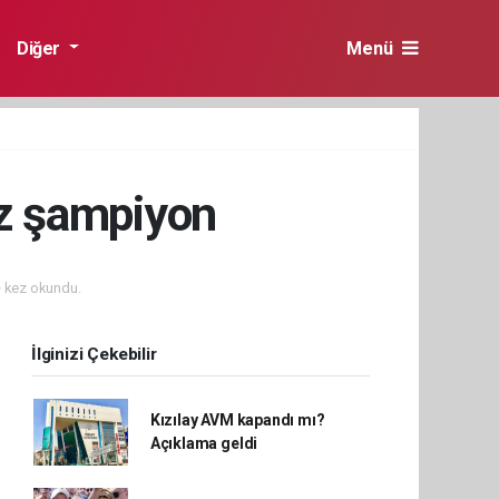
Diğer
Menü
ez şampiyon
 kez okundu.
İlginizi Çekebilir
Kızılay AVM kapandı mı?
Açıklama geldi