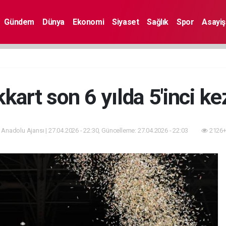
Gündem
Dünya
Ekonomi
Siyaset
Sağlık
Spor
Asayiş
kkart son 6 yılda 5'inci k
 Anadolu Ajansı | 27.04.2026 - 22:30, Güncelleme: 27.04.2026 - 22:03
2126+