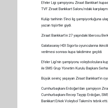
Efeler Ligi şampiyonu Ziraat Bankkart kupası
TVF Ziraat Bankkart Salonu'ndaki karşılaşm
Kulüp tarihinin 5'inci lig şampiyonluğuna ul
yazan tişörtler giydi.
Ziraat Bankkart'ın 27 yaşındaki liberosu Berk
Galatasaray HDI Sigorta oyuncularına ikinci
verilmesi sonrası kupa takdimine geçildi.
Efeler Ligi'nin şampiyonu voleybolculara k
ile SMS Grup Yönetim Kurulu Başkanı Serhat
Büyük sevinç yaşayan Ziraat Bankkart'ın oyunc
Cumhurbaşkanı Erdoğan'dan şampiyon Ziraat
Cumhurbaşkanı Recep Tayyip Erdoğan, SMS Gr
Bankkart Erkek Voleybol Takımı'nı tebrik etti.