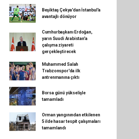
Beşiktaş Çekya'dan İstanbul'a
avantajlı dönüyor
Cumhurbaşkanı Erdoğan,
yarın Suudi Arabistan'a
çalışma ziyareti
gerçekleştirecek
Muhammed Salah
Trabzonspor'da ilk
antrenmanına çıktı
Borsa günü yükselişle
tamamladı
Orman yangınından etkilenen
5 ilde hasar tespit çalışmaları
tamamlandı