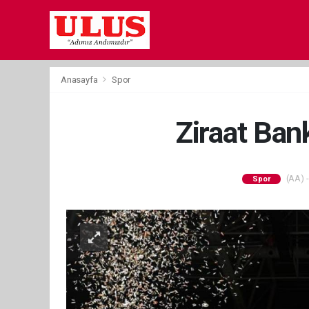
Anasayfa
Spor
Ziraat Ban
(AA) -
Spor