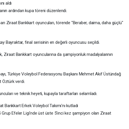
nı aldı
anın ardından kupa töreni düzenlendi.
aşan Ziraat Bankkart oyuncuları, törende "Beraber, daima, daha güçlü"
ay Bayraktar, final serisinin en değerli oyuncusu seçildi.
lik, Ziraat Bankkart oyuncularına da şampiyonluk madalyalarının
upayı, Türkiye Voleybol Federasyonu Başkanı Mehmet Akif Üstündağ
 Öztürk verdi.
uları ve teknik heyeti, kupayla taraftarları selamladı.
 Bankkart Erkek Voleybol Takımı'nı kutladı
up Efeler Ligi'nde üst üste 5’inci kez şampiyon olan Ziraat