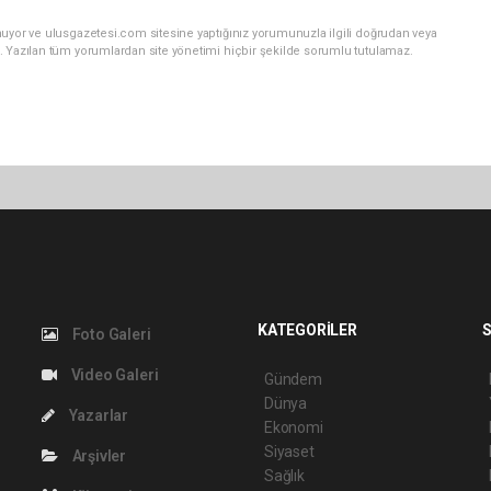
nuyor ve ulusgazetesi.com sitesine yaptığınız yorumunuzla ilgili doğrudan veya
. Yazılan tüm yorumlardan site yönetimi hiçbir şekilde sorumlu tutulamaz.
KATEGORİLER
S
Foto Galeri
Video Galeri
Gündem
Dünya
Yazarlar
Ekonomi
Siyaset
Arşivler
Sağlık