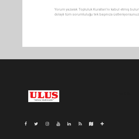
Yorum yazarak Topluluk Kuralları’nı kabul etmiş bulu
dolaylı tüm sorumluluğu tek başınıza üstleniyorsunuz
Pro-0.062