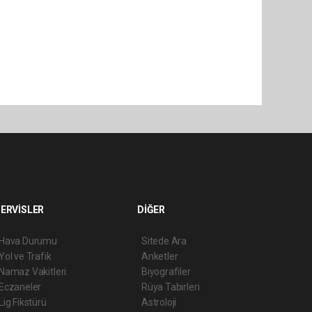
ERVİSLER
DİĞER
Hava Durumu
Sitede Ara
Yol ve Trafik
Anketler
Namaz Vakitleri
Biyografiler
Eczaneler
Rüya Tabirleri
Lig Fikstürü
Astroloji