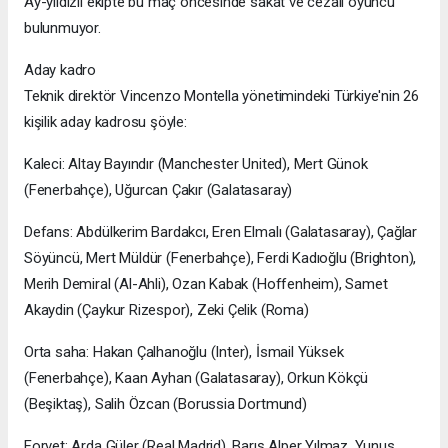
Ay-yıldızlı ekipte bu maç öncesinde sakat ve cezalı oyuncu
bulunmuyor.
Aday kadro
Teknik direktör Vincenzo Montella yönetimindeki Türkiye'nin 26
kişilik aday kadrosu şöyle:
Kaleci: Altay Bayındır (Manchester United), Mert Günok
(Fenerbahçe), Uğurcan Çakır (Galatasaray)
Defans: Abdülkerim Bardakcı, Eren Elmalı (Galatasaray), Çağlar
Söyüncü, Mert Müldür (Fenerbahçe), Ferdi Kadıoğlu (Brighton),
Merih Demiral (Al-Ahli), Ozan Kabak (Hoffenheim), Samet
Akaydin (Çaykur Rizespor), Zeki Çelik (Roma)
Orta saha: Hakan Çalhanoğlu (Inter), İsmail Yüksek
(Fenerbahçe), Kaan Ayhan (Galatasaray), Orkun Kökçü
(Beşiktaş), Salih Özcan (Borussia Dortmund)
Forvet: Arda Güler (Real Madrid), Barış Alper Yılmaz, Yunus