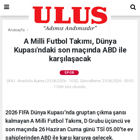
Anasayfa
Spor
A Milli Futbol Takımı, Dünya
Kupası'ndaki son maçında ABD ile
karşılaşacak
SPOR
(AA) - Anadolu Ajansı | 25.06.2026 - 10:02, Güncelleme: 25.06.2026 - 09:35
1106+ kez okundu.
2026 FIFA Dünya Kupası'nda gruptan çıkma şansı
kalmayan A Milli Futbol Takımı, D Grubu üçüncü ve
son maçında 26 Haziran Cuma günü TSİ 05.00'te ev
sahiplerinden ABD ile karşı karşıya gelecek.