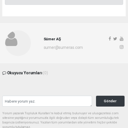
Sümer AŞ
sumer@sumeras.com
Okuyucu Yorumları
(0)
Gönder
Yorum yazarak Topluluk Kuralları’nı kabul etmiş bulunuyor ve ulusgazetesi.com
sitesine yaptığınız yorumunuzla ilgili doğrudan veya dolaylı tüm sorumluluğu tek
başınıza üstleniyorsunuz. Yazılan tüm yorumlardan site yönetimi hiçbir şekilde
sorumlu tutulamaz.