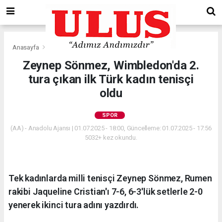
Anasayfa
Spor
Zeynep Sönmez, Wimbledon'da 2.
tura çıkan ilk Türk kadın tenisçi
oldu
SPOR
(AA) - Anadolu Ajansı | 01.07.2025 - 18:00, Güncelleme: 01.07.2025 - 17:56
5032+ kez okundu.
Tek kadınlarda milli tenisçi Zeynep Sönmez, Rumen
rakibi Jaqueline Cristian'ı 7-6, 6-3'lük setlerle 2-0
yenerek ikinci tura adını yazdırdı.