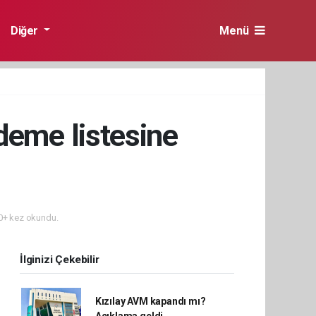
Diğer
Menü
ödeme listesine
+ kez okundu.
İlginizi Çekebilir
Kızılay AVM kapandı mı?