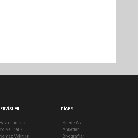
ERVİSLER
DİĞER
Hava Durumu
Sitede Ara
Yol ve Trafik
Anketler
Namaz Vakitleri
Biyografiler