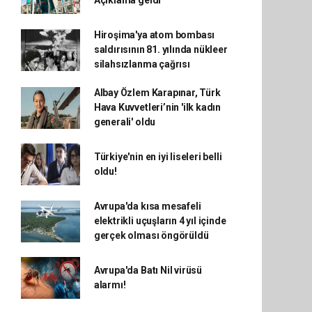
Açıklama geldi
Hiroşima'ya atom bombası
saldırısının 81. yılında nükleer
silahsızlanma çağrısı
Albay Özlem Karapınar, Türk
Hava Kuvvetleri’nin 'ilk kadın
generali' oldu
Türkiye'nin en iyi liseleri belli
oldu!
Avrupa'da kısa mesafeli
elektrikli uçuşların 4 yıl içinde
gerçek olması öngörüldü
Avrupa'da Batı Nil virüsü
alarmı!