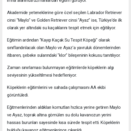
imha alanında uzmanlardan eğitim görüyor.
Akademide yeteneklerine göre özel seçilen Labrador Retriever
cinsi "Maylo" ve Golden Retriever cinsi "Ayaz" ise, Türkiye'de ilk
olarak yer altındaki su kaçaklarını tespit etmek için eğitiliyor.
Eğitimin ardından "Kayıp Kaçak Su Tespit Köpeği" olarak
sınıflandırılacak olan Maylo ve Ayaz'a yavruluk dönemlerinden
itibaren, şebeke sularındaki "klor" bileşeninin kokusu tanıtılıyor.
Zaman sınırlaması bulunmayan eğitimlerde köpeklerin algı
seviyesinin yükseltilmesi hedefleniyor.
Köpeklerin eğitimlerini ve sahada çalışmasını AA ekibi
görüntüledi.
Eğitmenlerinden aldıkları komutları hızlıca yerine getiren Maylo
ve Ayaz, toprak altına gömülen su dolu kavanozun yerini
hassas burunları sayesinde kısa sürede tespit etti. Köpeklerin
bulduğu kavanoz eğitmenlerince çıkarıldı.