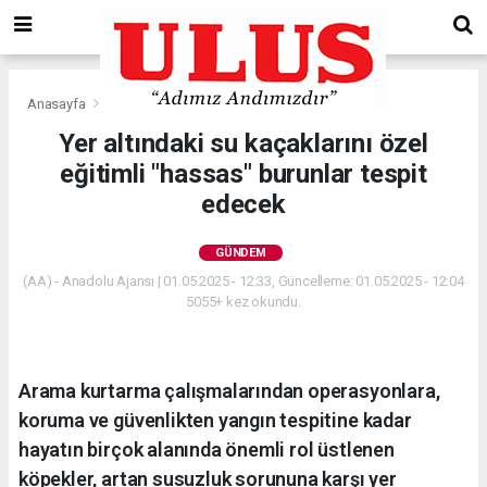
Anasayfa
Gündem
Yer altındaki su kaçaklarını özel
eğitimli "hassas" burunlar tespit
edecek
GÜNDEM
(AA) - Anadolu Ajansı | 01.05.2025 - 12:33, Güncelleme: 01.05.2025 - 12:04
5055+ kez okundu.
Arama kurtarma çalışmalarından operasyonlara,
koruma ve güvenlikten yangın tespitine kadar
hayatın birçok alanında önemli rol üstlenen
köpekler, artan susuzluk sorununa karşı yer