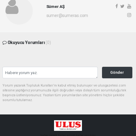
Sümer AŞ
sumer@sumeras.com
Okuyucu Yorumları
(0)
Gönder
Yorum yazarak Topluluk Kuralları’nı kabul etmiş bulunuyor ve ulusgazetesi.com
sitesine yaptığınız yorumunuzla ilgili doğrudan veya dolaylı tüm sorumluluğu tek
başınıza üstleniyorsunuz. Yazılan tüm yorumlardan site yönetimi hiçbir şekilde
sorumlu tutulamaz.
haber paketi
haber scripti
haber yazılımı