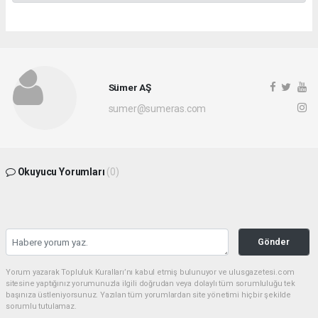
Sümer AŞ
sumer@sumeras.com
Okuyucu Yorumları
(0)
Gönder
Yorum yazarak Topluluk Kuralları’nı kabul etmiş bulunuyor ve ulusgazetesi.com
sitesine yaptığınız yorumunuzla ilgili doğrudan veya dolaylı tüm sorumluluğu tek
başınıza üstleniyorsunuz. Yazılan tüm yorumlardan site yönetimi hiçbir şekilde
sorumlu tutulamaz.