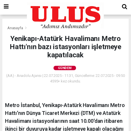
Anasayfa
Gündem
Yenikapı-Atatürk Havalimanı Metro
Hattı'nın bazı istasyonları işletmeye
kapatılacak
GÜNDEM
(AA) - Anadolu Ajansı | 22.07.2025 - 11:31, Güncelleme: 22.07.2025 - 09:50
4595+ kez okundu.
Metro İstanbul, Yenikapı-Atatürk Havalimanı Metro
Hattı'nın Dünya Ticaret Merkezi (DTM) ve Atatürk
Havalimanı istasyonlarının saat 10.00'dan itibaren
ikinci bir duyuruya kadar işletmeye kapalı olacağını