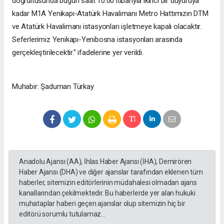
doğrultusunda bugün saat 10.00 itibarıyla ikinci bir duyuruya
kadar M1A Yenikapı-Atatürk Havalimanı Metro Hattımızın DTM
ve Atatürk Havalimanı istasyonları işletmeye kapalı olacaktır.
Seferlerimiz Yenikapı-Yenibosna istasyonları arasında
gerçekleştirilecektir." ifadelerine yer verildi.
Muhabir: Şaduman Türkay
Anadolu Ajansı (AA), İhlas Haber Ajansı (İHA), Demirören
Haber Ajansı (DHA) ve diğer ajanslar tarafından eklenen tüm
haberler, sitemizin editörlerinin müdahalesi olmadan ajans
kanallarından çekilmektedir. Bu haberlerde yer alan hukuki
muhataplar haberi geçen ajanslar olup sitemizin hiç bir
editörü sorumlu tutulamaz...