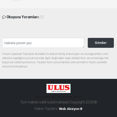
Okuyucu Yorumları
(0)
Gönder
Yorum yazarak Topluluk Kuralları’nı kabul etmiş bulunuyor ve ulusgazetesi.com
sitesine yaptığınız yorumunuzla ilgili doğrudan veya dolaylı tüm sorumluluğu tek
başınıza üstleniyorsunuz. Yazılan tüm yorumlardan site yönetimi hiçbir şekilde
sorumlu tutulamaz.
haber paketi
haber scripti
haber yazılımı
Tüm hakları saklı tutulmaktadır.Copyright 2026©
Haber Yazılımı:
Web Aksiyon ®