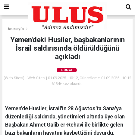
Anasayfa
Dünya
Yemen'deki Husiler, başbakanlarının
İsrail saldırısında öldürüldüğünü
açıkladı
DÜNYA
(Web Sitesi) - Web Sitesi | 01.09.2025 - 10:12, Güncelleme: 01.09.2025 - 10:12
6134+ kez okundu.
Yemen'de Husiler, İsrail'in 28 Ağustos'ta Sana'ya
düzenlediği saldırıda, yönetimleri altında üye olan
Başbakan Ahmet Galib er-Rehavi ile birlikte gelen
bazı bakanların hayatını kaybettiğini duyurdu.