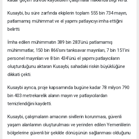
kadar geçen sürede kaydedilen çalışmalar hakkında bilgi verdi.
Kusaybi, bu süre zarfında ekiplerin toplam 555 bin 734 mayın,
patlamamış mühimmat ve el yapımı patlayıcıyı imha ettiğini
belirtti.
İmha edilen mühimmatın 389 bin 283'ünü patlamamış
mühimmatlar, 150 bin 866'sını tanksavar mayınları, 7 bin 151'ini
personel mayınları ve 8 bin 434'ünü el yapımı patlayıcıların
oluşturduğunu aktaran Kusaybi, sahadaki riskin büyüklüğüne
dikkati çekti.
Kusaybi ayrıca, proje kapsamında bugüne kadar 78 milyon 790
bin 403 metrekarelik alanın mayın ve patlayıcılardan
temizlendiğini kaydetti.
Kusaybi, çalışmaların amacının sivillerin korunması, güvenli
yaşam alanlarının oluşturulması ve yerinden edilen Yemenlilerin
bölgelerine güvenli bir şekilde dönüşünün sağlanması olduğunu