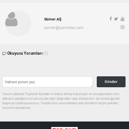
Sümer AŞ
sumer@sumeras.com
Okuyucu Yorumları
(0)
Gönder
Yorum yazarak Topluluk Kuralları’nı kabul etmiş bulunuyor ve ulusgazetesi.com
sitesine yaptığınız yorumunuzla ilgili doğrudan veya dolaylı tüm sorumluluğu tek
başınıza üstleniyorsunuz. Yazılan tüm yorumlardan site yönetimi hiçbir şekilde
sorumlu tutulamaz.