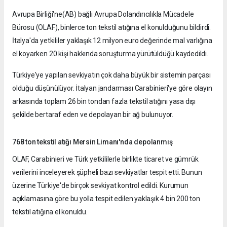
Avrupa Birliği'ne(AB) bağlı Avrupa Dolandırıcılıkla Mücadele
Bürosu (OLAF), binlerce ton tekstil atığına el konulduğunu bildirdi.
İtalya'da yetkililer yaklaşık 12 milyon euro değerinde mal varlığına
el koyarken 20 kişi hakkında soruşturma yürütüldüğü kaydedildi.
Türkiye'ye yapılan sevkiyatın çok daha büyük bir sistemin parçası
olduğu düşünülüyor. İtalyan jandarması Carabinieri'ye göre olayın
arkasında toplam 26 bin tondan fazla tekstil atığını yasa dışı
şekilde bertaraf eden ve depolayan bir ağ bulunuyor.
768 ton tekstil atığı Mersin Limanı'nda depolanmış
OLAF, Carabinieri ve Türk yetkililerle birlikte ticaret ve gümrük
verilerini inceleyerek şüpheli bazı sevkiyatlar tespit etti. Bunun
üzerine Türkiye'de birçok sevkiyat kontrol edildi. Kurumun
açıklamasına göre bu yolla tespit edilen yaklaşık 4 bin 200 ton
tekstil atığına el konuldu.