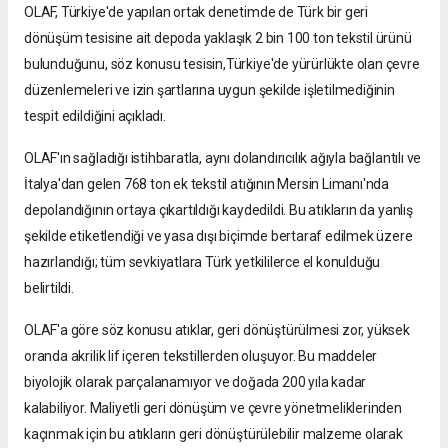
OLAF, Türkiye'de yapılan ortak denetimde de Türk bir geri
dönüşüm tesisine ait depoda yaklaşık 2 bin 100 ton tekstil ürünü
bulunduğunu, söz konusu tesisin,Türkiye'de yürürlükte olan çevre
düzenlemeleri ve izin şartlarına uygun şekilde işletilmediğinin
tespit edildiğini açıkladı.
OLAF'ın sağladığı istihbaratla, aynı dolandırıcılık ağıyla bağlantılı ve
İtalya'dan gelen 768 ton ek tekstil atığının Mersin Limanı'nda
depolandığının ortaya çıkartıldığı kaydedildi. Bu atıkların da yanlış
şekilde etiketlendiği ve yasa dışı biçimde bertaraf edilmek üzere
hazırlandığı; tüm sevkiyatlara Türk yetkililerce el konulduğu
belirtildi.
OLAF'a göre söz konusu atıklar, geri dönüştürülmesi zor, yüksek
oranda akrilik lif içeren tekstillerden oluşuyor. Bu maddeler
biyolojik olarak parçalanamıyor ve doğada 200 yıla kadar
kalabiliyor. Maliyetli geri dönüşüm ve çevre yönetmeliklerinden
kaçınmak için bu atıkların geri dönüştürülebilir malzeme olarak