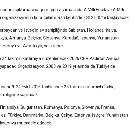
unun açıklamasına göre grup aşamasında A Milli Erkek ve A Milli
 organizasyonun kura çekimi, Bari kentinde TSİ 21.45'te başlayacak.
baycan ve İsveç'in ev sahipliğinde Sırbistan, Hollanda, İtalya,
akya, Almanya, Belçika, Slovenya, Karadağ, İspanya, Yunanistan,
 Letonya ve Avusturya, yer alacak.
de 24 takımın katılımıyla düzenlenecek 2026 CEV Kadınlar Avrupa
 yapacak. Organizasyon, 2003 ve 2019 yıllarında da Türkiye'de
ı, 9-24 Eylül 2026 tarihlerinde 24 takımın katılımıyla İtalya,
hipliğinde yapılacak.
 Finlandiya, Bulgaristan, Romanya, Polonya, Slovenya, Fransa,
kiz, Türkiye, Danimarka, Belçika, Çekya, Estonya, İsviçre, Yunanistan,
 Makedonya mücadele edecek.