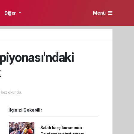
Diğer
Menü
piyonası'ndaki
k
 kez okundu.
İlginizi Çekebilir
Salah karşılamasında