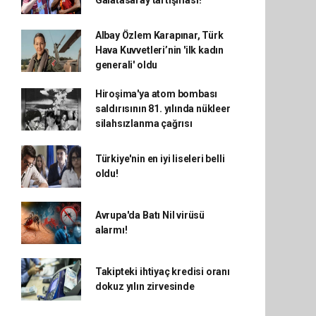
Galatasaray tartışması!
Albay Özlem Karapınar, Türk
Hava Kuvvetleri’nin 'ilk kadın
generali' oldu
Hiroşima'ya atom bombası
saldırısının 81. yılında nükleer
silahsızlanma çağrısı
Türkiye'nin en iyi liseleri belli
oldu!
Avrupa'da Batı Nil virüsü
alarmı!
Takipteki ihtiyaç kredisi oranı
dokuz yılın zirvesinde