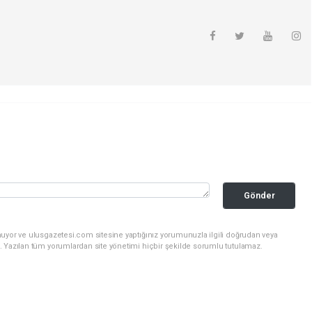
Gönder
nuyor ve ulusgazetesi.com sitesine yaptığınız yorumunuzla ilgili doğrudan veya
. Yazılan tüm yorumlardan site yönetimi hiçbir şekilde sorumlu tutulamaz.