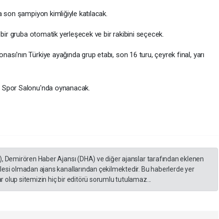
 son şampiyon kimliğiyle katılacak.
 bir gruba otomatik yerleşecek ve bir rakibini seçecek.
sı'nın Türkiye ayağında grup etabı, son 16 turu, çeyrek final, yarı
m Spor Salonu'nda oynanacak.
), Demirören Haber Ajansı (DHA) ve diğer ajanslar tarafından eklenen
lesi olmadan ajans kanallarından çekilmektedir. Bu haberlerde yer
 olup sitemizin hiç bir editörü sorumlu tutulamaz...