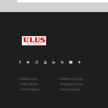
Pro-0.069
Hakkımızda
Kullanım Şartları
Yayın İlkeleri
Whatsapp İhbar
Veri Politikası
Haber Gönder