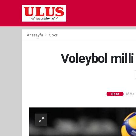
Anasayfa
Spor
Voleybol mill
(AA) -
Spor