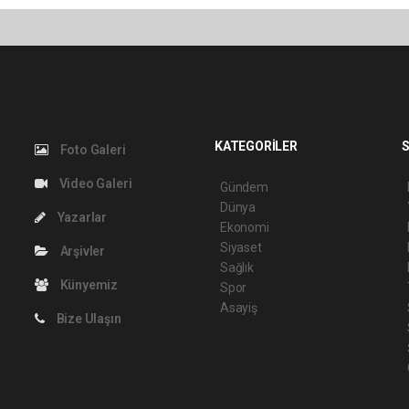
KATEGORİLER
S
Foto Galeri
Video Galeri
Gündem
Dünya
Yazarlar
Ekonomi
Siyaset
Arşivler
Sağlık
Künyemiz
Spor
Asayiş
Bize Ulaşın