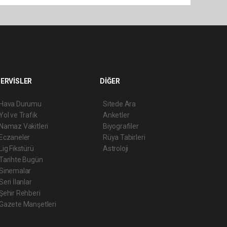
ERVİSLER
DİĞER
Hava Durumu
Sitede Ara
Yol ve Trafik
Anketler
Namaz Vakitleri
Biyografiler
Eczaneler
Rüya Tabirleri
Lig Fikstürü
Astroloji
Tarihte Bugün
Sinemalar
Seri İlanlar
Şehir Rehberi
Gazete Manşetleri