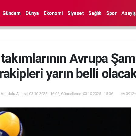
Gündem
Dünya
Ekonomi
Siyaset
Sağlık
Spor
Asayiş
i takımlarının Avrupa Şam
rakipleri yarın belli olaca
 Anadolu Ajansı | 03.10.2025 - 16:02, Güncelleme: 03.10.2025 - 15:36
3912+