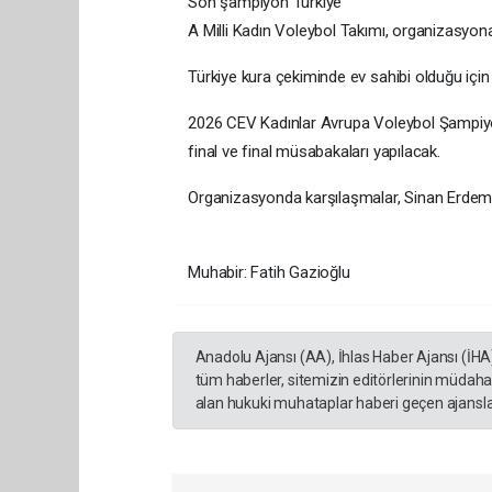
Son şampiyon Türkiye
A Milli Kadın Voleybol Takımı, organizasyona
Türkiye kura çekiminde ev sahibi olduğu için
2026 CEV Kadınlar Avrupa Voleybol Şampiyona
final ve final müsabakaları yapılacak.
Organizasyonda karşılaşmalar, Sinan Erde
Muhabir: Fatih Gazioğlu
Anadolu Ajansı (AA), İhlas Haber Ajansı (İHA
tüm haberler, sitemizin editörlerinin müdaha
alan hukuki muhataplar haberi geçen ajanslar