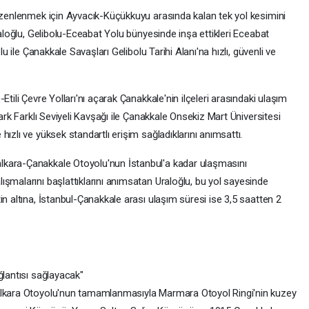
düzenlenmek için Ayvacık-Küçükkuyu arasında kalan tek yol kesimini
raloğlu, Gelibolu-Eceabat Yolu bünyesinde inşa ettikleri Eceabat
lu ile Çanakkale Savaşları Gelibolu Tarihi Alanı'na hızlı, güvenli ve
Etili Çevre Yolları'nı açarak Çanakkale'nin ilçeleri arasındaki ulaşım
park Farklı Seviyeli Kavşağı ile Çanakkale Onsekiz Mart Üniversitesi
ızlı ve yüksek standartlı erişim sağladıklarını anımsattı.
lkara-Çanakkale Otoyolu'nun İstanbul'a kadar ulaşmasını
şmalarını başlattıklarını anımsatan Uraloğlu, bu yol sayesinde
in altına, İstanbul-Çanakkale arası ulaşım süresi ise 3,5 saatten 2
ğlantısı sağlayacak"
Malkara Otoyolu'nun tamamlanmasıyla Marmara Otoyol Ringi'nin kuzey