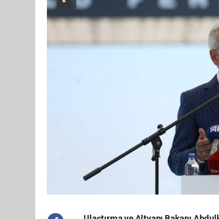
Ulaştırma ve Altyapı Bakanı Abdulka