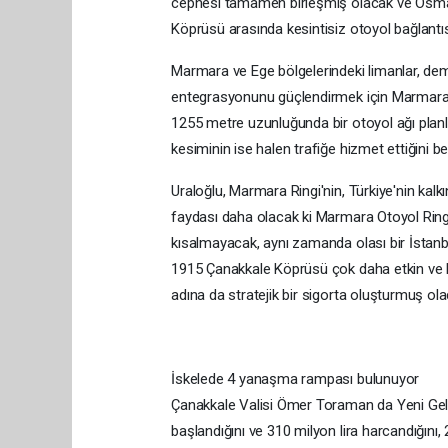
cephesi tamamen birleşmiş olacak ve Osma
Köprüsü arasında kesintisiz otoyol bağlantıs
Marmara ve Ege bölgelerindeki limanlar, demi
entegrasyonunu güçlendirmek için Marmara
1255 metre uzunluğunda bir otoyol ağı planla
kesiminin ise halen trafiğe hizmet ettiğini beli
Uraloğlu, Marmara Ringi'nin, Türkiye'nin kal
faydası daha olacak ki Marmara Otoyol Ring
kısalmayacak, aynı zamanda olası bir İstanb
1915 Çanakkale Köprüsü çok daha etkin ve kri
adına da stratejik bir sigorta oluşturmuş ola
İskelede 4 yanaşma rampası bulunuyor
Çanakkale Valisi Ömer Toraman da Yeni Gelibo
başlandığını ve 310 milyon lira harcandığını, 