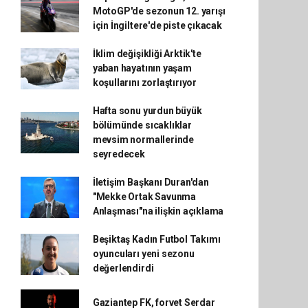
MotoGP'de sezonun 12. yarışı
için İngiltere'de piste çıkacak
İklim değişikliği Arktik'te
yaban hayatının yaşam
koşullarını zorlaştırıyor
Hafta sonu yurdun büyük
bölümünde sıcaklıklar
mevsim normallerinde
seyredecek
İletişim Başkanı Duran'dan
"Mekke Ortak Savunma
Anlaşması"na ilişkin açıklama
Beşiktaş Kadın Futbol Takımı
oyuncuları yeni sezonu
değerlendirdi
Gaziantep FK, forvet Serdar