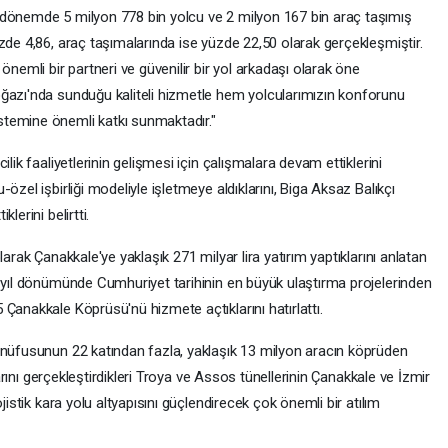
 dönemde 5 milyon 778 bin yolcu ve 2 milyon 167 bin araç taşımış
zde 4,86, araç taşımalarında ise yüzde 22,50 olarak gerçekleşmiştir.
önemli bir partneri ve güvenilir bir yol arkadaşı olarak öne
ğazı'nda sunduğu kaliteli hizmetle hem yolcularımızın konforunu
temine önemli katkı sunmaktadır."
lik faaliyetlerinin gelişmesi için çalışmalara devam ettiklerini
özel işbirliği modeliyle işletmeye aldıklarını, Biga Aksaz Balıkçı
lerini belirtti.
arak Çanakkale'ye yaklaşık 271 milyar lira yatırım yaptıklarını anlatan
i yıl dönümünde Cumhuriyet tarihinin en büyük ulaştırma projelerinden
Çanakkale Köprüsü'nü hizmete açtıklarını hatırlattı.
 nüfusunun 22 katından fazla, yaklaşık 13 milyon aracın köprüden
larını gerçekleştirdikleri Troya ve Assos tünellerinin Çanakkale ve İzmir
jistik kara yolu altyapısını güçlendirecek çok önemli bir atılım