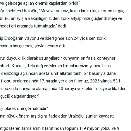
ve geleceğe açılan önemli kapılardan biridir"
ını belirten Uraloğlu, "Mavi vatanımız, köklü bir kültür, ekonomik güç
ir. Bu anlayışla Bakanlığımız, denizcilik altyapımızı güçlendirmeyi ve
edefleri arasında tutmaktadır." dedi.
Erdoğan'ın vizyonu ve liderliğinde son 24 yılda denizcilik
nin altını çizerek, şöyle devam etti:
gurur duyduk. İlk olarak uzun yıllardır dünyanın en fazla konteyner
mbarlı, Kocaeli, Tekirdağ ve Mersin limanlarımızın yanına bir de
 denizciliği açısından adeta sınıf atlatan tarihi bir başarıyla daha
t filosu sıralamasında 17. sırada yer alan filomuz, 2025 yılında 53,1
 bazında dünya sıralamasında 10. sıraya yükseldi. Türkiye artık, lider
üçlü dalgalandırıyor.”
aşı olarak öne çıkmaktadır"
nın büyük önem taşıdığını ifade eden Uraloğlu, şunları kaydetti:
liyet gösteren firmalarımız tarafından toplam 119 milyon yolcu ve 9