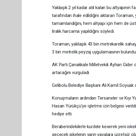
Yaklaşık 2 yıl kadar atıl kalan bu altyapının 
tarafından ihale edildiğini aktaran Toraman,
tamamlandığını, hem altyapı için hem de üst 
liralık harcama yapıldığını söyledi.
Toraman, yaklaşık 43 bin metrekarelik sahay
3 bin metrelik peyzaj uygulamasının bulundu
AK Parti Çanakkale Milletvekili Ayhan Gider 
artacağını vurguladı.
Gelibolu Belediye Başkanı Ali Kamil Soyuak d
Konuşmaların ardından Tersaneler ve Kıyı Y
Hasan Yürükçü'ye işletme izin belgesi verildi
hediye etti.
Beraberindekilerle kurdele keserek yeni iske
geçecek iskelenin yarın yayalara ücretsiz olac