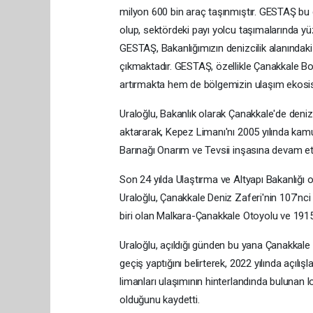
milyon 600 bin araç taşınmıştır. GESTAŞ bu
olup, sektördeki payı yolcu taşımalarında yü
GESTAŞ, Bakanlığımızın denizcilik alanındaki 
çıkmaktadır. GESTAŞ, özellikle Çanakkale Bo
artırmakta hem de bölgemizin ulaşım ekosis
Uraloğlu, Bakanlık olarak Çanakkale'de denizci
aktararak, Kepez Limanı'nı 2005 yılında kamu-
Barınağı Onarım ve Tevsii inşasına devam ettik
Son 24 yılda Ulaştırma ve Altyapı Bakanlığı ol
Uraloğlu, Çanakkale Deniz Zaferi'nin 107'nc
biri olan Malkara-Çanakkale Otoyolu ve 1915 
Uraloğlu, açıldığı günden bu yana Çanakkale
geçiş yaptığını belirterek, 2022 yılında açılış
limanları ulaşımının hinterlandında bulunan lo
olduğunu kaydetti.