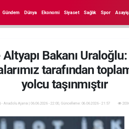
Gündem
Dünya
Ekonomi
Siyaset
Sağlık
Spor
Asayiş
 Altyapı Bakanı Uraloğlu:
alarımız tarafından topl
yolcu taşınmıştır
 - Anadolu Ajansı | 06.06.2026 - 22:00, Güncelleme: 06.06.2026 - 21:57
2036