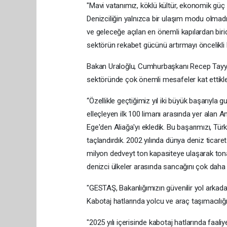
"Mavi vatanımız, köklü kültür, ekonomik güç 
Denizciliğin yalnızca bir ulaşım modu olmadığ
ve geleceğe açılan en önemli kapılardan birid
sektörün rekabet gücünü artırmayı öncelikli h
Bakan Uraloğlu, Cumhurbaşkanı Recep Tayyip 
sektöründe çok önemli mesafeler kat ettikleri
“Özellikle geçtiğimiz yıl iki büyük başarıyla 
elleçleyen ilk 100 limanı arasında yer alan A
Ege'den Aliağa'yı ekledik. Bu başarımızı, Türk
taçlandırdık. 2002 yılında dünya deniz ticare
milyon dedveyt ton kapasiteye ulaşarak tonaj
denizci ülkeler arasında sancağını çok daha g
"GESTAŞ, Bakanlığımızın güvenilir yol arkad
Kabotaj hatlarında yolcu ve araç taşımacılığı
"2025 yılı içerisinde kabotaj hatlarında faa