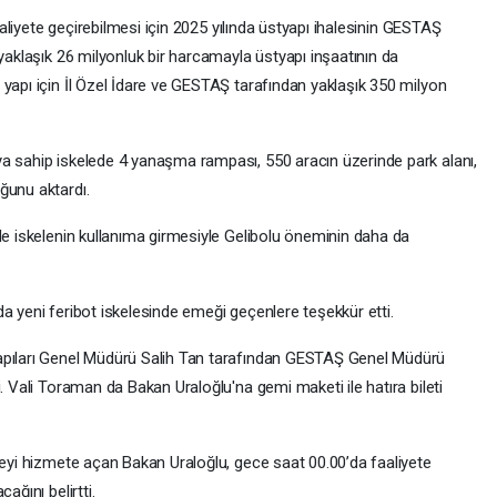
faaliyete geçirebilmesi için 2025 yılında üstyapı ihalesinin GESTAŞ
 yaklaşık 26 milyonluk bir harcamayla üstyapı inşaatının da
yapı için İl Özel İdare ve GESTAŞ tarafından yaklaşık 350 milyon
a sahip iskelede 4 yanaşma rampası, 550 aracın üzerinde park alanı,
ğunu aktardı.
de iskelenin kullanıma girmesiyle Gelibolu öneminin daha da
a yeni feribot iskelesinde emeği geçenlere teşekkür etti.
apıları Genel Müdürü Salih Tan tarafından GESTAŞ Genel Müdürü
. Vali Toraman da Bakan Uraloğlu'na gemi maketi ile hatıra bileti
leyi hizmete açan Bakan Uraloğlu, gece saat 00.00’da faaliyete
ağını belirtti.