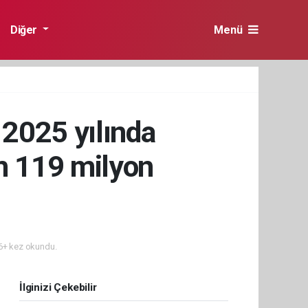
Diğer
Menü
 2025 yılında
am 119 milyon
+ kez okundu.
İlginizi Çekebilir