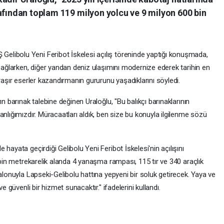
afından toplam 119 milyon yolcu ve 9 milyon 600 bin
libolu Yeni Feribot İskelesi açılış töreninde yaptığı konuşmada,
 bağlarken, diğer yandan deniz ulaşımını modernize ederek tarihin en
raşır eserler kazandırmanın gururunu yaşadıklarını söyledi.
n barınak talebine değinen Uraloğlu, "Bu balıkçı barınaklarının
anlığımızdır. Müracaatları aldık, ben size bu konuyla ilgilenme sözü
hayata geçirdiği Gelibolu Yeni Feribot İskelesi'nin açılışını
3 bin metrekarelik alanda 4 yanaşma rampası, 115 tır ve 340 araçlık
salonuyla Lapseki-Gelibolu hattına yepyeni bir soluk getirecek. Yaya ve
e güvenli bir hizmet sunacaktır." ifadelerini kullandı.