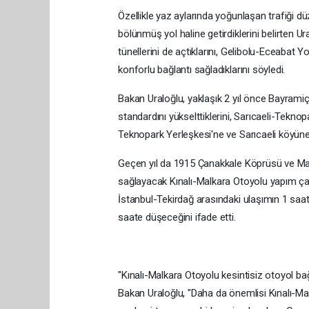
Özellikle yaz aylarında yoğunlaşan trafiği 
bölünmüş yol haline getirdiklerini belirten U
tünellerini de açtıklarını, Gelibolu-Eceabat Yo
konforlu bağlantı sağladıklarını söyledi.
Bakan Uraloğlu, yaklaşık 2 yıl önce Bayramiç-
standardını yükselttiklerini, Sarıcaeli-Tekno
Teknopark Yerleşkesi'ne ve Sarıcaeli köyüne h
Geçen yıl da 1915 Çanakkale Köprüsü ve Ma
sağlayacak Kınalı-Malkara Otoyolu yapım çalı
İstanbul-Tekirdağ arasındaki ulaşımın 1 saat
saate düşeceğini ifade etti.
"Kınalı-Malkara Otoyolu kesintisiz otoyol ba
Bakan Uraloğlu, "Daha da önemlisi Kınalı-