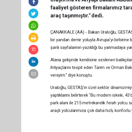
faaliyet gösteren firmalarımız tar
araç taşınmıştır." dedi.
ÇANAKKALE (AA) - Bakan Uraloğlu, GESTAŞ Ge
bir yandan demir yoluyla Avrupa'yı birbirine
şanlı sayfalarının yazıldığı bu yarımadaya ya
Alana gelişinde kendisine seslenen balıkçıları
ihtiyaçlarını tespit eden Tarım ve Orman Bak
vereyim." diye konuştu.
Uraloğlu, GESTAŞ'ın özel sektör dinamizmiyle 
yaptıklarını belirterek "Bu modern iskele, 4
park alanı ile 215 metrekarelik ferah yolcu 
araçlı yolcularımıza çok daha hızlı, konforlu v