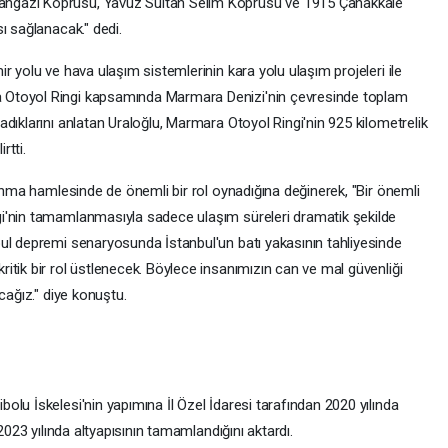
ngazi Köprüsü, Yavuz Sultan Selim Köprüsü ve 1915 Çanakkale
ı sağlanacak." dedi.
r yolu ve hava ulaşım sistemlerinin kara yolu ulaşım projeleri ile
 Otoyol Ringi kapsamında Marmara Denizi'nin çevresinde toplam
dıklarını anlatan Uraloğlu, Marmara Otoyol Ringi'nin 925 kilometrelik
rtti.
kınma hamlesinde de önemli bir rol oynadığına değinerek, "Bir önemli
i'nin tamamlanmasıyla sadece ulaşım süreleri dramatik şekilde
ul depremi senaryosunda İstanbul'un batı yakasının tahliyesinde
tik bir rol üstlenecek. Böylece insanımızın can ve mal güvenliği
cağız." diye konuştu.
lu İskelesi'nin yapımına İl Özel İdaresi tarafından 2020 yılında
2023 yılında altyapısının tamamlandığını aktardı.