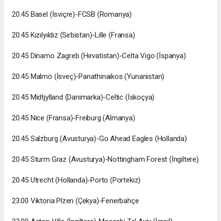
20.45 Basel (İsviçre)-FCSB (Romanya)
20.45 Kızılyıldız (Sırbistan)-Lille (Fransa)
20.45 Dinamo Zagreb (Hırvatistan)-Celta Vigo (İspanya)
20.45 Malmö (İsveç)-Panathinaikos (Yunanistan)
20.45 Midtjylland (Danimarka)-Celtic (İskoçya)
20.45 Nice (Fransa)-Freiburg (Almanya)
20.45 Salzburg (Avusturya)-Go Ahead Eagles (Hollanda)
20.45 Sturm Graz (Avusturya)-Nottingham Forest (İngiltere)
20.45 Utrecht (Hollanda)-Porto (Portekiz)
23.00 Viktoria Plzen (Çekya)-Fenerbahçe