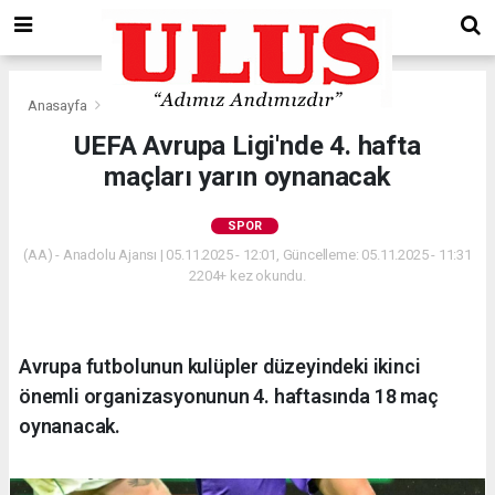
Anasayfa
Spor
UEFA Avrupa Ligi'nde 4. hafta
maçları yarın oynanacak
SPOR
(AA) - Anadolu Ajansı | 05.11.2025 - 12:01, Güncelleme: 05.11.2025 - 11:31
2204+ kez okundu.
Avrupa futbolunun kulüpler düzeyindeki ikinci
önemli organizasyonunun 4. haftasında 18 maç
oynanacak.