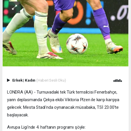
Erkek
|
Kadın
(Haberi Sesli Oku)
LONDRA (AA) - Turnuvadaki tek Türk temsilcisi Fenerbahçe,
yarın deplasmanda Çekya ekibi Viktoria Plzen ile karşı karşıya
gelecek. Mesta Stadı'nda oynanacak müsabaka, TSİ 23.00'te
başlayacak.
Avrupa Ligi'nde 4. haftanın programı şöyle: