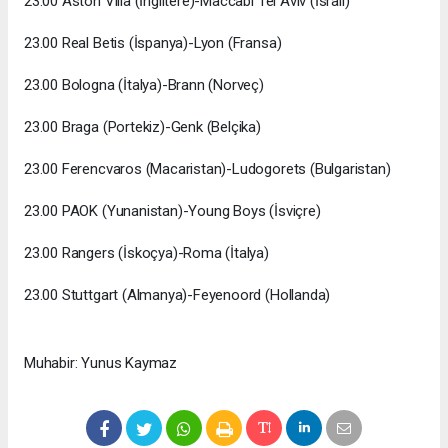
23.00 Aston Villa (İngiltere)-Maccabi Tel Aviv (İsrail)
23.00 Real Betis (İspanya)-Lyon (Fransa)
23.00 Bologna (İtalya)-Brann (Norveç)
23.00 Braga (Portekiz)-Genk (Belçika)
23.00 Ferencvaros (Macaristan)-Ludogorets (Bulgaristan)
23.00 PAOK (Yunanistan)-Young Boys (İsviçre)
23.00 Rangers (İskoçya)-Roma (İtalya)
23.00 Stuttgart (Almanya)-Feyenoord (Hollanda)
Muhabir: Yunus Kaymaz