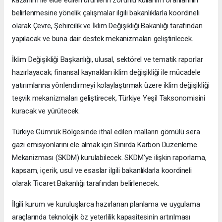
kazanım ile elde edilen ürünlerin zorunlu kullanım oranlarının
belirlenmesine yönelik çalışmalar ilgili bakanlıklarla koordineli
olarak Çevre, Şehircilik ve İklim Değişikliği Bakanlığı tarafından
yapılacak ve buna dair destek mekanizmaları geliştirilecek.
İklim Değişikliği Başkanlığı, ulusal, sektörel ve tematik raporlar
hazırlayacak; finansal kaynakları iklim değişikliği ile mücadele
yatırımlarına yönlendirmeyi kolaylaştırmak üzere iklim değişikliği
teşvik mekanizmaları geliştirecek, Türkiye Yeşil Taksonomisini
kuracak ve yürütecek.
Türkiye Gümrük Bölgesinde ithal edilen malların gömülü sera
gazı emisyonlarını ele almak için Sınırda Karbon Düzenleme
Mekanizması (SKDM) kurulabilecek. SKDM'ye ilişkin raporlama,
kapsam, içerik, usul ve esaslar ilgili bakanlıklarla koordineli
olarak Ticaret Bakanlığı tarafından belirlenecek.
İlgili kurum ve kuruluşlarca hazırlanan planlama ve uygulama
araçlarında teknolojik öz yeterlilik kapasitesinin artırılması