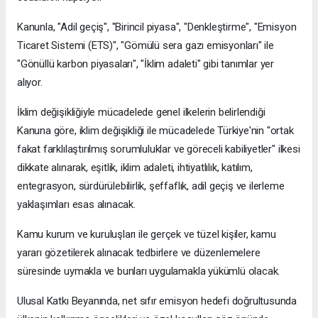
Kanunla, "Adil geçiş", "Birincil piyasa", "Denkleştirme", "Emisyon
Ticaret Sistemi (ETS)", "Gömülü sera gazı emisyonları" ile
"Gönüllü karbon piyasaları", "İklim adaleti" gibi tanımlar yer
alıyor.
İklim değişikliğiyle mücadelede genel ilkelerin belirlendiği
Kanuna göre, iklim değişikliği ile mücadelede Türkiye'nin "ortak
fakat farklılaştırılmış sorumluluklar ve göreceli kabiliyetler" ilkesi
dikkate alınarak, eşitlik, iklim adaleti, ihtiyatlılık, katılım,
entegrasyon, sürdürülebilirlik, şeffaflık, adil geçiş ve ilerleme
yaklaşımları esas alınacak.
Kamu kurum ve kuruluşları ile gerçek ve tüzel kişiler, kamu
yararı gözetilerek alınacak tedbirlere ve düzenlemelere
süresinde uymakla ve bunları uygulamakla yükümlü olacak.
Ulusal Katkı Beyanında, net sıfır emisyon hedefi doğrultusunda