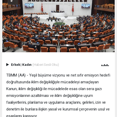
Erkek
|
Kadın
(Haberi Sesli Oku)
TBMM (AA) - Yeşil büyüme vizyonu ve net sıfır emisyon hedefi
doğrultusunda iklim değişikliğiyle mücadeleyi amaçlayan
Kanun, iklim değişikliği ile mücadelede esas olan sera gazı
emisyonlarının azaltılması ve iklim değişikliğine uyum
faaliyetlerini, planlama ve uygulama araçlarını, gelirleri, izin ve
denetim ile bunlara ilişkin yasal ve kurumsal çerçevenin usul ve
esaslarını kapsıyor.