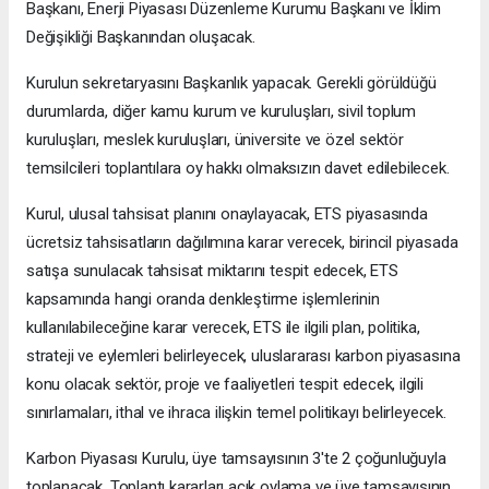
Başkanı, Enerji Piyasası Düzenleme Kurumu Başkanı ve İklim
Değişikliği Başkanından oluşacak.
Kurulun sekretaryasını Başkanlık yapacak. Gerekli görüldüğü
durumlarda, diğer kamu kurum ve kuruluşları, sivil toplum
kuruluşları, meslek kuruluşları, üniversite ve özel sektör
temsilcileri toplantılara oy hakkı olmaksızın davet edilebilecek.
Kurul, ulusal tahsisat planını onaylayacak, ETS piyasasında
ücretsiz tahsisatların dağılımına karar verecek, birincil piyasada
satışa sunulacak tahsisat miktarını tespit edecek, ETS
kapsamında hangi oranda denkleştirme işlemlerinin
kullanılabileceğine karar verecek, ETS ile ilgili plan, politika,
strateji ve eylemleri belirleyecek, uluslararası karbon piyasasına
konu olacak sektör, proje ve faaliyetleri tespit edecek, ilgili
sınırlamaları, ithal ve ihraca ilişkin temel politikayı belirleyecek.
Karbon Piyasası Kurulu, üye tamsayısının 3'te 2 çoğunluğuyla
toplanacak. Toplantı kararları açık oylama ve üye tamsayısının