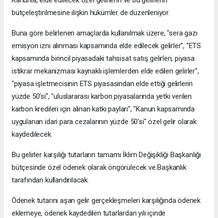
Kanunla, elde edilecek özel gelirlerin ve bu gelirlerin
bütçeleştirilmesine ilişkin hükümler de düzenleniyor.
Buna göre belirlenen amaçlarda kullanılmak üzere, "sera gazı
emisyon izni alınması kapsamında elde edilecek gelirler", "ETS
kapsamında birincil piyasadaki tahsisat satış gelirleri, piyasa
istikrar mekanizması kaynaklı işlemlerden elde edilen gelirler",
"piyasa işletmecisinin ETS piyasasından elde ettiği gelirlerin
yüzde 50'si", "uluslararası karbon piyasalarında yetki verilen
karbon kredileri için alınan katkı payları", "Kanun kapsamında
uygulanan idari para cezalarının yüzde 50'si" özel gelir olarak
kaydedilecek.
Bu gelirler karşılığı tutarların tamamı İklim Değişikliği Başkanlığı
bütçesinde özel ödenek olarak öngörülecek ve Başkanlık
tarafından kullandırılacak.
Ödenek tutarını aşan gelir gerçekleşmeleri karşılığında ödenek
eklemeye, ödenek kaydedilen tutarlardan yılı içinde