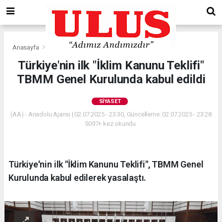
Anasayfa
Siyaset
Türkiye'nin ilk "İklim Kanunu Teklifi"
TBMM Genel Kurulunda kabul edildi
SIYASET
(AA) - Anadolu Ajansı | 02.07.2025 - 23:30, Güncelleme: 02.07.2025 - 23:28
5097+ kez okundu.
Türkiye'nin ilk "İklim Kanunu Teklifi", TBMM Genel
Kurulunda kabul edilerek yasalaştı.