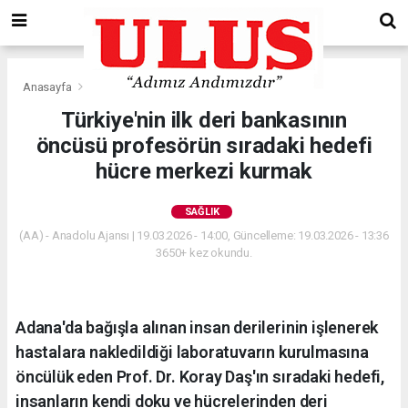
Anasayfa
Sağlık
Türkiye'nin ilk deri bankasının
öncüsü profesörün sıradaki hedefi
hücre merkezi kurmak
SAĞLIK
(AA) - Anadolu Ajansı | 19.03.2026 - 14:00, Güncelleme: 19.03.2026 - 13:36
3650+ kez okundu.
Adana'da bağışla alınan insan derilerinin işlenerek
hastalara nakledildiği laboratuvarın kurulmasına
öncülük eden Prof. Dr. Koray Daş'ın sıradaki hedefi,
insanların kendi doku ve hücrelerinden deri