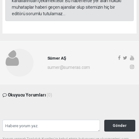
kanallarından çekilmektedir. Bu haberlerde yer alan hukuki
muhataplar haberi geçen ajanslar olup sitemizin hiç bir
editörü sorumlu tutulamaz...
Sümer AŞ
sumer@sumeras.com
Okuyucu Yorumları
(0)
Gönder
Yorum yazarak Topluluk Kuralları’nı kabul etmiş bulunuyor ve ulusgazetesi.com