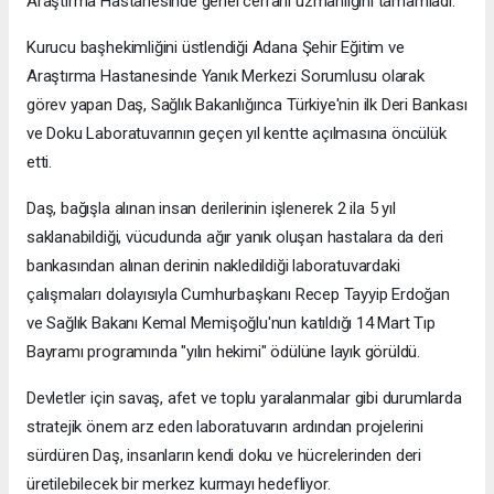
Araştırma Hastanesinde genel cerrahi uzmanlığını tamamladı.
Kurucu başhekimliğini üstlendiği Adana Şehir Eğitim ve
Araştırma Hastanesinde Yanık Merkezi Sorumlusu olarak
görev yapan Daş, Sağlık Bakanlığınca Türkiye'nin ilk Deri Bankası
ve Doku Laboratuvarının geçen yıl kentte açılmasına öncülük
etti.
Daş, bağışla alınan insan derilerinin işlenerek 2 ila 5 yıl
saklanabildiği, vücudunda ağır yanık oluşan hastalara da deri
bankasından alınan derinin nakledildiği laboratuvardaki
çalışmaları dolayısıyla Cumhurbaşkanı Recep Tayyip Erdoğan
ve Sağlık Bakanı Kemal Memişoğlu'nun katıldığı 14 Mart Tıp
Bayramı programında "yılın hekimi" ödülüne layık görüldü.
Devletler için savaş, afet ve toplu yaralanmalar gibi durumlarda
stratejik önem arz eden laboratuvarın ardından projelerini
sürdüren Daş, insanların kendi doku ve hücrelerinden deri
üretilebilecek bir merkez kurmayı hedefliyor.