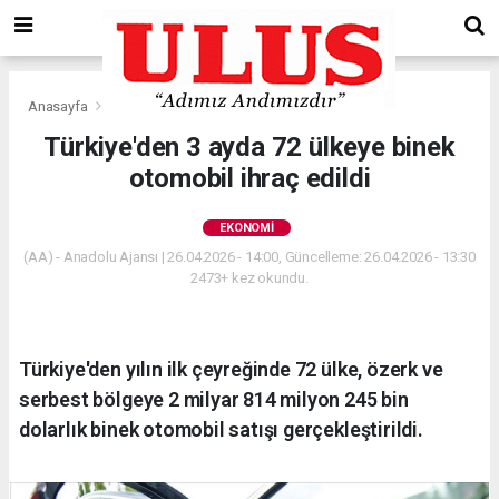
Anasayfa
Ekonomi
Türkiye'den 3 ayda 72 ülkeye binek
otomobil ihraç edildi
EKONOMI
(AA) - Anadolu Ajansı | 26.04.2026 - 14:00, Güncelleme: 26.04.2026 - 13:30
2473+ kez okundu.
Türkiye'den yılın ilk çeyreğinde 72 ülke, özerk ve
serbest bölgeye 2 milyar 814 milyon 245 bin
dolarlık binek otomobil satışı gerçekleştirildi.