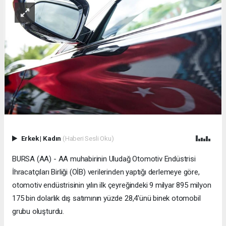
Erkek
|
Kadın
(Haberi Sesli Oku)
BURSA (AA) - AA muhabirinin Uludağ Otomotiv Endüstrisi
İhracatçıları Birliği (OİB) verilerinden yaptığı derlemeye göre,
otomotiv endüstrisinin yılın ilk çeyreğindeki 9 milyar 895 milyon
175 bin dolarlık dış satımının yüzde 28,4'ünü binek otomobil
grubu oluşturdu.