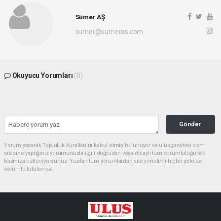
Sümer AŞ
sumer@sumeras.com
Okuyucu Yorumları
(0)
Gönder
Yorum yazarak Topluluk Kuralları’nı kabul etmiş bulunuyor ve ulusgazetesi.com
sitesine yaptığınız yorumunuzla ilgili doğrudan veya dolaylı tüm sorumluluğu tek
başınıza üstleniyorsunuz. Yazılan tüm yorumlardan site yönetimi hiçbir şekilde
sorumlu tutulamaz.