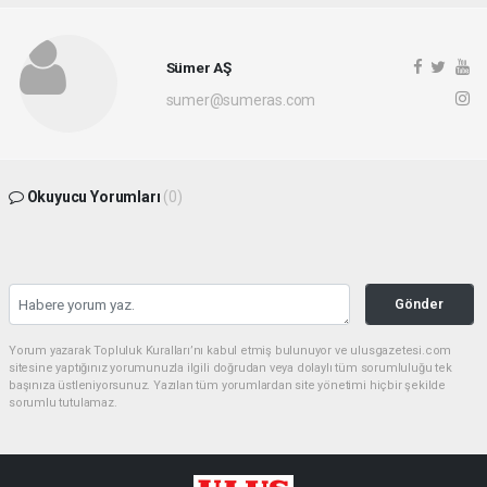
Sümer AŞ
sumer@sumeras.com
Okuyucu Yorumları
(0)
Gönder
Yorum yazarak Topluluk Kuralları’nı kabul etmiş bulunuyor ve ulusgazetesi.com
sitesine yaptığınız yorumunuzla ilgili doğrudan veya dolaylı tüm sorumluluğu tek
başınıza üstleniyorsunuz. Yazılan tüm yorumlardan site yönetimi hiçbir şekilde
sorumlu tutulamaz.