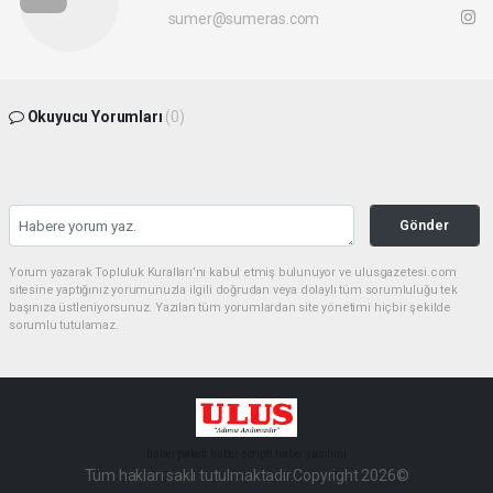
sumer@sumeras.com
Okuyucu Yorumları
(0)
Gönder
Yorum yazarak Topluluk Kuralları’nı kabul etmiş bulunuyor ve ulusgazetesi.com
sitesine yaptığınız yorumunuzla ilgili doğrudan veya dolaylı tüm sorumluluğu tek
başınıza üstleniyorsunuz. Yazılan tüm yorumlardan site yönetimi hiçbir şekilde
sorumlu tutulamaz.
haber paketi
haber scripti
haber yazılımı
Tüm hakları saklı tutulmaktadır.Copyright 2026©