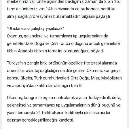
merkezimiz var. Ünite açısından baktığımız zaman da 2 bin 150
tane de ünitemiz var. 14 bin civarında da bu konuda sertifika
almış sağlık profesyoneli bulunmaktadır." bilgisini paylaştı.
"Uluslararası çalıştay yapılacak"
Okumuş, geleneksel ve tamamlayıcı tıp uygulamalarında
genellikle Uzak Doğu ve Çin'in öncü olduğunu ancak geleneksel
tıbbın Anadolu tıbbının temelini oluşturduğunu söyledi.
Türkiye'nin zengin bitki örtüsünün özellikle fitoterapi alanında
önemli bir avantaj sağladığını da dile getiren Okumuş, kongreye
komşu ülkeler, Türk cumhuriyetleri, Orta Doğu, Mısır, Moğolistan
ve Japonya'dan katılımlar olacağını belirtti.
Okumuş, kongre ile eş zamanlı olarak ayrıca Türkiye'de ilk defa,
geleneksel ve tamamlayıcı tıp uygulamalarının dünü, bugünü ve
yarını temasıyla 21 farklı ülkenin katılımıyla uluslararası bir
çalıştay gerçekleştirileceğini kaydetti.