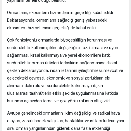
yapımının temeli olduğu belirtildi.
Ormanların, ekosistem hizmetlerinin geçerliliği kabul edildi
Deklarasyonda, ormanların sağladığı geniş yelpazedeki
ekosistem hizmetlerinin geçerliliği de kabul edildi.
Çok fonksiyonlu ormanlarda biyoçeşitliliğin korunması ve
sürdürülebilir kullanımı, iklim değişikliğinin azaltılması ve uyum
sağlanması, kırsal kalkınmaya ve yerel ekonomilere katkı,
sürdürülebilir orman ürünleri tedarikinin sağlanmasına dikkat
çekilen deklarasyonda, insan refahının iyileştirilmesi, mevcut ve
gelecekteki çevresel, ekonomik ve sosyal zorlukların ele
alınmasındaki rolü ve sürdürülebilir kalkınmaya ilişkin
uluslararası taahhütlerin etkin şekilde uygulanmasına katkıda
bulunma açısından temel ve çok yönlü rolünün altı çizildi.
Avrupa genelindeki ormanların, iklim değişikliği ve radikal hava
olayları, zararlı böcek salgınları, hastalıklar ve istilacı türlerin yanı
sıra, orman yangınlarından giderek daha fazla etkilendiği