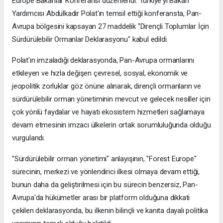
Europe Bakanlar Konferansı düzenlendi. Türkiye'yi Bakan
Yardımcısı Abdülkadir Polat'ın temsil ettiği konferansta, Pan-
Avrupa bölgesini kapsayan 27 maddelik "Dirençli Toplumlar İçin
Sürdürülebilir Ormanlar Deklarasyonu" kabul edildi.
Polat'ın imzaladığı deklarasyonda, Pan-Avrupa ormanlarını
etkileyen ve hızla değişen çevresel, sosyal, ekonomik ve
jeopolitik zorluklar göz önüne alınarak, dirençli ormanların ve
sürdürülebilir orman yönetiminin mevcut ve gelecek nesiller için
çok yönlü faydalar ve hayati ekosistem hizmetleri sağlamaya
devam etmesinin imzacı ülkelerin ortak sorumluluğunda olduğu
vurgulandı.
"Sürdürülebilir orman yönetimi" anlayışının, "Forest Europe"
sürecinin, merkezi ve yönlendirici ilkesi olmaya devam ettiği,
bunun daha da geliştirilmesi için bu sürecin benzersiz, Pan-
Avrupa'da hükümetler arası bir platform olduğuna dikkati
çekilen deklarasyonda, bu ilkenin bilinçli ve kanıta dayalı politika