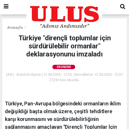
Anasayfa
Ekonomi
Türkiye "dirençli toplumlar için
sürdürülebilir ormanlar"
deklarasyonunu imzaladı
EKONOMI
(AA) - Anadolu Ajansı | 12.06.2026 - 12:30, Güncelleme: 12.06.2026 - 12:07
2725+ kez okundu.
Türkiye, Pan-Avrupa bölgesindeki ormanların iklim
değişikliği başta olmak üzere, çeşitli tehditlere
karşı korunmasını ve sürdürülebilirliğinin
sağlanmasını amaçlayan "Dirençli Toplumlar İçin