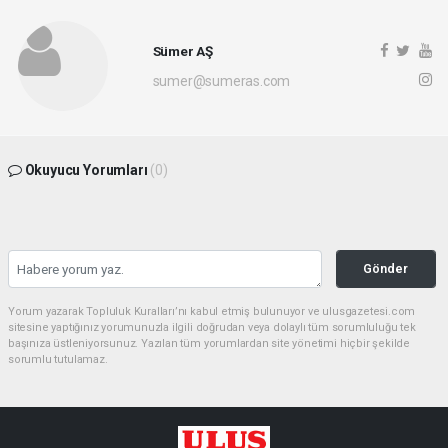
Sümer AŞ
sumer@sumeras.com
Okuyucu Yorumları
(0)
Gönder
Yorum yazarak Topluluk Kuralları’nı kabul etmiş bulunuyor ve ulusgazetesi.com
sitesine yaptığınız yorumunuzla ilgili doğrudan veya dolaylı tüm sorumluluğu tek
başınıza üstleniyorsunuz. Yazılan tüm yorumlardan site yönetimi hiçbir şekilde
sorumlu tutulamaz.