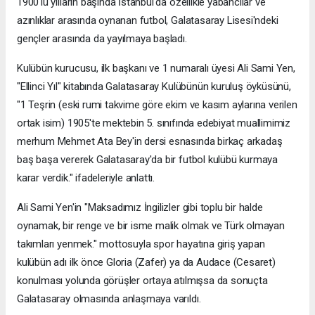
1900'lü yılların başında İstanbul'da özellikle yabancılar ve
azınlıklar arasında oynanan futbol, Galatasaray Lisesi'ndeki
gençler arasında da yayılmaya başladı.
Kulübün kurucusu, ilk başkanı ve 1 numaralı üyesi Ali Sami Yen,
"Ellinci Yıl" kitabında Galatasaray Kulübünün kuruluş öyküsünü,
"1 Teşrin (eski rumi takvime göre ekim ve kasım aylarına verilen
ortak isim) 1905'te mektebin 5. sınıfında edebiyat muallimimiz
merhum Mehmet Ata Bey'in dersi esnasında birkaç arkadaş
baş başa vererek Galatasaray'da bir futbol kulübü kurmaya
karar verdik." ifadeleriyle anlattı.
Ali Sami Yen'in "Maksadımız İngilizler gibi toplu bir halde
oynamak, bir renge ve bir isme malik olmak ve Türk olmayan
takımları yenmek." mottosuyla spor hayatına giriş yapan
kulübün adı ilk önce Gloria (Zafer) ya da Audace (Cesaret)
konulması yolunda görüşler ortaya atılmışsa da sonuçta
Galatasaray olmasında anlaşmaya varıldı.