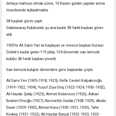
defaya mahsus olmak üzere, 10 Kasım günleri yapılan anma
törenlerinde kullanılmakta.
38 başkan görev yaptı
Galatasaray Kulübünde şu ana kadar 38 farklı başkan görev
aldı.
1905'te Ali Sami Yen ile başlayan ve mevcut başkan Dursun
Özbek'e kadar gelen 119 yılda, 104 dönemde sarı-kırmızılı
kulübü 38 farklı başkan yönetti.
Sarı-kırmızılı kulüpte dönemlere göre başkanlar şöyle:
Ali Sami Yen (1905-1918, 1925), Refik Cevdet Kalpakcıoğlu
(1919-1922, 1934), Yusuf Ziya Öniş (1922-1924, 1950-1952),
Ali Haydar Şekip (1925), Ahmet Robenson (1926), Adnan
İbrahim Pirioğlu (1927), Necmettin Sadak (1928-1929), Abidin
Daver (1929-1930), Ahmet Kara (1930-1931, 1933), Tahir
Kevkep (1931-1932), Ali Haydar Barşal (1932-1933, 1933-