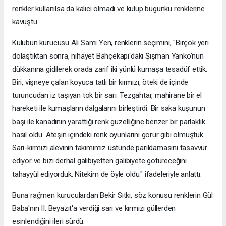
renkler kullanılsa da kalıcı olmadı ve kulüp bugünkü renklerine
kavuştu.
Kulübün kurucusu Ali Sami Yen, renklerin seçimini, "Birçok yeri
dolaştıktan sonra, nihayet Bahçekapı'daki Şişman Yanko'nun
dükkanına gidilerek orada zarif iki yünlü kumaşa tesadüf ettik.
Biri, vişneye çalan koyuca tatlı bir kırmızı, öteki de içinde
turuncudan iz taşıyan tok bir sarı. Tezgahtar, mahirane bir el
hareketi ile kumaşların dalgalarını birleştirdi. Bir saka kuşunun
başı ile kanadının yarattığı renk güzelliğine benzer bir parlaklık
hasıl oldu. Ateşin içindeki renk oyunlarını görür gibi olmuştuk.
Sarı-kırmızı alevinin takımımız üstünde parıldamasını tasavvur
ediyor ve bizi derhal galibiyetten galibiyete götüreceğini
tahayyül ediyorduk. Nitekim de öyle oldu." ifadeleriyle anlattı.
Buna rağmen kuruculardan Bekir Sıtkı, söz konusu renklerin Gül
Baba'nın II. Beyazıt'a verdiği sarı ve kırmızı güllerden
esinlendiğini ileri sürdü.