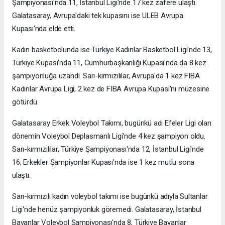
Şampiyonası'nda 11, İstanbul Ligi'nde 17 kez zafere ulaştı.
Galatasaray, Avrupa'daki tek kupasını ise ULEB Avrupa
Kupası'nda elde etti.
Kadın basketbolunda ise Türkiye Kadınlar Basketbol Ligi'nde 13,
Türkiye Kupası'nda 11, Cumhurbaşkanlığı Kupası'nda da 8 kez
şampiyonluğa uzandı. Sarı-kırmızılılar, Avrupa'da 1 kez FIBA
Kadınlar Avrupa Ligi, 2 kez de FIBA Avrupa Kupası'nı müzesine
götürdü.
Galatasaray Erkek Voleybol Takımı, bugünkü adı Efeler Ligi olan
dönemin Voleybol Deplasmanlı Ligi'nde 4 kez şampiyon oldu.
Sarı-kırmızılılar, Türkiye Şampiyonası'nda 12, İstanbul Ligi'nde
16, Erkekler Şampiyonlar Kupası'nda ise 1 kez mutlu sona
ulaştı.
Sarı-kırmızılı kadın voleybol takımı ise bugünkü adıyla Sultanlar
Ligi'nde henüz şampiyonluk göremedi. Galatasaray, İstanbul
Bayanlar Voleybol Şampiyonası'nda 8, Türkiye Bayanlar