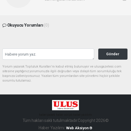
Okuyucu Yorumları
(0)
Gönder
Yorum yazarak Topluluk Kuralları’nı kabul etmiş bulunuyor ve ulusgazetesi.com
sitesine yaptığınız yorumunuzla ilgili doğrudan veya dolaylı tüm sorumluluğu tek
başınıza üstleniyorsunuz. Yazılan tüm yorumlardan site yönetimi hiçbir şekilde
sorumlu tutulamaz.
haber paketi
haber scripti
haber yazılımı
Tüm hakları saklı tutulmaktadır.Copyright 2026©
Haber Yazılımı:
Web Aksiyon ®