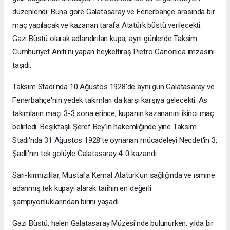
düzenlendi. Buna göre Galatasaray ve Fenerbahçe arasında bir
maç yapılacak ve kazanan tarafa Atatürk büstü verilecekti.
Gazi Büstü olarak adlandırılan kupa, aynı günlerde Taksim
Cumhuriyet Anıtı'nı yapan heykeltıraş Pietro Canonica imzasını
taşıdı.
Taksim Stadı'nda 10 Ağustos 1928'de aynı gün Galatasaray ve
Fenerbahçe'nin yedek takımları da karşı karşıya gelecekti. As
takımların maçı 3-3 sona erince, kupanın kazananını ikinci maç
belirledi. Beşiktaşlı Şeref Bey'in hakemliğinde yine Taksim
Stadı'nda 31 Ağustos 1928'te oynanan mücadeleyi Necdet'in 3,
Şadlı'nın tek golüyle Galatasaray 4-0 kazandı.
Sarı-kırmızılılar, Mustafa Kemal Atatürk'ün sağlığında ve ismine
adanmış tek kupayı alarak tarihin en değerli
şampiyonluklarından birini yaşadı.
Gazi Büstü, halen Galatasaray Müzesi'nde bulunurken, yılda bir