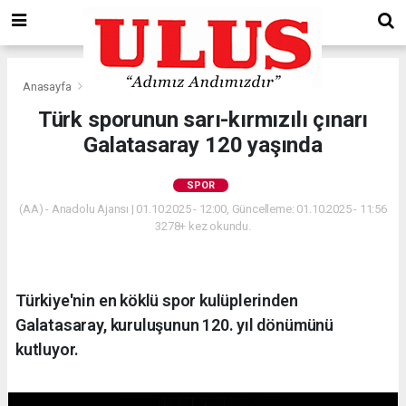
Anasayfa
Spor
Türk sporunun sarı-kırmızılı çınarı
Galatasaray 120 yaşında
SPOR
(AA) - Anadolu Ajansı | 01.10.2025 - 12:00, Güncelleme: 01.10.2025 - 11:56
3278+ kez okundu.
Türkiye'nin en köklü spor kulüplerinden
Galatasaray, kuruluşunun 120. yıl dönümünü
kutluyor.