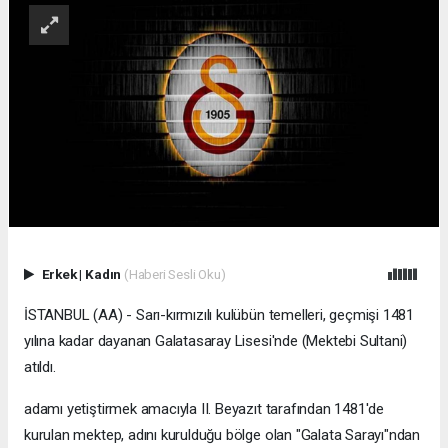
Erkek
|
Kadın
(Haberi Sesli Oku)
İSTANBUL (AA) - Sarı-kırmızılı kulübün temelleri, geçmişi 1481
yılına kadar dayanan Galatasaray Lisesi'nde (Mektebi Sultani)
atıldı.
adamı yetiştirmek amacıyla II. Beyazıt tarafından 1481'de
kurulan mektep, adını kurulduğu bölge olan "Galata Sarayı"ndan