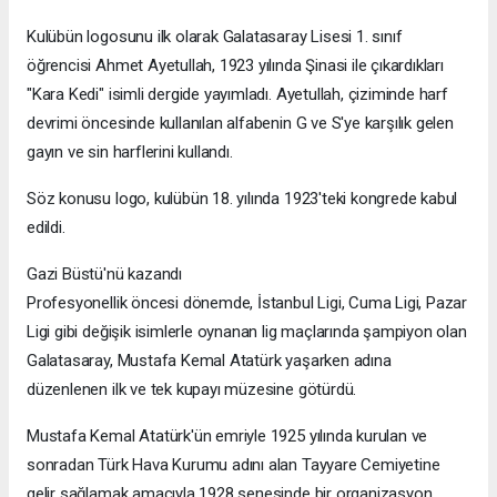
Kulübün logosunu ilk olarak Galatasaray Lisesi 1. sınıf
öğrencisi Ahmet Ayetullah, 1923 yılında Şinasi ile çıkardıkları
"Kara Kedi" isimli dergide yayımladı. Ayetullah, çiziminde harf
devrimi öncesinde kullanılan alfabenin G ve S'ye karşılık gelen
gayın ve sin harflerini kullandı.
Söz konusu logo, kulübün 18. yılında 1923'teki kongrede kabul
edildi.
Gazi Büstü'nü kazandı
Profesyonellik öncesi dönemde, İstanbul Ligi, Cuma Ligi, Pazar
Ligi gibi değişik isimlerle oynanan lig maçlarında şampiyon olan
Galatasaray, Mustafa Kemal Atatürk yaşarken adına
düzenlenen ilk ve tek kupayı müzesine götürdü.
Mustafa Kemal Atatürk'ün emriyle 1925 yılında kurulan ve
sonradan Türk Hava Kurumu adını alan Tayyare Cemiyetine
gelir sağlamak amacıyla 1928 senesinde bir organizasyon