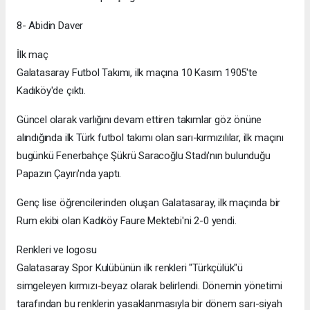
8- Abidin Daver
İlk maç
Galatasaray Futbol Takımı, ilk maçına 10 Kasım 1905'te
Kadıköy'de çıktı.
Güncel olarak varlığını devam ettiren takımlar göz önüne
alındığında ilk Türk futbol takımı olan sarı-kırmızılılar, ilk maçını
bugünkü Fenerbahçe Şükrü Saracoğlu Stadı'nın bulunduğu
Papazın Çayırı'nda yaptı.
Genç lise öğrencilerinden oluşan Galatasaray, ilk maçında bir
Rum ekibi olan Kadıköy Faure Mektebi'ni 2-0 yendi.
Renkleri ve logosu
Galatasaray Spor Kulübünün ilk renkleri "Türkçülük"ü
simgeleyen kırmızı-beyaz olarak belirlendi. Dönemin yönetimi
tarafından bu renklerin yasaklanmasıyla bir dönem sarı-siyah