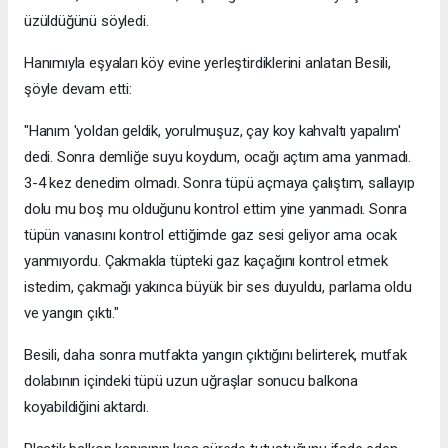
üzüldüğünü söyledi.
Hanımıyla eşyaları köy evine yerleştirdiklerini anlatan Besili,
şöyle devam etti:
"Hanım 'yoldan geldik, yorulmuşuz, çay koy kahvaltı yapalım'
dedi. Sonra demliğe suyu koydum, ocağı açtım ama yanmadı.
3-4 kez denedim olmadı. Sonra tüpü açmaya çalıştım, sallayıp
dolu mu boş mu olduğunu kontrol ettim yine yanmadı. Sonra
tüpün vanasını kontrol ettiğimde gaz sesi geliyor ama ocak
yanmıyordu. Çakmakla tüpteki gaz kaçağını kontrol etmek
istedim, çakmağı yakınca büyük bir ses duyuldu, parlama oldu
ve yangın çıktı."
Besili, daha sonra mutfakta yangın çıktığını belirterek, mutfak
dolabının içindeki tüpü uzun uğraşlar sonucu balkona
koyabildiğini aktardı.