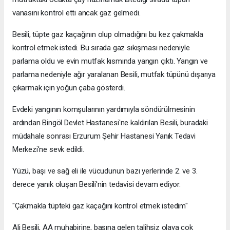
vanasını kontrol etti ancak gaz gelmedi.
Besili, tüpte gaz kaçağının olup olmadığını bu kez çakmakla
kontrol etmek istedi. Bu sırada gaz sıkışması nedeniyle
parlama oldu ve evin mutfak kısmında yangın çıktı. Yangın ve
parlama nedeniyle ağır yaralanan Besili, mutfak tüpünü dışarıya
çıkarmak için yoğun çaba gösterdi.
Evdeki yangının komşularının yardımıyla söndürülmesinin
ardından Bingöl Devlet Hastanesi'ne kaldırılan Besili, buradaki
müdahale sonrası Erzurum Şehir Hastanesi Yanık Tedavi
Merkezi'ne sevk edildi.
Yüzü, başı ve sağ eli ile vücudunun bazı yerlerinde 2. ve 3.
derece yanık oluşan Besili'nin tedavisi devam ediyor.
"Çakmakla tüpteki gaz kaçağını kontrol etmek istedim"
Ali Besili, AA muhabirine, başına gelen talihsiz olaya çok