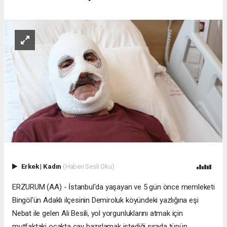
Erkek
|
Kadın
(Haberi Sesli Oku)
ERZURUM (AA) - İstanbul'da yaşayan ve 5 gün önce memleketi
Bingöl'ün Adaklı ilçesinin Demiroluk köyündeki yazlığına eşi
Nebat ile gelen Ali Besili, yol yorgunluklarını atmak için
mutfaktaki ocakta çay hazırlamak istediği sırada tüpün