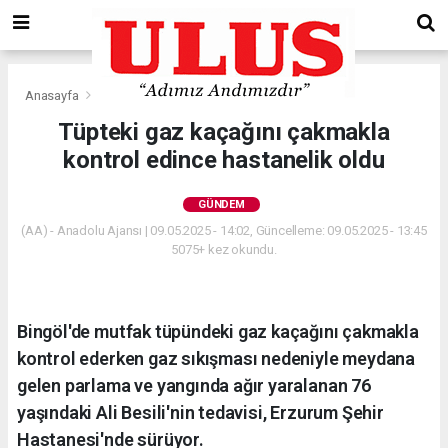
Anasayfa
Gündem
Tüpteki gaz kaçağını çakmakla
kontrol edince hastanelik oldu
GÜNDEM
(AA) - Anadolu Ajansı | 09.05.2025 - 14:02, Güncelleme: 09.05.2025 - 13:45
5075+ kez okundu.
Bingöl'de mutfak tüpündeki gaz kaçağını çakmakla
kontrol ederken gaz sıkışması nedeniyle meydana
gelen parlama ve yangında ağır yaralanan 76
yaşındaki Ali Besili'nin tedavisi, Erzurum Şehir
Hastanesi'nde sürüyor.