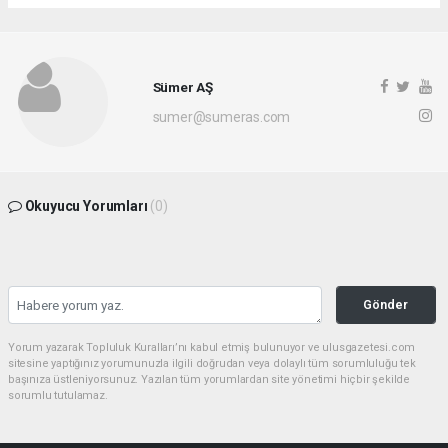
Sümer AŞ
sumer@sumeras.com
Okuyucu Yorumları
(0)
Gönder
Yorum yazarak Topluluk Kuralları’nı kabul etmiş bulunuyor ve ulusgazetesi.com
sitesine yaptığınız yorumunuzla ilgili doğrudan veya dolaylı tüm sorumluluğu tek
başınıza üstleniyorsunuz. Yazılan tüm yorumlardan site yönetimi hiçbir şekilde
sorumlu tutulamaz.