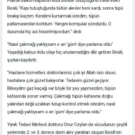
Plastik balkon kapısının kısa sürede tutuştuğunu ifade eden
Besili, "Kapı tutuştuğunda bütün alevler beni sardı, sonra tüpü
bırakıp kaçtım. Kendimi kurtarmak istedim, tüpün
patlamasından korktum. Yangını komşular söndürdü. O
durumda hiç acı hissetmiyordum." dedi.
"Nasıl çakmağı yaktıysam o an 'güm' diye parlama oldu"
Yaşadığı kabus dolu olayı hiç unutamadığını dile getiren Besili,
şunları kaydetti:
"Hastane hizmetleri, doktorlarımız çok iyi Allah razı olsun,
hastalara çok güzel bakıyorlar. Tedavim güzel geçiyor.
Bilseydim gaz kaçağı var böyle bir şey yapmazdım, tüpün
kafasında sorun varmış. Çakmağı tüpün kafasına doğru
yakından değil uzaktan tutup kontrol etmek istedim, nasıl
çakmağı yaktıysam o an 'güm' diye parlama oldu."
Yanık Tedavi Merkezi doktoru Onur Ceylan da vücudunun çeşitli
yerlerinde 2. ve 3. derece derin alev yanıkları oluşan Besili'nin