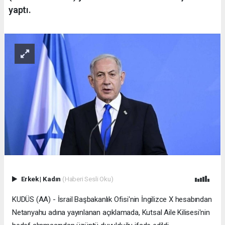
yaptı.
Erkek
|
Kadın
(Haberi Sesli Oku)
KUDÜS (AA) - İsrail Başbakanlık Ofisi'nin İngilizce X hesabından
Netanyahu adına yayınlanan açıklamada, Kutsal Aile Kilisesi'nin