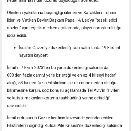
hedef alınmasından üzüntü duyulduğu ifade edildi.
Ölenlerin yakınlarına başsağlığı dilenen ve Katoliklerin ruhani
lideri ve Vatikan Devlet Başkanı Papa 14. Leo'ya "teselli edici
sözleri" için teşekkür edilen açıklamada, olayın soruşturulduğu
iddia edildi.
İsrail'in Gazze'ye düzenlediği son saldırılarda 19 Filistinli
hayatını kaybetti
İsrail'in 7 Ekim 2023'ten bu yana düzenlediği saldırılarda
600'den fazla camiyi yerle bir ettiği ve en az 4 kiliseyi hedef
aldığı, 58 binden fazla Filistinlinin ise ölümüne neden olduğu
bilinmesine karşın, söz konusu açıklamada Tel Aviv'in "sivilleri
ve kutsal mekanları koruma taahhüdünü yerine getirdiği"
savunuldu.
İsrail ordusunun Gazze kentinin kuzeyinde yerinden edilen
Filistinlilerin sığındığı Kutsal Aile Kilisesi'ne düzenlediği saldırıda