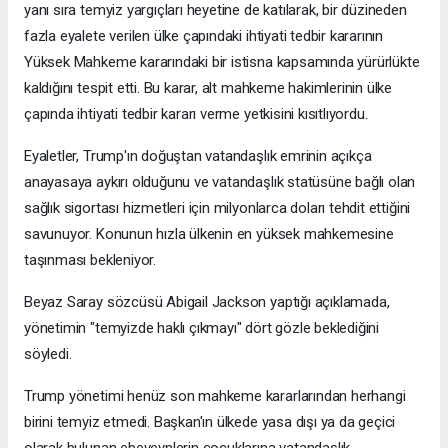
yanı sıra temyiz yargıçları heyetine de katılarak, bir düzineden
fazla eyalete verilen ülke çapındaki ihtiyati tedbir kararının
Yüksek Mahkeme kararındaki bir istisna kapsamında yürürlükte
kaldığını tespit etti. Bu karar, alt mahkeme hakimlerinin ülke
çapında ihtiyati tedbir kararı verme yetkisini kısıtlıyordu.
Eyaletler, Trump'ın doğuştan vatandaşlık emrinin açıkça
anayasaya aykırı olduğunu ve vatandaşlık statüsüne bağlı olan
sağlık sigortası hizmetleri için milyonlarca doları tehdit ettiğini
savunuyor. Konunun hızla ülkenin en yüksek mahkemesine
taşınması bekleniyor.
Beyaz Saray sözcüsü Abigail Jackson yaptığı açıklamada,
yönetimin "temyizde haklı çıkmayı" dört gözle beklediğini
söyledi.
Trump yönetimi henüz son mahkeme kararlarından herhangi
birini temyiz etmedi. Başkan'ın ülkede yasa dışı ya da geçici
olarak bulunan ebeveynlerin çocuklarına vatandaşlık