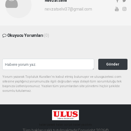
Nevzat Selvi
nevzatselvi37@gmail.com
Okuyucu Yorumları
(0)
Gönder
Yorum yazarak Topluluk Kuralları’nı kabul etmiş bulunuyor ve ulusgazetesi.com
sitesine yaptığınız yorumunuzla ilgili doğrudan veya dolaylı tüm sorumluluğu tek
başınıza üstleniyorsunuz. Yazılan tüm yorumlardan site yönetimi hiçbir şekilde
sorumlu tutulamaz.
haber paketi
haber scripti
haber yazılımı
Tüm hakları saklı tutulmaktadır.Copyright 2026©