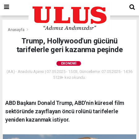
Anasayfa
Ekonomi
Trump, Hollywood'un gücünü
tarifelerle geri kazanma peşinde
EKONOMI
(AA) - Anadolu Ajansı | 07.05.2025 - 15:03, Güncelleme: 07.05.2025 - 14:36
5128+ kez okundu.
ABD Başkanı Donald Trump, ABD'nin küresel film
sektöründe zayıflayan öncü rolünü tarifelerle
yeniden kazanmak istiyor.