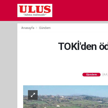
Anasayfa
Gündem
TOKİ'den öd
(AA)
Gündem