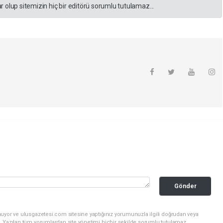
 olup sitemizin hiç bir editörü sorumlu tutulamaz...
Gönder
nuyor ve ulusgazetesi.com sitesine yaptığınız yorumunuzla ilgili doğrudan veya
. Yazılan tüm yorumlardan site yönetimi hiçbir şekilde sorumlu tutulamaz.