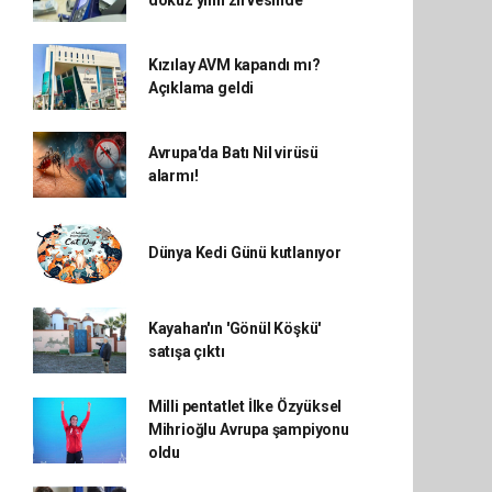
dokuz yılın zirvesinde
Kızılay AVM kapandı mı?
Açıklama geldi
Avrupa'da Batı Nil virüsü
alarmı!
Dünya Kedi Günü kutlanıyor
Kayahan'ın 'Gönül Köşkü'
satışa çıktı
Milli pentatlet İlke Özyüksel
Mihrioğlu Avrupa şampiyonu
oldu