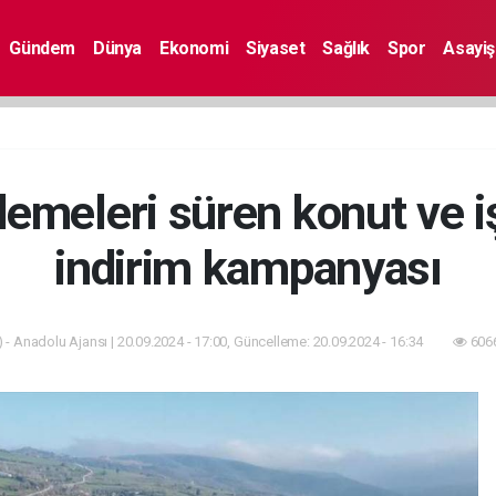
Gündem
Dünya
Ekonomi
Siyaset
Sağlık
Spor
Asayiş
emeleri süren konut ve iş 
indirim kampanyası
 - Anadolu Ajansı | 20.09.2024 - 17:00, Güncelleme: 20.09.2024 - 16:34
6066