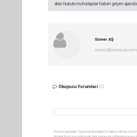
alan hukuki muhataplar haberi geçen ajanslar
Sümer AŞ
sumer@sumeras.com
Okuyucu Yorumları
(0)
Yorum yazarak Topluluk Kuralları’nı kabul etmiş bulu
dolaylı tüm sorumluluğu tek başınıza üstleniyorsunuz