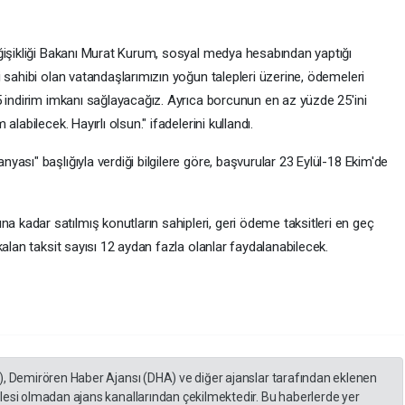
ğişikliği Bakanı Murat Kurum, sosyal medya hesabından yaptığı
 sahibi olan vatandaşlarımızın yoğun talepleri üzerine, ödemeleri
5 indirim imkanı sağlayacağız. Ayrıca borcunun en az yüzde 25'ini
labilecek. Hayırlı olsun." ifadelerini kullandı.
ası" başlığıyla verdiği bilgilere göre, başvurular 23 Eylül-18 Ekim'de
kadar satılmış konutların sahipleri, geri ödeme taksitleri en geç
kalan taksit sayısı 12 aydan fazla olanlar faydalanabilecek.
), Demirören Haber Ajansı (DHA) ve diğer ajanslar tarafından eklenen
lesi olmadan ajans kanallarından çekilmektedir. Bu haberlerde yer