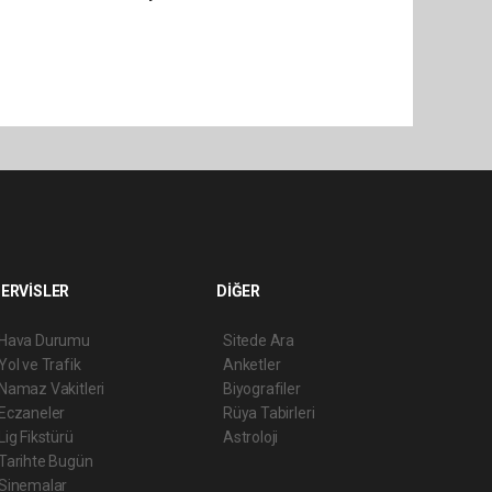
ERVİSLER
DİĞER
Hava Durumu
Sitede Ara
Yol ve Trafik
Anketler
Namaz Vakitleri
Biyografiler
Eczaneler
Rüya Tabirleri
Lig Fikstürü
Astroloji
Tarihte Bugün
Sinemalar