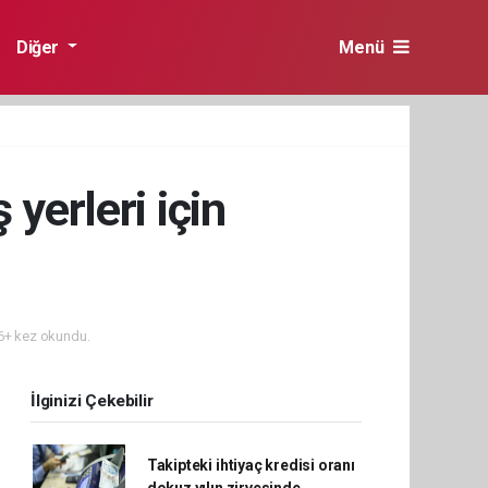
Diğer
Menü
yerleri için
+ kez okundu.
İlginizi Çekebilir
Takipteki ihtiyaç kredisi oranı