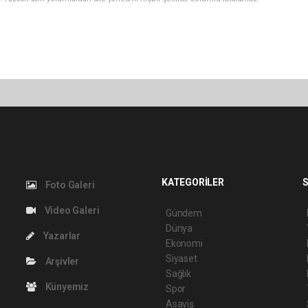
KATEGORİLER
S
Foto Galeri
Video Galeri
Gündem
Dünya
Yazarlar
Ekonomi
Siyaset
Arşivler
Sağlık
Künyemiz
Spor
Asayiş