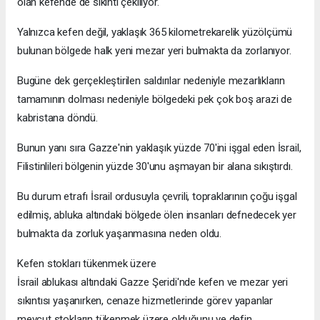
olan kefende de sıkıntı çekiliyor.
Yalnızca kefen değil, yaklaşık 365 kilometrekarelik yüzölçümü
bulunan bölgede halk yeni mezar yeri bulmakta da zorlanıyor.
Bugüne dek gerçekleştirilen saldırılar nedeniyle mezarlıkların
tamamının dolması nedeniyle bölgedeki pek çok boş arazi de
kabristana döndü.
Bunun yanı sıra Gazze'nin yaklaşık yüzde 70'ini işgal eden İsrail,
Filistinlileri bölgenin yüzde 30'unu aşmayan bir alana sıkıştırdı.
Bu durum etrafı İsrail ordusuyla çevrili, topraklarının çoğu işgal
edilmiş, abluka altındaki bölgede ölen insanları defnedecek yer
bulmakta da zorluk yaşanmasına neden oldu.
Kefen stokları tükenmek üzere
İsrail ablukası altındaki Gazze Şeridi'nde kefen ve mezar yeri
sıkıntısı yaşanırken, cenaze hizmetlerinde görev yapanlar
mevcut stokların tükenmek üzere olduğunu ve defin