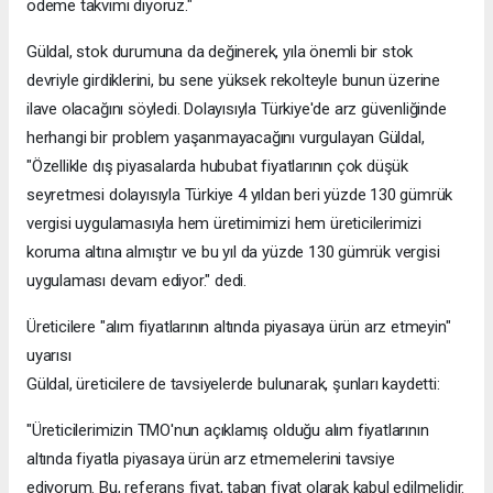
ödeme takvimi diyoruz."
Güldal, stok durumuna da değinerek, yıla önemli bir stok
devriyle girdiklerini, bu sene yüksek rekolteyle bunun üzerine
ilave olacağını söyledi. Dolayısıyla Türkiye'de arz güvenliğinde
herhangi bir problem yaşanmayacağını vurgulayan Güldal,
"Özellikle dış piyasalarda hububat fiyatlarının çok düşük
seyretmesi dolayısıyla Türkiye 4 yıldan beri yüzde 130 gümrük
vergisi uygulamasıyla hem üretimimizi hem üreticilerimizi
koruma altına almıştır ve bu yıl da yüzde 130 gümrük vergisi
uygulaması devam ediyor." dedi.
Üreticilere "alım fiyatlarının altında piyasaya ürün arz etmeyin"
uyarısı
Güldal, üreticilere de tavsiyelerde bulunarak, şunları kaydetti:
"Üreticilerimizin TMO'nun açıklamış olduğu alım fiyatlarının
altında fiyatla piyasaya ürün arz etmemelerini tavsiye
ediyorum. Bu, referans fiyat, taban fiyat olarak kabul edilmelidir.