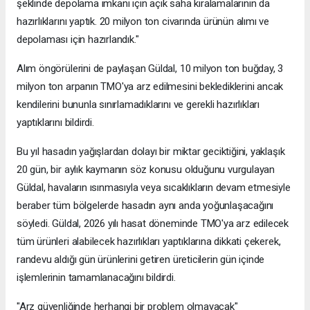
şeklinde depolama imkanı için açık saha kiralamalarının da
hazırlıklarını yaptık. 20 milyon ton civarında ürünün alımı ve
depolaması için hazırlandık."
Alım öngörülerini de paylaşan Güldal, 10 milyon ton buğday, 3
milyon ton arpanın TMO'ya arz edilmesini beklediklerini ancak
kendilerini bununla sınırlamadıklarını ve gerekli hazırlıkları
yaptıklarını bildirdi.
Bu yıl hasadın yağışlardan dolayı bir miktar geciktiğini, yaklaşık
20 gün, bir aylık kaymanın söz konusu olduğunu vurgulayan
Güldal, havaların ısınmasıyla veya sıcaklıkların devam etmesiyle
beraber tüm bölgelerde hasadın aynı anda yoğunlaşacağını
söyledi. Güldal, 2026 yılı hasat döneminde TMO'ya arz edilecek
tüm ürünleri alabilecek hazırlıkları yaptıklarına dikkati çekerek,
randevu aldığı gün ürünlerini getiren üreticilerin gün içinde
işlemlerinin tamamlanacağını bildirdi.
"Arz güvenliğinde herhangi bir problem olmayacak"