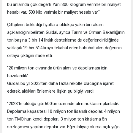
bu anlamda çok değerli. Yani 300 kilogram verimle bir maliyet
hesabı var, 500 kilo verimle bir maliyet hesabı var."
Çiftçilerin beklediği fiyatlara oldukça yakın bir rakam
açıklandığını belirten Güldal, ayrıca Tarım ve Orman Bakanlığının
ton başına 3 bin 14 liralık destekleme de değerlendirildiğinde
yaklaşık 19 bin 514 liraya tekabül eden hububat alım değerinin
ortaya çıktığını ifade etti.
"20 milyon ton civarında ürün alımı ve depolaması için
hazırlandık"
Güldal, bu yıl 2023'ten daha fazla rekolte olacağına işaret
ederek, aldıkları önlemlere ilişkin şu bilgiyi verdi:
"2023'te olduğu gibi 600'ün üzerinde alım noktasını planladık.
Depolama kapasitesi 10 milyon ton lisanslı depolar, 4 milyon
ton TMO'nun kendi depoları, 3 milyon ton kiralama ön
sözleşmesi yapılan depolar var. Eğer ihtiyaç olursa açık yığın