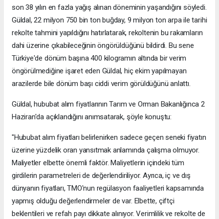
son 38 yılın en fazla yağış alınan döneminin yaşandığını söyledi.
Güldal, 22 milyon 750 bin ton buğday, 9 milyon ton arpa ile tarihi
rekolte tahmini yapıldığını hatırlatarak, rekoltenin bu rakamların
dahi üzerine çıkabileceğinin öngörüldüğünü bildirdi. Bu sene
Türkiye'de dönüm başına 400 kilogramın altında bir verim
öngörülmediğine işaret eden Güldal, hiç ekim yapılmayan
arazilerde bile dönüm başı ciddi verim görüldüğünü anlattı.
Güldal, hububat alım fiyatlarının Tarım ve Orman Bakanlığınca 2
Haziran'da açıklandığını anımsatarak, şöyle konuştu:
"Hububat alım fiyatları belirlenirken sadece geçen seneki fiyatın
üzerine yüzdelik oran yansıtmak anlamında çalışma olmuyor.
Maliyetler elbette önemli faktör. Maliyetlerin içindeki tüm
girdilerin parametreleri de değerlendiriliyor. Ayrıca, iç ve dış
dünyanın fiyatları, TMO'nun regülasyon faaliyetleri kapsamında
yapmış olduğu değerlendirmeler de var. Elbette, çiftçi
beklentileri ve refah payı dikkate alınıyor. Verimlilik ve rekolte de