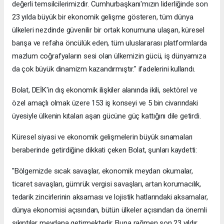
değerli temsilcilerimizdir. Cumhurbaşkanı'mızın liderliğinde son
23 yılda büyük bir ekonomik gelişme gösteren, tüm dünya
ülkeleri nezdinde güvenilir bir ortak konumuna ulaşan, küresel
barışa ve refaha öncülük eden, tüm uluslararası platformlarda
mazlum coğrafyaların sesi olan ülkemizin gücü, iş dünyamıza
da çok büyük dinamizm kazandırmıştır." ifadelerini kullandı.
Bolat, DEİK'in dış ekonomik ilişkiler alanında ikili, sektörel ve
özel amaçlı olmak üzere 153 iş konseyi ve 5 bin civarındaki
üyesiyle ülkenin kıtaları aşan gücüne güç kattığını dile getirdi.
Küresel siyasi ve ekonomik gelişmelerin büyük sınamaları
beraberinde getirdiğine dikkati çeken Bolat, şunları kaydetti:
"Bölgemizde sıcak savaşlar, ekonomik meydan okumalar,
ticaret savaşları, gümrük vergisi savaşları, artan korumacılık,
tedarik zincirlerinin aksaması ve lojistik hatlarındaki aksamalar,
dünya ekonomisi açısından, bütün ülkeler açısından da önemli
sıkıntılar meydana getirmektedir. Buna rağmen son 23 yıldır