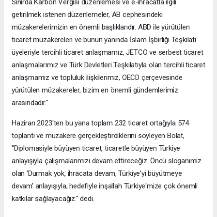
Sınırda Karbon Vergisi düzenlemesi ve e-ihracatla ilgili
getirilmek istenen düzenlemeler, AB cephesindeki
müzakerelerimizin en önemli başlıklarıdır. ABD ile yürütülen
ticaret müzakereleri ve bunun yanında İslam İşbirliği Teşkilatı
üyeleriyle tercihli ticaret anlaşmamız, JETCO ve serbest ticaret
anlaşmalarımız ve Türk Devletleri Teşkilatıyla olan tercihli ticaret
anlaşmamız ve topluluk ilişkilerimiz, OECD çerçevesinde
yürütülen müzakereler, bizim en önemli gündemlerimiz
arasındadır."
Haziran 2023'ten bu yana toplam 232 ticaret ortağıyla 574
toplantı ve müzakere gerçekleştirdiklerini söyleyen Bolat,
"Diplomasiyle büyüyen ticaret, ticaretle büyüyen Türkiye
anlayışıyla çalışmalarımızı devam ettireceğiz. Öncü sloganımız
olan 'Durmak yok, ihracata devam, Türkiye'yi büyütmeye
devam' anlayışıyla, hedefiyle inşallah Türkiye'mize çok önemli
katkılar sağlayacağız." dedi.