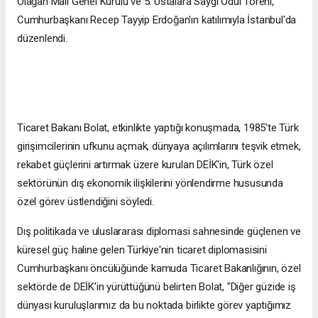
Olağan Mali Genel Kurulu ve 5. Ustalara Saygı Ödül Töreni,
Cumhurbaşkanı Recep Tayyip Erdoğan'ın katılımıyla İstanbul'da
düzenlendi.
Ticaret Bakanı Bolat, etkinlikte yaptığı konuşmada, 1985'te Türk
girişimcilerinin ufkunu açmak, dünyaya açılımlarını teşvik etmek,
rekabet güçlerini artırmak üzere kurulan DEİK'in, Türk özel
sektörünün dış ekonomik ilişkilerini yönlendirme hususunda
özel görev üstlendiğini söyledi.
Dış politikada ve uluslararası diplomasi sahnesinde güçlenen ve
küresel güç haline gelen Türkiye'nin ticaret diplomasisini
Cumhurbaşkanı öncülüğünde kamuda Ticaret Bakanlığının, özel
sektörde de DEİK'in yürüttüğünü belirten Bolat, "Diğer güzide iş
dünyası kuruluşlarımız da bu noktada birlikte görev yaptığımız