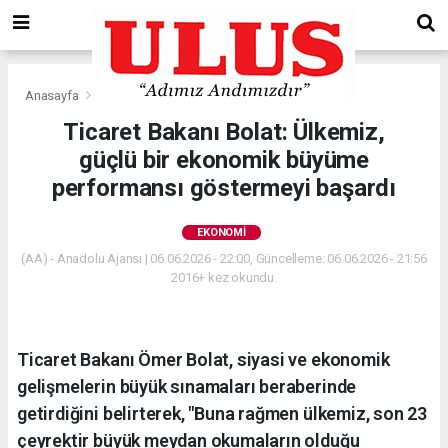
Anasayfa
Ekonomi
Ticaret Bakanı Bolat: Ülkemiz,
güçlü bir ekonomik büyüme
performansı göstermeyi başardı
EKONOMI
(AA) - Anadolu Ajansı | 06.06.2026 - 22:00, Güncelleme: 06.06.2026 - 21:56
2016+ kez okundu.
Ticaret Bakanı Ömer Bolat, siyasi ve ekonomik
gelişmelerin büyük sınamaları beraberinde
getirdiğini belirterek, "Buna rağmen ülkemiz, son 23
çeyrektir büyük meydan okumaların olduğu