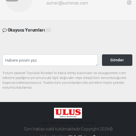
sumer@sumeras.com
Okuyucu Yorumları
(0)
Gönder
Yorum yazarak Topluluk Kuralları’nı kabul etmiş bulunuyor ve ulusgazetesi.com
sitesine yaptığınız yorumunuzla ilgili doğrudan veya dolaylı tüm sorumluluğu tek
başınıza üstleniyorsunuz. Yazılan tüm yorumlardan site yönetimi hiçbir şekilde
sorumlu tutulamaz.
haber paketi
haber scripti
haber yazılımı
Tüm hakları saklı tutulmaktadır.Copyright 2026©