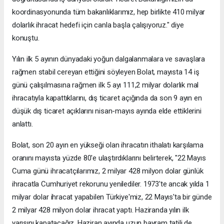
koordinasyonunda tüm bakanlıklarımız, hep birlikte 410 milyar
dolarlık ihracat hedefi için canla başla çalışıyoruz." diye
konuştu.
Yılın ilk 5 ayının dünyadaki yoğun dalgalanmalara ve savaşlara
rağmen stabil cereyan ettiğini söyleyen Bolat, mayısta 14 iş
günü çalışılmasına rağmen ilk 5 ayı 111,2 milyar dolarlık mal
ihracatıyla kapattıklarını, dış ticaret açığında da son 9 ayın en
düşük dış ticaret açıklarını nisan-mayıs ayında elde ettiklerini
anlattı.
Bolat, son 20 ayın en yükseği olan ihracatın ithalatı karşılama
oranını mayısta yüzde 80'e ulaştırdıklarını belirterek, "22 Mayıs
Cuma günü ihracatçılarımız, 2 milyar 428 milyon dolar günlük
ihracatla Cumhuriyet rekorunu yenilediler. 1973'te ancak yılda 1
milyar dolar ihracat yapabilen Türkiye'miz, 22 Mayıs'ta bir günde
2 milyar 428 milyon dolar ihracat yaptı. Haziranda yılın ilk
yarısını kapatacağız. Haziran ayında uzun bayram tatili de