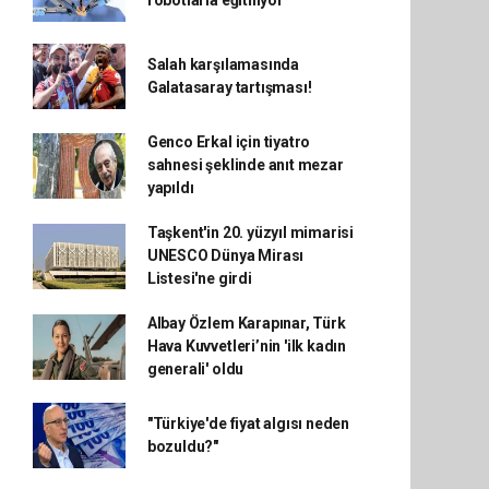
robotlarla eğitİliyor
Salah karşılamasında
Galatasaray tartışması!
Genco Erkal için tiyatro
sahnesi şeklinde anıt mezar
yapıldı
Taşkent'in 20. yüzyıl mimarisi
UNESCO Dünya Mirası
Listesi'ne girdi
Albay Özlem Karapınar, Türk
Hava Kuvvetleri’nin 'ilk kadın
generali' oldu
"Türkiye'de fiyat algısı neden
bozuldu?"