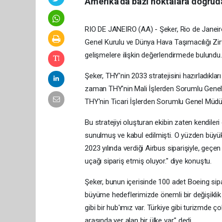
Amerika'da bazı noktalara doğruda
RIO DE JANEIRO (AA) - Şeker, Rio de Janeiro'
Genel Kurulu ve Dünya Hava Taşımacılığı Zir
gelişmelere ilişkin değerlendirmede bulundu.
Şeker, THY'nin 2033 stratejisini hazırladıkla
zaman THY'nin Mali İşlerden Sorumlu Gene
THY'nin Ticari İşlerden Sorumlu Genel Müdür
Bu stratejiyi oluşturan ekibin zaten kendil
sunulmuş ve kabul edilmişti. O yüzden büyük
2023 yılında verdiği Airbus siparişiyle, geçe
uçağı sipariş etmiş oluyor." diye konuştu.
Şeker, bunun içerisinde 100 adet Boeing sipa
büyüme hedeflerimizde önemli bir değişiklik 
gibi bir hub'ımız var. Türkiye gibi turizmde ç
arasında yer alan bir ülke var." dedi.