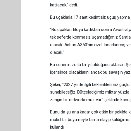
katılacak." dedi.
Bu uçaklarla 17 saat kesintisiz uçuş yapma i
"Bu uçakları filoya kattıktan sonra Avustral
tek seferde konmasız uçamadığımız Santiago 
olacak. Airbus A350'nin özel tasarlanmış ve
olacak."
Bu senenin zorlu bir yıl olduğunu aktaran Şek
içerisinde olacaklarını ancak bu savaşın yaz
Şeker, "2027 yılı ile ilgili beklentilerimiz gü
sunabileceğiz. Bütçelediğimiz miktar yüzde 
zengin bir networkümüz var." şeklinde konuş
Bunu da şu ana kadar çok etkin bir şekilde ku
makul bir büyümeyle tamamlayıp kaldığımız 
kullandı.