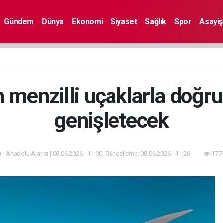
Gündem
Dünya
Ekonomi
Siyaset
Sağlık
Spor
Asayiş
 menzilli uçaklarla doğr
genişletecek
 - Anadolu Ajansı | 08.06.2026 - 11:30, Güncelleme: 08.06.2026 - 11:26
1774