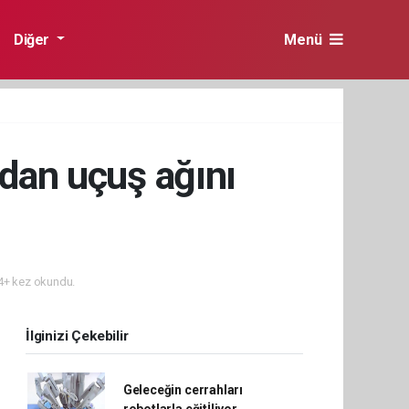
Diğer
Menü
udan uçuş ağını
+ kez okundu.
İlginizi Çekebilir
Geleceğin cerrahları