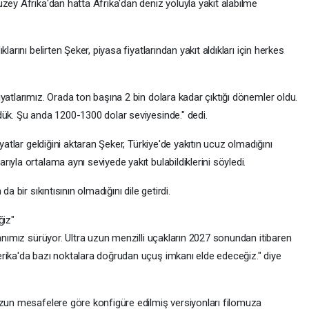
zey Afrika'dan hatta Afrika'dan deniz yoluyla yakıt alabilme
arını belirten Şeker, piyasa fiyatlarından yakıt aldıkları için herkes
yatlarımız. Orada ton başına 2 bin dolara kadar çıktığı dönemler oldu.
dük. Şu anda 1200-1300 dolar seviyesinde." dedi.
yatlar geldiğini aktaran Şeker, Türkiye'de yakıtın ucuz olmadığını
yla ortalama aynı seviyede yakıt bulabildiklerini söyledi.
a bir sıkıntısının olmadığını dile getirdi.
ğiz"
lanımız sürüyor. Ultra uzun menzilli uçakların 2027 sonundan itibaren
rika'da bazı noktalara doğrudan uçuş imkanı elde edeceğiz." diye
uzun mesafelere göre konfigüre edilmiş versiyonları filomuza