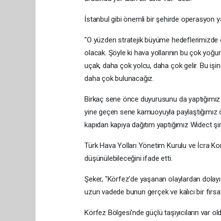
İstanbul gibi önemli bir şehirde operasyon ya
"O yüzden stratejik büyüme hedeflerimizde 
olacak. Şöyle ki hava yollarının bu çok yoğu
uçak, daha çok yolcu, daha çok gelir. Bu işi
daha çok bulunacağız.
Birkaç sene önce duyurusunu da yaptığımız 
yine geçen sene kamuoyuyla paylaştığımız ö
kapıdan kapıya dağıtım yaptığımız Widect şi
Türk Hava Yolları Yönetim Kurulu ve İcra Kom
düşünülebileceğini ifade etti.
Şeker, "Körfez'de yaşanan olaylardan dolayı 
uzun vadede bunun gerçek ve kalıcı bir fır
Körfez Bölgesi'nde güçlü taşıyıcıların var o