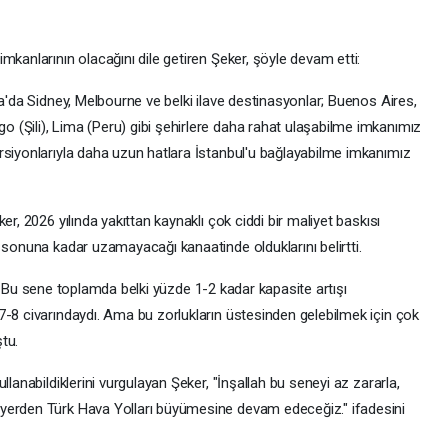
mkanlarının olacağını dile getiren Şeker, şöyle devam etti:
ya'da Sidney, Melbourne ve belki ilave destinasyonlar; Buenos Aires,
(Şili), Lima (Peru) gibi şehirlere daha rahat ulaşabilme imkanımız
rsiyonlarıyla daha uzun hatlara İstanbul'u bağlayabilme imkanımız
er, 2026 yılında yakıttan kaynaklı çok ciddi bir maliyet baskısı
 sonuna kadar uzamayacağı kanaatinde olduklarını belirtti.
çlü. Bu sene toplamda belki yüzde 1-2 kadar kapasite artışı
7-8 civarındaydı. Ama bu zorlukların üstesinden gelebilmek için çok
tu.
llanabildiklerini vurgulayan Şeker, "İnşallah bu seneyi az zararla,
yerden Türk Hava Yolları büyümesine devam edeceğiz." ifadesini