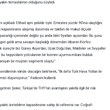
yakın temaslarının olduğunu söyledi.
ı açıkladı. Etihad aynı şekilde öyle. Emirates yüzde 90'ına ulaştığını
esi kapasitesine ulaşmış durumda ve talebin de makul ölçüde
 pazarlığı içerisinde değiliz şu anda bilet fiyatları açısından. Bu şunu
de geri geldi ama savaşın başladığı dönemden itibaren Körfez
lık süreçte biz Güney Asya'dan, Uzak Doğu'dan, Maldivler ve Seyşeller
u taşıyıcıların yolcularının bir kısmını uçurma imkanı bulduk.
tanışan bir müşteri segmenti oluştu."
ndilerinin elinde olacağını belirterek, "İlk defa Türk Hava Yolları ile
izi düşünüyoruz." ifadesini kullandı.
 getiren Şeker, Türkiye'de THY'nin avantajının yakıtla ilgili bir risk
kıtı üretebilme kapasitesine sahip iki rafinerisi var. Coğrafi