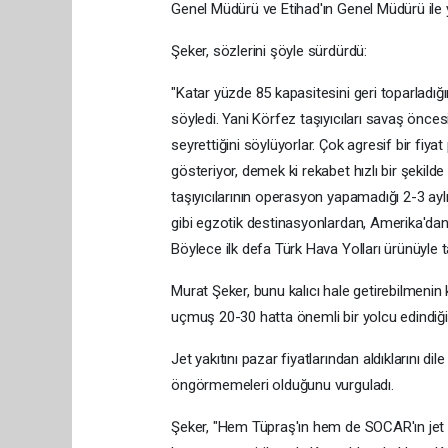
Genel Müdürü ve Etihad'ın Genel Müdürü ile 
Şeker, sözlerini şöyle sürdürdü:
"Katar yüzde 85 kapasitesini geri toparladığın
söyledi. Yani Körfez taşıyıcıları savaş önc
seyrettiğini söylüyorlar. Çok agresif bir fiyat
gösteriyor, demek ki rekabet hızlı bir şekil
taşıyıcılarının operasyon yapamadığı 2-3 ay
gibi egzotik destinasyonlardan, Amerika'dan b
Böylece ilk defa Türk Hava Yolları ürünüyle 
Murat Şeker, bunu kalıcı hale getirebilmenin ke
uçmuş 20-30 hatta önemli bir yolcu edindiğim
Jet yakıtını pazar fiyatlarından aldıklarını dile
öngörmemeleri olduğunu vurguladı.
Şeker, "Hem Tüpraş'ın hem de SOCAR'ın jet ya