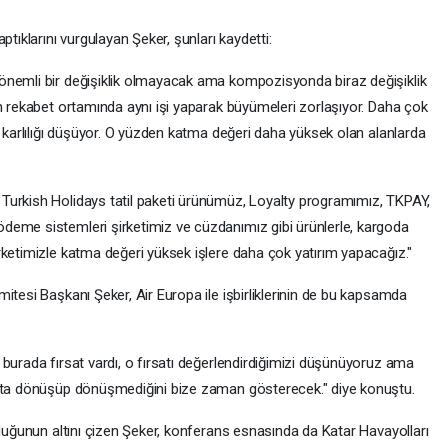
ptıklarını vurgulayan Şeker, şunları kaydetti:
önemli bir değişiklik olmayacak ama kompozisyonda biraz değişiklik
n rekabet ortamında aynı işi yaparak büyümeleri zorlaşıyor. Daha çok
n karlılığı düşüyor. O yüzden katma değeri daha yüksek olan alanlarda
Turkish Holidays tatil paketi ürünümüz, Loyalty programımız, TKPAY,
deme sistemleri şirketimiz ve cüzdanımız gibi ürünlerle, kargoda
rketimizle katma değeri yüksek işlere daha çok yatırım yapacağız."
itesi Başkanı Şeker, Air Europa ile işbirliklerinin de bu kapsamda
burada fırsat vardı, o fırsatı değerlendirdiğimizi düşünüyoruz ama
sata dönüşüp dönüşmediğini bize zaman gösterecek." diye konuştu.
lduğunun altını çizen Şeker, konferans esnasında da Katar Havayolları