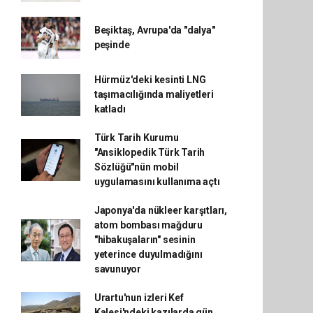
Beşiktaş, Avrupa'da "dalya"
peşinde
Hürmüz'deki kesinti LNG
taşımacılığında maliyetleri
katladı
Türk Tarih Kurumu
"Ansiklopedik Türk Tarih
Sözlüğü"nün mobil
uygulamasını kullanıma açtı
Japonya'da nükleer karşıtları,
atom bombası mağduru
"hibakuşaların" sesinin
yeterince duyulmadığını
savunuyor
Urartu'nun izleri Kef
Kalesi'ndeki kazılarda gün