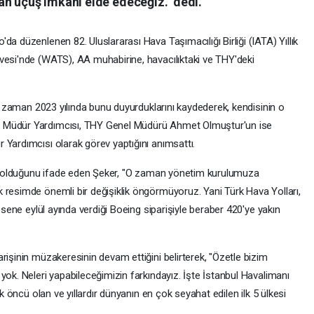
n uçuş imkanı elde edeceğiz." dedi.
da düzenlenen 82. Uluslararası Hava Taşımacılığı Birliği (IATA) Yıllık
vesi'nde (WATS), AA muhabirine, havacılıktaki ve THY'deki
rı zaman 2023 yılında bunu duyurduklarını kaydederek, kendisinin o
l Müdür Yardımcısı, THY Genel Müdürü Ahmet Olmuştur'un ise
 Yardımcısı olarak görev yaptığını anımsattı.
eri olduğunu ifade eden Şeker, "O zaman yönetim kurulumuza
 resimde önemli bir değişiklik öngörmüyoruz. Yani Türk Hava Yolları,
n sene eylül ayında verdiği Boeing siparişiyle beraber 420'ye yakın
rişinin müzakeresinin devam ettiğini belirterek, "Özetle bizim
yok. Neleri yapabileceğimizin farkındayız. İşte İstanbul Havalimanı
ok öncü olan ve yıllardır dünyanın en çok seyahat edilen ilk 5 ülkesi