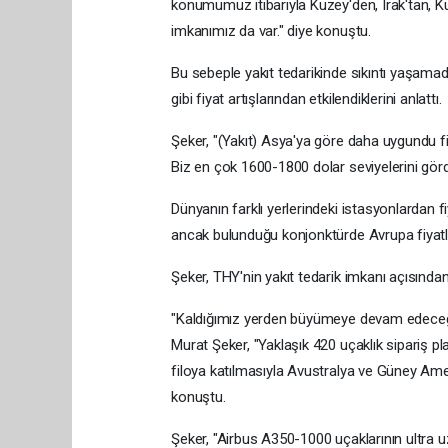
konumumuz itibarıyla Kuzey'den, Irak'tan, Ku
imkanımız da var." diye konuştu.
Bu sebeple yakıt tedarikinde sıkıntı yaşamadıkl
gibi fiyat artışlarından etkilendiklerini anlattı.
Şeker, "(Yakıt) Asya'ya göre daha uygundu fi
Biz en çok 1600-1800 dolar seviyelerini gör
Dünyanın farklı yerlerindeki istasyonlardan fi
ancak bulunduğu konjonktürde Avrupa fiyatları
Şeker, THY'nin yakıt tedarik imkanı açısından d
"Kaldığımız yerden büyümeye devam edece
Murat Şeker, "Yaklaşık 420 uçaklık sipariş p
filoya katılmasıyla Avustralya ve Güney Ame
konuştu.
Şeker, "Airbus A350-1000 uçaklarının ultra 