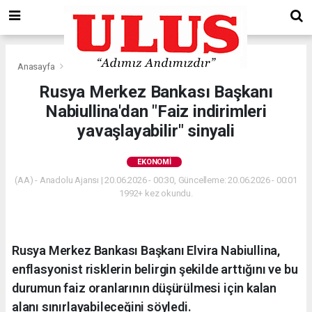
Anasayfa
Ekonomi
Rusya Merkez Bankası Başkanı
Nabiullina'dan "Faiz indirimleri
yavaşlayabilir" sinyali
EKONOMI
(AA) - Anadolu Ajansı | 20.06.2026 - 00:30, Güncelleme: 20.06.2026 - 00:01
1992+ kez okundu.
Rusya Merkez Bankası Başkanı Elvira Nabiullina,
enflasyonist risklerin belirgin şekilde arttığını ve bu
durumun faiz oranlarının düşürülmesi için kalan
alanı sınırlayabileceğini söyledi.