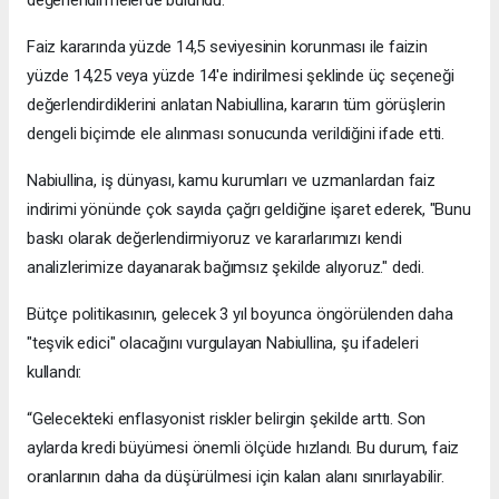
değerlendirmelerde bulundu.
Faiz kararında yüzde 14,5 seviyesinin korunması ile faizin
yüzde 14,25 veya yüzde 14'e indirilmesi şeklinde üç seçeneği
değerlendirdiklerini anlatan Nabiullina, kararın tüm görüşlerin
dengeli biçimde ele alınması sonucunda verildiğini ifade etti.
Nabiullina, iş dünyası, kamu kurumları ve uzmanlardan faiz
indirimi yönünde çok sayıda çağrı geldiğine işaret ederek, "Bunu
baskı olarak değerlendirmiyoruz ve kararlarımızı kendi
analizlerimize dayanarak bağımsız şekilde alıyoruz." dedi.
Bütçe politikasının, gelecek 3 yıl boyunca öngörülenden daha
"teşvik edici" olacağını vurgulayan Nabiullina, şu ifadeleri
kullandı:
“Gelecekteki enflasyonist riskler belirgin şekilde arttı. Son
aylarda kredi büyümesi önemli ölçüde hızlandı. Bu durum, faiz
oranlarının daha da düşürülmesi için kalan alanı sınırlayabilir.