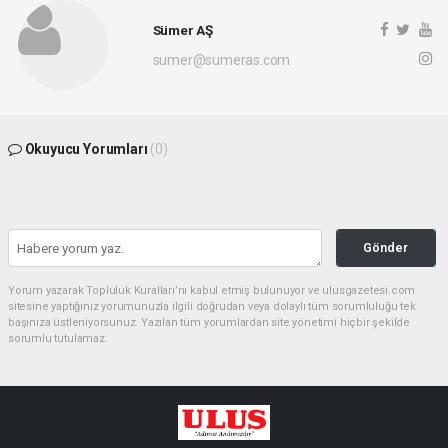
Sümer AŞ
sumer@sumeras.com
Okuyucu Yorumları
(0)
Gönder
Yorum yazarak Topluluk Kuralları’nı kabul etmiş bulunuyor ve ulusgazetesi.com
sitesine yaptığınız yorumunuzla ilgili doğrudan veya dolaylı tüm sorumluluğu tek
başınıza üstleniyorsunuz. Yazılan tüm yorumlardan site yönetimi hiçbir şekilde
sorumlu tutulamaz.