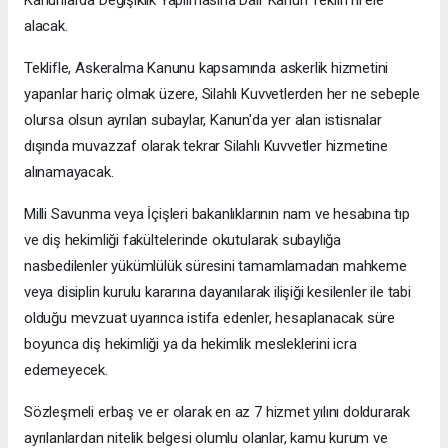
Kanunlarda Değişiklik Yapılmasına Dair Kanun Teklifi'ni ele
alacak.
Teklifle, Askeralma Kanunu kapsamında askerlik hizmetini
yapanlar hariç olmak üzere, Silahlı Kuvvetlerden her ne sebeple
olursa olsun ayrılan subaylar, Kanun'da yer alan istisnalar
dışında muvazzaf olarak tekrar Silahlı Kuvvetler hizmetine
alınamayacak.
Milli Savunma veya İçişleri bakanlıklarının nam ve hesabına tıp
ve diş hekimliği fakültelerinde okutularak subaylığa
nasbedilenler yükümlülük süresini tamamlamadan mahkeme
veya disiplin kurulu kararına dayanılarak ilişiği kesilenler ile tabi
olduğu mevzuat uyarınca istifa edenler, hesaplanacak süre
boyunca diş hekimliği ya da hekimlik mesleklerini icra
edemeyecek.
Sözleşmeli erbaş ve er olarak en az 7 hizmet yılını doldurarak
ayrılanlardan nitelik belgesi olumlu olanlar, kamu kurum ve