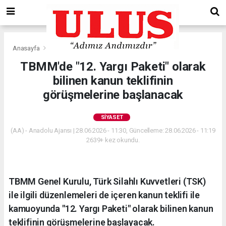
Anasayfa
Siyaset
TBMM'de "12. Yargı Paketi" olarak
bilinen kanun teklifinin
görüşmelerine başlanacak
SIYASET
(AA) - Anadolu Ajansı | 28.06.2026 - 11:30, Güncelleme: 28.06.2026 - 11:19
2639+ kez okundu.
TBMM Genel Kurulu, Türk Silahlı Kuvvetleri (TSK)
ile ilgili düzenlemeleri de içeren kanun teklifi ile
kamuoyunda "12. Yargı Paketi" olarak bilinen kanun
teklifinin görüşmelerine başlayacak.