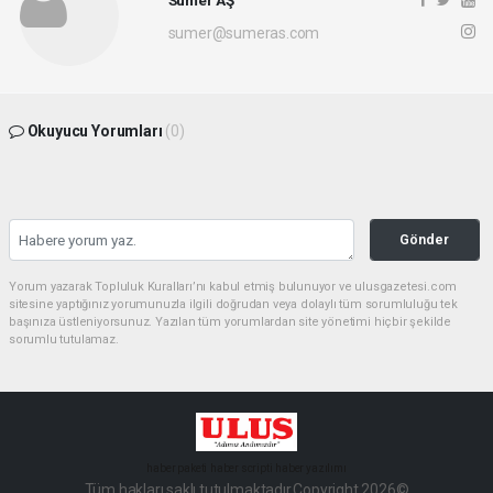
sumer@sumeras.com
Okuyucu Yorumları
(0)
Gönder
Yorum yazarak Topluluk Kuralları’nı kabul etmiş bulunuyor ve ulusgazetesi.com
sitesine yaptığınız yorumunuzla ilgili doğrudan veya dolaylı tüm sorumluluğu tek
başınıza üstleniyorsunuz. Yazılan tüm yorumlardan site yönetimi hiçbir şekilde
sorumlu tutulamaz.
haber paketi
haber scripti
haber yazılımı
Tüm hakları saklı tutulmaktadır.Copyright 2026©