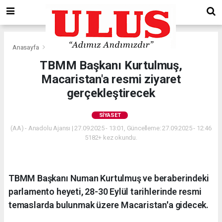
Anasayfa
Siyaset
TBMM Başkanı Kurtulmuş,
Macaristan'a resmi ziyaret
gerçekleştirecek
SIYASET
(AA) - Anadolu Ajansı | 27.09.2025 - 13:01, Güncelleme: 27.09.2025 - 12:46
5182+ kez okundu.
TBMM Başkanı Numan Kurtulmuş ve beraberindeki
parlamento heyeti, 28-30 Eylül tarihlerinde resmi
temaslarda bulunmak üzere Macaristan'a gidecek.