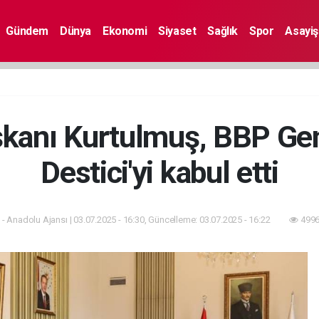
Gündem
Dünya
Ekonomi
Siyaset
Sağlık
Spor
Asayiş
anı Kurtulmuş, BBP Gen
Destici'yi kabul etti
- Anadolu Ajansı | 03.07.2025 - 16:30, Güncelleme: 03.07.2025 - 16:22
4996