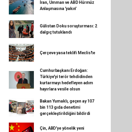
İran, Umman ve ABD Hürmüz
Anlaşmasına 'yakın'
Gülistan Doku soruşturması: 2
dalgıç tutuklandı
Çerçeve yasa teklifi Meclis'te
Cumhurbaşkanı Erdoğan:
Türkiye'yi terör tehdidinden
kurtarmayı hedefleyen adım
hayırlara vesile olsun
Bakan Yumaklı, geçen ay 107
bin 113 gıda denetimi
gerçekleştirildiğini bildirdi
Çin, ABD'ye yönelik yeni