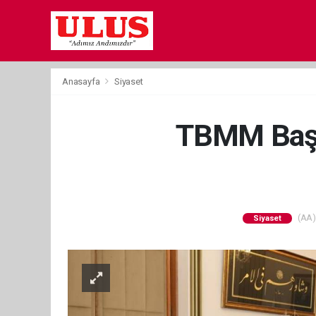
Anasayfa
Siyaset
TBMM Başk
(AA) 
Siyaset