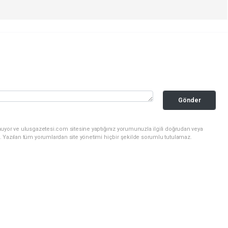
Gönder
nuyor ve ulusgazetesi.com sitesine yaptığınız yorumunuzla ilgili doğrudan veya
. Yazılan tüm yorumlardan site yönetimi hiçbir şekilde sorumlu tutulamaz.