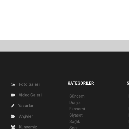
KATEGORİLER
S
Foto Galeri
Video Galeri
Gündem
Dünya
Yazarlar
Ekonomi
Siyaset
Arşivler
Sağlık
Künyemiz
Spor