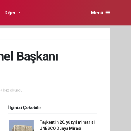
Diğer
Menü
el Başkanı
+ kez okundu.
İlginizi Çekebilir
Taşkent'in 20. yüzyıl mimarisi
UNESCO Dünya Mirası