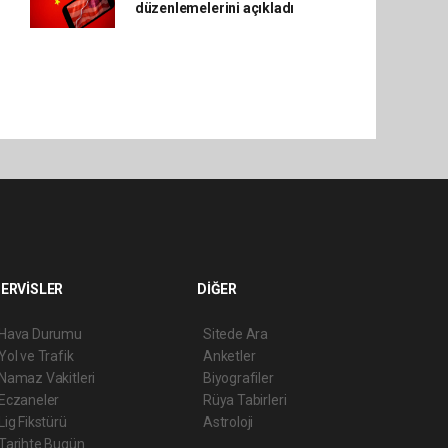
düzenlemelerini açıkladı
ERVİSLER
DİĞER
Hava Durumu
Sitede Ara
Yol ve Trafik
Anketler
Namaz Vakitleri
Biyografiler
Eczaneler
Rüya Tabirleri
Lig Fikstürü
Astroloji
Tarihte Bugün