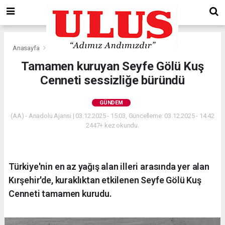
Anasayfa
Gündem
Tamamen kuruyan Seyfe Gölü Kuş
Cenneti sessizliğe büründü
GÜNDEM
(AA) - Anadolu Ajansı | 03.12.2025 - 15:03, Güncelleme: 03.12.2025 - 14:42
2447+ kez okundu.
Türkiye'nin en az yağış alan illeri arasında yer alan
Kırşehir'de, kuraklıktan etkilenen Seyfe Gölü Kuş
Cenneti tamamen kurudu.