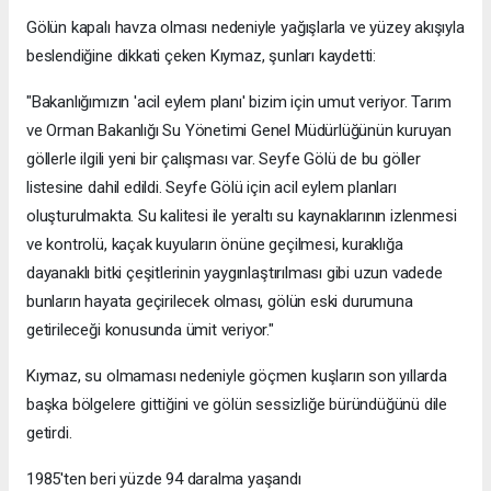
Gölün kapalı havza olması nedeniyle yağışlarla ve yüzey akışıyla
beslendiğine dikkati çeken Kıymaz, şunları kaydetti:
"Bakanlığımızın 'acil eylem planı' bizim için umut veriyor. Tarım
ve Orman Bakanlığı Su Yönetimi Genel Müdürlüğünün kuruyan
göllerle ilgili yeni bir çalışması var. Seyfe Gölü de bu göller
listesine dahil edildi. Seyfe Gölü için acil eylem planları
oluşturulmakta. Su kalitesi ile yeraltı su kaynaklarının izlenmesi
ve kontrolü, kaçak kuyuların önüne geçilmesi, kuraklığa
dayanaklı bitki çeşitlerinin yaygınlaştırılması gibi uzun vadede
bunların hayata geçirilecek olması, gölün eski durumuna
getirileceği konusunda ümit veriyor."
Kıymaz, su olmaması nedeniyle göçmen kuşların son yıllarda
başka bölgelere gittiğini ve gölün sessizliğe büründüğünü dile
getirdi.
1985'ten beri yüzde 94 daralma yaşandı