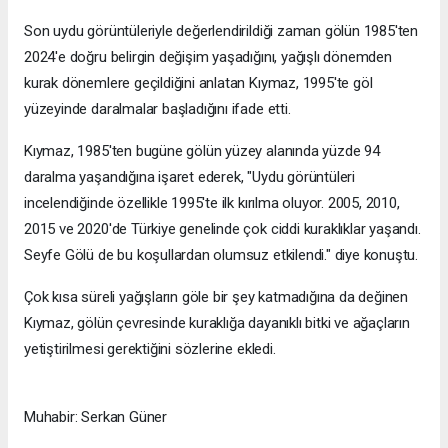
Son uydu görüntüleriyle değerlendirildiği zaman gölün 1985'ten
2024'e doğru belirgin değişim yaşadığını, yağışlı dönemden
kurak dönemlere geçildiğini anlatan Kıymaz, 1995'te göl
yüzeyinde daralmalar başladığını ifade etti.
Kıymaz, 1985'ten bugüne gölün yüzey alanında yüzde 94
daralma yaşandığına işaret ederek, "Uydu görüntüleri
incelendiğinde özellikle 1995'te ilk kırılma oluyor. 2005, 2010,
2015 ve 2020'de Türkiye genelinde çok ciddi kuraklıklar yaşandı.
Seyfe Gölü de bu koşullardan olumsuz etkilendi." diye konuştu.
Çok kısa süreli yağışların göle bir şey katmadığına da değinen
Kıymaz, gölün çevresinde kuraklığa dayanıklı bitki ve ağaçların
yetiştirilmesi gerektiğini sözlerine ekledi.
Muhabir: Serkan Güner