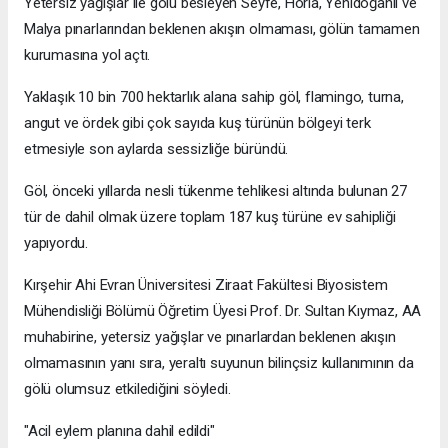
Yetersiz yağışlar ile gölü besleyen Seyfe, Horla, Yenidoğanlı ve
Malya pınarlarından beklenen akışın olmaması, gölün tamamen
kurumasına yol açtı.
Yaklaşık 10 bin 700 hektarlık alana sahip göl, flamingo, turna,
angut ve ördek gibi çok sayıda kuş türünün bölgeyi terk
etmesiyle son aylarda sessizliğe büründü.
Göl, önceki yıllarda nesli tükenme tehlikesi altında bulunan 27
tür de dahil olmak üzere toplam 187 kuş türüne ev sahipliği
yapıyordu.
Kırşehir Ahi Evran Üniversitesi Ziraat Fakültesi Biyosistem
Mühendisliği Bölümü Öğretim Üyesi Prof. Dr. Sultan Kıymaz, AA
muhabirine, yetersiz yağışlar ve pınarlardan beklenen akışın
olmamasının yanı sıra, yeraltı suyunun bilinçsiz kullanımının da
gölü olumsuz etkilediğini söyledi.
"Acil eylem planına dahil edildi"