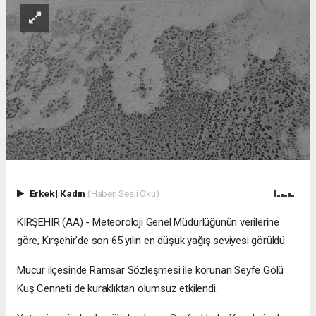
Erkek
|
Kadın
(Haberi Sesli Oku)
KIRŞEHIR (AA) - Meteoroloji Genel Müdürlüğünün verilerine
göre, Kırşehir'de son 65 yılın en düşük yağış seviyesi görüldü.
Mucur ilçesinde Ramsar Sözleşmesi ile korunan Seyfe Gölü
Kuş Cenneti de kuraklıktan olumsuz etkilendi.