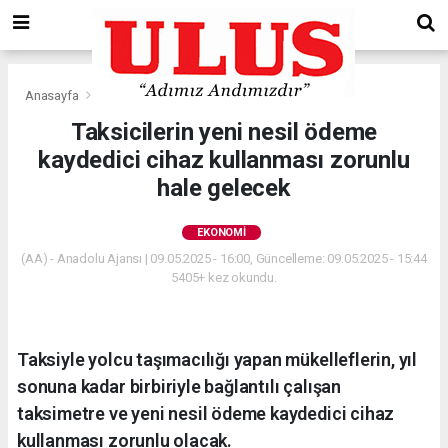
Anasayfa
Ekonomi
Taksicilerin yeni nesil ödeme
kaydedici cihaz kullanması zorunlu
hale gelecek
EKONOMI
(AA) - Anadolu Ajansı | 09.05.2025 - 16:00, Güncelleme: 09.05.2025 - 15:44
5405+ kez okundu.
Taksiyle yolcu taşımacılığı yapan mükelleflerin, yıl
sonuna kadar birbiriyle bağlantılı çalışan
taksimetre ve yeni nesil ödeme kaydedici cihaz
kullanması zorunlu olacak.