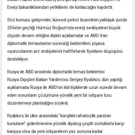
Enerji bakanlıklarından yetkililerin de katılacağını kaydetti.
Söz konusu gelişmeler, küresel petrol ticaretinin yaklaşık yüzde
20'sinin geçtiği Hürmüz Boğazı'nda enerji sevkiyatının büyük
ölçüde devam ettiğine ilişkin açıklamalar ve ABD-İran
diplomatik temaslarının süreceği beklentileri, piyasa
oyuncularının arz endişelerini hafifleterek fiyatların düşüşünü
destekliyor.
Rusya ile ABD arasında diplomatik temas beklentisi
Rusya Dışişleri Bakan Yardımcısı Sergey Ryabkov, dün yaptığı
açıklamada Rusya ile ABD'nin ikili ilişkilerde uzun süredir devam
eden sorunların çözümüne yönelik yeni bir istişare turu
düzenlemeyi planladığını söyledi.
Ryabkov, iki ülke arasındaki "karşılıklı rahatsızlık yaratan
konuların" giderilmesine yönelik diyalog çeşitli zorluklarla karşı
karşıya olsa da yeni istişarelerin yaz sonuna kadar