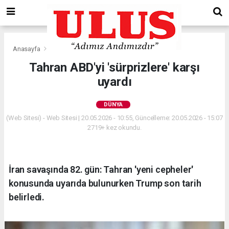
Anasayfa
Dünya
Tahran ABD'yi 'sürprizlere' karşı
uyardı
DÜNYA
(Web Sitesi) - Web Sitesi | 20.05.2026 - 10:55, Güncelleme: 20.05.2026 - 15:07
2719+ kez okundu.
İran savaşında 82. gün: Tahran 'yeni cepheler'
konusunda uyarıda bulunurken Trump son tarih
belirledi.