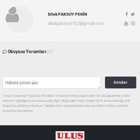
Dilek PAKSOY PEKİN
dilekpaksoy1923@gmail.com
Okuyucu Yorumları
(0)
Gönder
Yorum yazarak Topluluk Kuralları’nı kabul etmiş bulunuyor ve ulusgazetesi.com
sitesine yaptığınız yorumunuzla ilgili doğrudan veya dolaylı tüm sorumluluğu tek
başınıza üstleniyorsunuz. Yazılan tüm yorumlardan site yönetimi hiçbir şekilde
sorumlu tutulamaz.