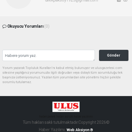
Okuyucu Yorumları
(0)
Gönder
Yorum yazarak Topluluk Kuralları’nı kabul etmiş bulunuyor ve ulusgazetesi.com
sitesine yaptığınız yorumunuzla ilgili doğrudan veya dolaylı tüm sorumluluğu tek
başınıza üstleniyorsunuz. Yazılan tüm yorumlardan site yönetimi hiçbir şekilde
sorumlu tutulamaz.
haber paketi
haber scripti
haber yazılımı
Tüm hakları saklı tutulmaktadır.Copyright 2026©
Haber Yazılımı:
Web Aksiyon ®