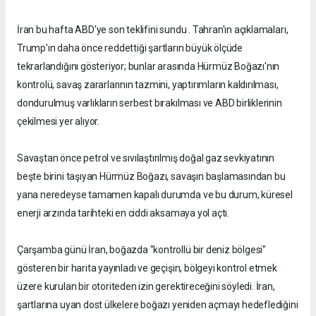
İran bu hafta ABD'ye son teklifini sundu . Tahran'ın açıklamaları,
Trump'ın daha önce reddettiği şartların büyük ölçüde
tekrarlandığını gösteriyor; bunlar arasında Hürmüz Boğazı'nın
kontrolü, savaş zararlarının tazmini, yaptırımların kaldırılması,
dondurulmuş varlıkların serbest bırakılması ve ABD birliklerinin
çekilmesi yer alıyor.
Savaştan önce petrol ve sıvılaştırılmış doğal gaz sevkiyatının
beşte birini taşıyan Hürmüz Boğazı, savaşın başlamasından bu
yana neredeyse tamamen kapalı durumda ve bu durum, küresel
enerji arzında tarihteki en ciddi aksamaya yol açtı.
Çarşamba günü İran, boğazda "kontrollü bir deniz bölgesi"
gösteren bir harita yayınladı ve geçişin, bölgeyi kontrol etmek
üzere kurulan bir otoriteden izin gerektireceğini söyledi. İran,
şartlarına uyan dost ülkelere boğazı yeniden açmayı hedeflediğini