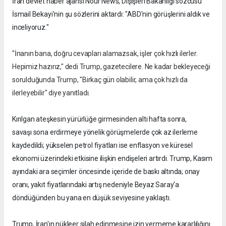
İran devlet haber ajansı Nour News, Dışişleri Bakanlığı sözcüsü
İsmail Bekayi'nin şu sözlerini aktardı: "ABD'nin görüşlerini aldık ve
inceliyoruz."
"İnanın bana, doğru cevapları alamazsak, işler çok hızlı ilerler.
Hepimiz hazırız," dedi Trump, gazetecilere. Ne kadar bekleyeceği
sorulduğunda Trump, "Birkaç gün olabilir, ama çok hızlı da
ilerleyebilir" diye yanıtladı.
Kırılgan ateşkesin yürürlüğe girmesinden altı hafta sonra,
savaşı sona erdirmeye yönelik görüşmelerde çok az ilerleme
kaydedildi; yükselen petrol fiyatları ise enflasyon ve küresel
ekonomi üzerindeki etkisine ilişkin endişeleri artırdı. Trump, Kasım
ayındaki ara seçimler öncesinde içeride de baskı altında; onay
oranı, yakıt fiyatlarındaki artış nedeniyle Beyaz Saray'a
döndüğünden bu yana en düşük seviyesine yaklaştı.
Trump, İran'ın nükleer silah edinmesine izin vermeme kararlılığını