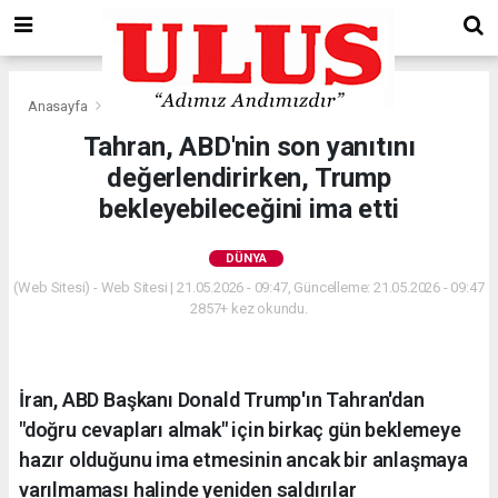
Anasayfa
Dünya
Tahran, ABD'nin son yanıtını
değerlendirirken, Trump
bekleyebileceğini ima etti
DÜNYA
(Web Sitesi) - Web Sitesi | 21.05.2026 - 09:47, Güncelleme: 21.05.2026 - 09:47
2857+ kez okundu.
İran, ABD Başkanı Donald Trump'ın Tahran'dan
"doğru cevapları almak" için birkaç gün beklemeye
hazır olduğunu ima etmesinin ancak bir anlaşmaya
varılmaması halinde yeniden saldırılar