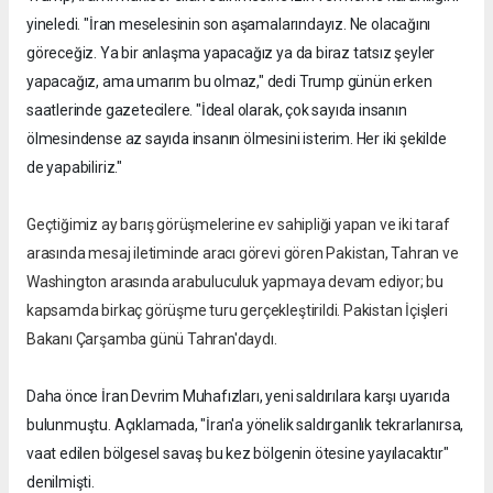
yineledi. "İran meselesinin son aşamalarındayız. Ne olacağını
göreceğiz. Ya bir anlaşma yapacağız ya da biraz tatsız şeyler
yapacağız, ama umarım bu olmaz," dedi Trump günün erken
saatlerinde gazetecilere. "İdeal olarak, çok sayıda insanın
ölmesindense az sayıda insanın ölmesini isterim. Her iki şekilde
de yapabiliriz."
Geçtiğimiz ay barış görüşmelerine ev sahipliği yapan ve iki taraf
arasında mesaj iletiminde aracı görevi gören Pakistan, Tahran ve
Washington arasında arabuluculuk yapmaya devam ediyor; bu
kapsamda birkaç görüşme turu gerçekleştirildi. Pakistan İçişleri
Bakanı Çarşamba günü Tahran'daydı.
Daha önce İran Devrim Muhafızları, yeni saldırılara karşı uyarıda
bulunmuştu. Açıklamada, "İran'a yönelik saldırganlık tekrarlanırsa,
vaat edilen bölgesel savaş bu kez bölgenin ötesine yayılacaktır"
denilmişti.