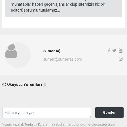
muhataplar haberi geçen ajanslar olup sitemizin hiç bir
editörü sorumlu tutulamaz...
Sümer AŞ
sumer@sumeras.com
Okuyucu Yorumları
(0)
Gönder
Yorum yazarak Topluluk Kuralları’nı kabul etmiş bulunuyor ve ulusgazetesi.com