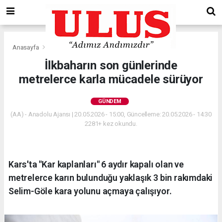
Anasayfa
Gündem
İlkbaharın son günlerinde
metrelerce karla mücadele sürüyor
GÜNDEM
(AA) - Anadolu Ajansı | 20.05.2026 - 15:00, Güncelleme: 20.05.2026 - 14:30
2281+ kez okundu.
Kars'ta "Kar kaplanları" 6 aydır kapalı olan ve
metrelerce karın bulunduğu yaklaşık 3 bin rakımdaki
Selim-Göle kara yolunu açmaya çalışıyor.