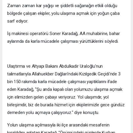
Zaman zaman kar yağışı ve şiddetli sağanağın etkili olduğu
bölgede çalışan ekipler, yolu ulaşıma açmak için yoğun çaba
sarf ediyor.
İş makinesi operatörü Soner Karadağ, AA muhabirine, bahar
aylarında da karla mücadele çalışması yürüttüklerini söyledi.
Ulaştırma ve Altyapı Bakanı Abdulkadir Uraloğlu'nun
talimatlarıyla Allahuekber Dağları'ndaki Kızılgedik Geçidi'nde 3
bin 150 rakımda karla mücadele çalışması yaptıklarını ifade
eden Karadağ, "Şu anda kapalı olan yolumuzu ulaşıma açmak
için elimizden gelen çabayı veriyoruz. Yol ulaşımdır, yol
birleşimdir, biz de burada hizmet için ekiplerimizle gece gündüz
demeden yolu açmaya çalışıyoruz." diye konuştu.
Yolun ulaşıma açılmasıyla iki ilçe arasındaki mesafenin
kısaldığını anlatan Karadağ, "Önümüzdeki günlerde Kurban