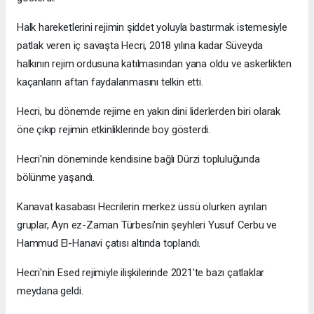
Halk hareketlerini rejimin şiddet yoluyla bastırmak istemesiyle
patlak veren iç savaşta Hecri, 2018 yılına kadar Süveyda
halkının rejim ordusuna katılmasından yana oldu ve askerlikten
kaçanların aftan faydalanmasını telkin etti.
Hecri, bu dönemde rejime en yakın dini liderlerden biri olarak
öne çıkıp rejimin etkinliklerinde boy gösterdi.
Hecri'nin döneminde kendisine bağlı Dürzi topluluğunda
bölünme yaşandı.
Kanavat kasabası Hecrilerin merkez üssü olurken ayrılan
gruplar, Ayn ez-Zaman Türbesi'nin şeyhleri Yusuf Cerbu ve
Hammud El-Hanavi çatısı altında toplandı.
Hecri'nin Esed rejimiyle ilişkilerinde 2021'te bazı çatlaklar
meydana geldi.