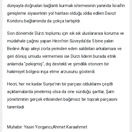
dünyayla doğrudan bağlantı kurmak istemesinin yanında İsrail'in
genişleme siyasetinin yol haritası olduğu iddia edilen Davut
Koridoru bağlamında da çokça tartışıldı.
Son dönemde Dürzi toplumu için sık sık uluslararası koruma ve
müdahale çağrısı yapan Hecri'nin Süveyda'da 5 bine yakın
Bedevi Arap aileyi zorla yerinden eden saldırıları arkalaması ve
geri dönüş umudu vermemesi ise Dürzi liderin burada etnik
anlamda "pekişmiş", dış destekli ve şimdilik otonom bir
hakimiyet bölgesi inşa etme arzusunu gösterdi.
Hecri, her ne kadar Suriye'nin bir parçası olduklarını çeşitli
açıklamalarda yinelemiş olsa da öne sürdüğü şartlar, Şam
yönetiminin gerçek etkisinden bağımsız bir toprak parçasını
tanımladı.
Muhabir: Yasin Yorgancı,Ahmet Karaahmet