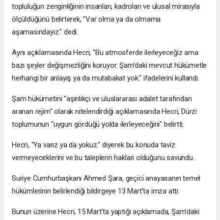
topluluğun zenginliğinin insanları, kadroları ve ulusal mirasıyla
ölçüldüğünü belirterek, "Var olma ya da olmama
aşamasındayız." dedi.
Aynı açıklamasında Hecri, "Bu atmosferde ilerleyeceğiz ama
bazı şeyler değişmezliğini koruyor. Şam’daki mevcut hükümetle
herhangi bir anlayış ya da mutabakat yok." ifadelerini kullandı.
Şam hükümetini "aşırılıkçı ve uluslararası adalet tarafından
aranan rejim" olarak nitelendirdiği açıklamasında Hecri, Dürzi
toplumunun "uygun gördüğü yolda ilerleyeceğini" belirtti.
Hecri, "Ya varız ya da yokuz." diyerek bu konuda taviz
vermeyeceklerini ve bu taleplerin hakları olduğunu savundu.
Suriye Cumhurbaşkanı Ahmed Şara, geçici anayasanın temel
hükümlerinin belirlendiği bildirgeye 13 Mart'ta imza attı.
Bunun üzerine Hecri, 15 Mart'ta yaptığı açıklamada, Şam'daki