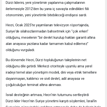
Dürzi liderini, yeni yönetimin yapılanma çalışmalarının
ilerlemesiyle 2012'den bu yana iç savaşta edindikleri fiili
otonominin, yeni yönetimle bitebileceği endişesi sardı.
Hecri, Ocak 2025'te yayımlanan televizyon röportajında,
Suriye'de silahsızlanmadan bahsetmek için "çok erken"
olduğunu, meselenin "bir devlet kurulup hakları garanti altına
alan anayasa yazılana kadar tamamen kabul edilemez"
olduğunu vurguladı.
Bu dönemde Hecri, Dürzi topluluğunun taleplerinin net
olduğunu dile getirdi. Merkezi otoriteyle uyumlu ama yerel
iradeyi temel alan yönetişim modeli, dini veya etnik temellere
dayanmayan, katılımcı ve sivil devlet, adil anayasa ve
çoğulculuğun teminat altına alınması.
İsrail desteğinin artması, Hecri'nin tutumunu sertleştirdi
Dürzi lider Hecri'nin Suriye yönetimi karşıtı söylemleri, İsrail'in