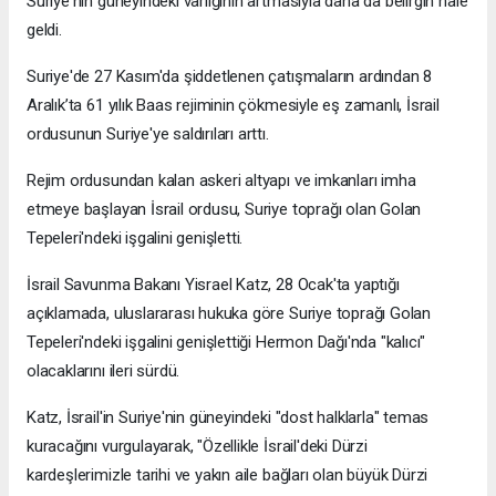
Suriye'nin güneyindeki varlığının artmasıyla daha da belirgin hale
geldi.
Suriye'de 27 Kasım'da şiddetlenen çatışmaların ardından 8
Aralık’ta 61 yılık Baas rejiminin çökmesiyle eş zamanlı, İsrail
ordusunun Suriye'ye saldırıları arttı.
Rejim ordusundan kalan askeri altyapı ve imkanları imha
etmeye başlayan İsrail ordusu, Suriye toprağı olan Golan
Tepeleri'ndeki işgalini genişletti.
İsrail Savunma Bakanı Yisrael Katz, 28 Ocak'ta yaptığı
açıklamada, uluslararası hukuka göre Suriye toprağı Golan
Tepeleri'ndeki işgalini genişlettiği Hermon Dağı'nda "kalıcı"
olacaklarını ileri sürdü.
Katz, İsrail'in Suriye'nin güneyindeki "dost halklarla" temas
kuracağını vurgulayarak, "Özellikle İsrail'deki Dürzi
kardeşlerimizle tarihi ve yakın aile bağları olan büyük Dürzi