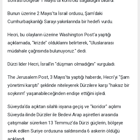
sonrası bölgede 1 Mayıs'ta kontrolü sağladığını bildirdi.
Bunun üzerine 2 Mayıs'ta İsrail ordusu, Şam'daki
Cumhurbaşkanlığı Sarayı yakınlarında bir hedefi vurdu.
Hecri, bu olayların üzerine Washington Post'a yaptığı
açıklamada, "krizde" olduklarını belirterek, "Uluslararası
müdahale çağrısında bulunuyoruz." dedi.
Dürzi lider Hecri, İsrail'in "düşman olmadığını" vurguladı.
The Jerusalem Post, 3 Mayıs'ta yaptığı haberde, Hecri'yi "Şam
yönetimi karşıtı" şeklinde niteleyerek Dürzilere karşı "haksız bir
soykırım" yaşanabileceğinden endişe ettiğini işledi.
Süveyda'da açıktan silahlı isyana geçiş ve "koridor" açılımı
Süveyda ilinde Dürziler ile Bedevi Arap aşiretleri arasında
çatışmalar sürerken 13 Temmuz'da Dürzi güçlerin, bölgeye
sevk edilen Suriye ordusuna saldırısında 6 askerin öldüğü
açıklandı.