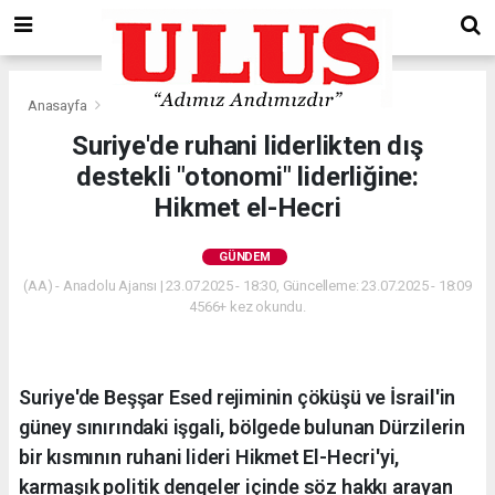
Anasayfa
Gündem
Suriye'de ruhani liderlikten dış
destekli "otonomi" liderliğine:
Hikmet el-Hecri
GÜNDEM
(AA) - Anadolu Ajansı | 23.07.2025 - 18:30, Güncelleme: 23.07.2025 - 18:09
4566+ kez okundu.
Suriye'de Beşşar Esed rejiminin çöküşü ve İsrail'in
güney sınırındaki işgali, bölgede bulunan Dürzilerin
bir kısmının ruhani lideri Hikmet El-Hecri'yi,
karmaşık politik dengeler içinde söz hakkı arayan