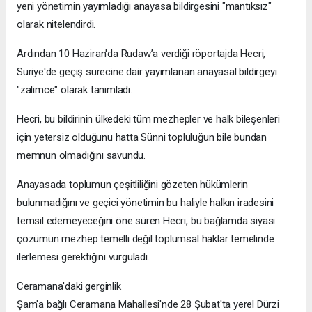
yeni yönetimin yayımladığı anayasa bildirgesini "mantıksız"
olarak nitelendirdi.
Ardından 10 Haziran'da Rudaw’a verdiği röportajda Hecri,
Suriye'de geçiş sürecine dair yayımlanan anayasal bildirgeyi
"zalimce" olarak tanımladı.
Hecri, bu bildirinin ülkedeki tüm mezhepler ve halk bileşenleri
için yetersiz olduğunu hatta Sünni topluluğun bile bundan
memnun olmadığını savundu.
Anayasada toplumun çeşitliliğini gözeten hükümlerin
bulunmadığını ve geçici yönetimin bu haliyle halkın iradesini
temsil edemeyeceğini öne süren Hecri, bu bağlamda siyasi
çözümün mezhep temelli değil toplumsal haklar temelinde
ilerlemesi gerektiğini vurguladı.
Ceramana'daki gerginlik
Şam'a bağlı Ceramana Mahallesi'nde 28 Şubat'ta yerel Dürzi