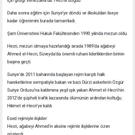
için gittiği Venezuela'da 1965'te doğdu.
Daha sonra eğitim için Suriye'ye döndü ve ilkokuldan liseye
kadar öğrenimini burada tamamladı.
Şam Üniversitesi Hukuk Fakültesinden 1990 yılında mezun oldu.
Hecri, mezun olmaya hazırlandığı sırada 1989'da ağabeyi
Ahmed el-Hecri, Süveyda'da önemli ruhani liderliklerden birinin
başına geçti.
Suriye'de 2011 baharında başlayan rejim karşıtı halk
hareketlerine sempatiyle bakan ve bazı Dürzi askerlerin Özgür
Suriye Ordusu'na katılımına yeşil ışık yakan Ahmet el-Hecri'nin
2012'de şüpheli trafik kazasında ölümünün ardından koltuğu
Hikmet el-Hecri'ye kaldı.
Esed rejimiyle ilişkiler
Hecri, ağabeyi Ahmed'in aksine rejimle ilişkilerine özen
gösterdi.