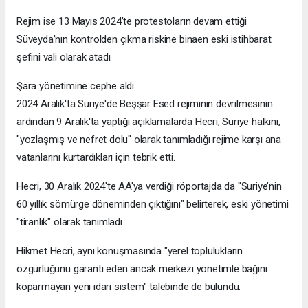
Rejim ise 13 Mayıs 2024’te protestoların devam ettiği
Süveyda'nın kontrolden çıkma riskine binaen eski istihbarat
şefini vali olarak atadı.
Şara yönetimine cephe aldı
2024 Aralık'ta Suriye'de Beşşar Esed rejiminin devrilmesinin
ardından 9 Aralık'ta yaptığı açıklamalarda Hecri, Suriye halkını,
"yozlaşmış ve nefret dolu" olarak tanımladığı rejime karşı ana
vatanlarını kurtardıkları için tebrik etti.
Hecri, 30 Aralık 2024'te AA'ya verdiği röportajda da "Suriye’nin
60 yıllık sömürge döneminden çıktığını" belirterek, eski yönetimi
"tiranlık" olarak tanımladı.
Hikmet Hecri, aynı konuşmasında "yerel toplulukların
özgürlüğünü garanti eden ancak merkezi yönetimle bağını
koparmayan yeni idari sistem" talebinde de bulundu.