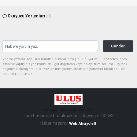
Okuyucu Yorumları
(0)
Gönder
Yorum yazarak Topluluk Kuralları’nı kabul etmiş bulunuyor ve ulusgazetesi.com
sitesine yaptığınız yorumunuzla ilgili doğrudan veya dolaylı tüm sorumluluğu tek
başınıza üstleniyorsunuz. Yazılan tüm yorumlardan site yönetimi hiçbir şekilde
sorumlu tutulamaz.
haber paketi
haber scripti
haber yazılımı
Tüm hakları saklı tutulmaktadır.Copyright 2026©
Haber Yazılımı:
Web Aksiyon ®