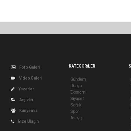
KATEGORİLER
S
Foto Galeri
Video Galeri
Gündem
Dünya
Yazarlar
Ekonomi
Siyaset
Arşivler
Sağlık
Künyemiz
Spor
Asayiş
Bize Ulaşın