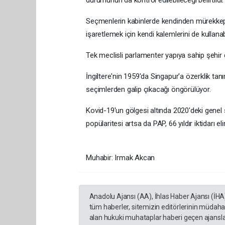
Seçmenlerin kabinlerde kendinden mürekkepli
işaretlemek için kendi kalemlerini de kullanab
Tek meclisli parlamenter yapıya sahip şehir de
İngiltere'nin 1959'da Singapur'a özerklik ta
seçimlerden galip çıkacağı öngörülüyor.
Kovid-19'un gölgesi altında 2020'deki genel 
popülaritesi artsa da PAP, 66 yıldır iktidarı el
Muhabir: Irmak Akcan
Anadolu Ajansı (AA), İhlas Haber Ajansı (İHA
tüm haberler, sitemizin editörlerinin müdaha
alan hukuki muhataplar haberi geçen ajanslar