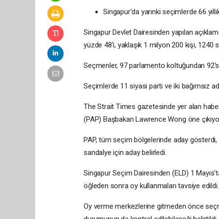
Singapur'da yarınki seçimlerde 66 yıll
Singapur Devlet Dairesinden yapılan açıklama
yüzde 48'i, yaklaşık 1 milyon 200 kişi, 1240
Seçmenler, 97 parlamento koltuğundan 92'sin
Seçimlerde 11 siyasi parti ve iki bağımsız ad
The Strait Times gazetesinde yer alan habere
(PAP) Başbakan Lawrence Wong öne çıkıyo
PAP, tüm seçim bölgelerinde aday gösterdi, 
sandalye için aday belirledi.
Singapur Seçim Dairesinden (ELD) 1 Mayıs'ta
öğleden sonra oy kullanmaları tavsiye edildi.
Oy verme merkezlerine gitmeden önce seçme
durumunun da kontrol edilebileceği belirtildi.