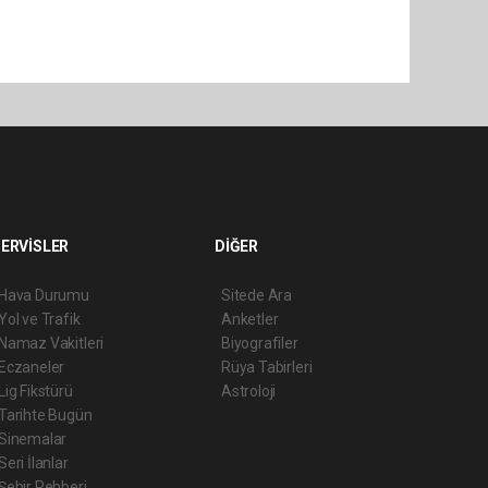
ERVİSLER
DİĞER
Hava Durumu
Sitede Ara
Yol ve Trafik
Anketler
Namaz Vakitleri
Biyografiler
Eczaneler
Rüya Tabirleri
Lig Fikstürü
Astroloji
Tarihte Bugün
Sinemalar
Seri İlanlar
Şehir Rehberi