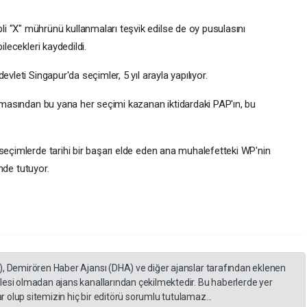
 "X" mührünü kullanmaları teşvik edilse de oy pusulasını
ilecekleri kaydedildi.
vleti Singapur'da seçimler, 5 yıl arayla yapılıyor.
nımasından bu yana her seçimi kazanan iktidardaki PAP'ın, bu
seçimlerde tarihi bir başarı elde eden ana muhalefetteki WP'nin
inde tutuyor.
), Demirören Haber Ajansı (DHA) ve diğer ajanslar tarafından eklenen
lesi olmadan ajans kanallarından çekilmektedir. Bu haberlerde yer
 olup sitemizin hiç bir editörü sorumlu tutulamaz...