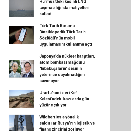
Hürmüz'deki kesinti LNG
taşımacılığında maliyetleri
katladı
Türk Tarih Kurumu
"Ansiklopedik Türk Tarih
Sözlüğü"nün mobil
uygulamasını kullanıma açtı
Japonya'da nükleer karşıtları,
atom bombası mağduru
"hibakuşaların" sesinin
yeterince duyulmadığını
savunuyor
Urartu'nun izleri Kef
Kalesi'ndeki kazılarda gün
yüzüne çıkıyor
Wildberries'e yönelik
saldırılar Rusya’nın lojistik ve
finans zincirini zorluyor