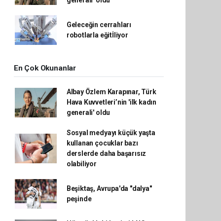
generali' oldu
Geleceğin cerrahları
robotlarla eğitİliyor
En Çok Okunanlar
Albay Özlem Karapınar, Türk
Hava Kuvvetleri’nin 'ilk kadın
generali' oldu
Sosyal medyayı küçük yaşta
kullanan çocuklar bazı
derslerde daha başarısız
olabiliyor
Beşiktaş, Avrupa'da "dalya"
peşinde