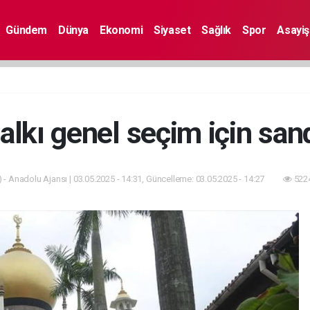
Gündem
Dünya
Ekonomi
Siyaset
Sağlık
Spor
Asayiş
alkı genel seçim için san
 - Anadolu Ajansı | 03.05.2025 - 14:31, Güncelleme: 03.05.2025 - 14:27
5224