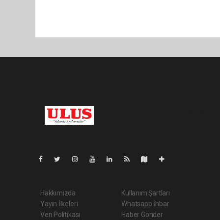
Pro-0.053
Hakkımızda
Kullanım Şartları
Yayın İlkeleri
Whatsapp İhbar
Veri Politikası
Haber Gönder