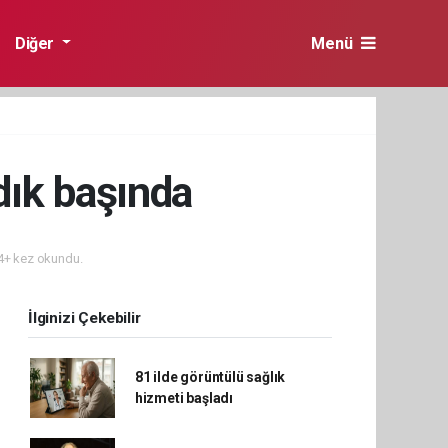
Diğer
Menü
dık başında
+ kez okundu.
İlginizi Çekebilir
81 ilde görüntülü sağlık
hizmeti başladı