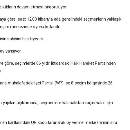
ık iktidarın devam etmesi öngörülüyor
ya göre, saat 12.00 itibarıyla ada genelindeki seçmenlerin yaklaşık
 seçim merkezinde oyunu kullandı.
in sahibini belirleyecek.
ay yarışıyor.
 göre, seçimlerde 66 yıldır iktidardaki Halk Hareket Partisinden
r.
ana muhalefetteki İşçi Partisi (WP) ise 8 seçim bölgesinde 26
 yapılan açıklamada, seçmenlere kalabalıktan kaçınmaları için
n kartlarındaki QR kodu taranarak oy verme merkezlerinin sıra