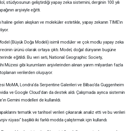
dol, stüdyosunun geliştirdiği yapay zeka sistemini, derginin 100 yılı
ğının arşiviyle eğitti.
 haline gelen akışkan ve moleküler estetikle, yapay zekanın TIME'ın
liyor.
e Model (Büyük Doğa Modeli) isimli modüler ve çok modlu yapay zeka
sürecinin ürünü olarak ortaya çıktı. Model, doğal dünyanın bugüne
erinde eğitildi. Bu veri seti, National Geographic Society,
i Müzesi gibi kurumların arşivlerinden alınan yarım milyardan fazla
oplanan verilerden oluşuyor.
si MoMA, Londra'da Serpentine Galerileri ve Bilbao'da Guggenheim
vidia ve Google Cloud'dan da destek aldı. Çalışmada ayrıca sistemin
ın Gemini modelleri de kullanıldı.
klarını tematik ve tarihsel verileri çıkararak analiz etti ve bu verileri
iv rüyası" başlıklı iki farklı modda çalıştırmak için kullandı.