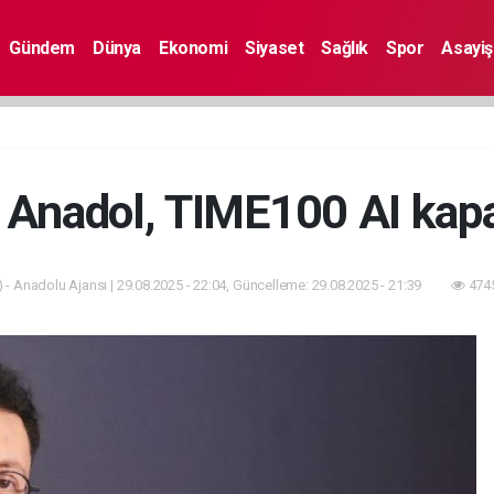
Gündem
Dünya
Ekonomi
Siyaset
Sağlık
Spor
Asayiş
 Anadol, TIME100 AI kapa
 - Anadolu Ajansı | 29.08.2025 - 22:04, Güncelleme: 29.08.2025 - 21:39
4745