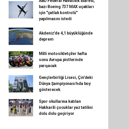
ABD Federal Havacılık İdaresi,
bazı Boeing 737 MAX uçakları
için "çatlak kontrolü"
yapılmasını istedi
Akdeniz'de 4,1 büyüklüğünde
deprem
Milli motosikletçiler hafta
sonu Avrupa pistlerinde
yarışacak
Gençlerbirliği Lisesi, Çin'deki
Dünya Şampiyonası'nda boy
gösterecek
Spor okullarına katılan
Hakkarili çocuklar yaz tatilini
dolu dolu geçiriyor