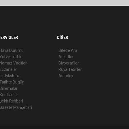
ERVİSLER
DİĞER
Hava Durumu
Sitede Ara
Yol ve Trafik
Anketler
Namaz Vakitleri
Biyografiler
Eczaneler
Rüya Tabirleri
Lig Fikstürü
Astroloji
Tarihte Bugün
Sinemalar
Seri İlanlar
Şehir Rehberi
Gazete Manşetleri