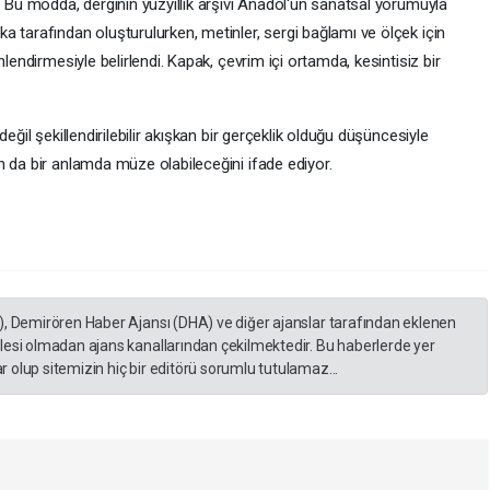
. Bu modda, derginin yüzyıllık arşivi Anadol'un sanatsal yorumuyla
 tarafından oluşturulurken, metinler, sergi bağlamı ve ölçek için
lendirmesiyle belirlendi. Kapak, çevrim içi ortamda, kesintisiz bir
eğil şekillendirilebilir akışkan bir gerçeklik olduğu düşüncesiyle
n da bir anlamda müze olabileceğini ifade ediyor.
), Demirören Haber Ajansı (DHA) ve diğer ajanslar tarafından eklenen
lesi olmadan ajans kanallarından çekilmektedir. Bu haberlerde yer
 olup sitemizin hiç bir editörü sorumlu tutulamaz...