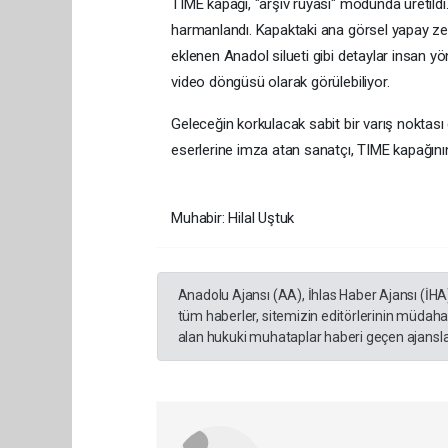
TIME kapağı, "arşiv rüyası" modunda üretildi
harmanlandı. Kapaktaki ana görsel yapay zeka
eklenen Anadol silueti gibi detaylar insan yön
video döngüsü olarak görülebiliyor.
Geleceğin korkulacak sabit bir varış noktası d
eserlerine imza atan sanatçı, TIME kapağını
Muhabir: Hilal Uştuk
Anadolu Ajansı (AA), İhlas Haber Ajansı (İHA
tüm haberler, sitemizin editörlerinin müdaha
alan hukuki muhataplar haberi geçen ajanslar