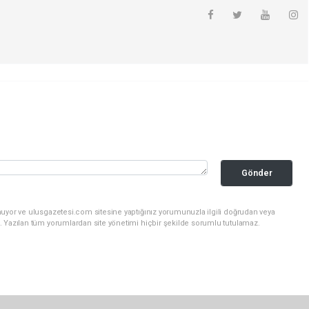
Gönder
nuyor ve ulusgazetesi.com sitesine yaptığınız yorumunuzla ilgili doğrudan veya
. Yazılan tüm yorumlardan site yönetimi hiçbir şekilde sorumlu tutulamaz.