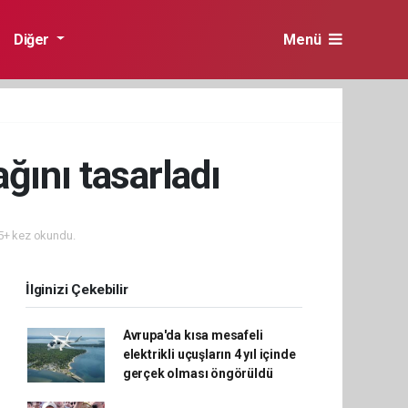
Diğer
Menü
ğını tasarladı
+ kez okundu.
İlginizi Çekebilir
Avrupa'da kısa mesafeli
elektrikli uçuşların 4 yıl içinde
gerçek olması öngörüldü