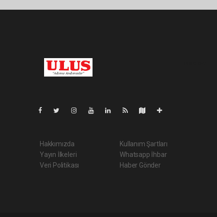
Pro-0.052
Hakkımızda
Kullanım Şartları
Yayın İlkeleri
Whatsapp İhbar
Veri Politikası
Haber Gönder