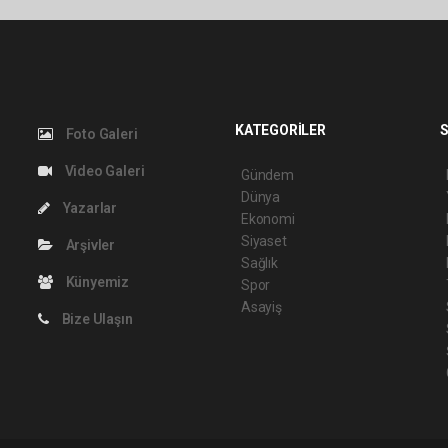
KATEGORİLER
S
Foto Galeri
Video Galeri
Gündem
Dünya
Yazarlar
Ekonomi
Siyaset
Arşivler
Sağlık
Künyemiz
Spor
Asayiş
Bize Ulaşın