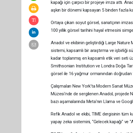
kapağı için çarpıcı bir projeye imza attı. Ana
aşkın bir dönemi kapsayan 5 binden fazla kapa
Ortaya çıkan soyut görsel, sanatçının imzası
100 yıllık görsel tarihini hayal etmesini simge
Anadol ve ekibinin geliştirdiği Large Natur
sistemi, kapsamlı bir araştırma ve işbirliği 
kadar toplanmış en kapsamlı etik veri seti üz
Smithsonian Institution ve Londra Doğa Tarih
görsel ile 16 yağmur ormanından doğrudan t
Çalışmaları New York'ta Modern Sanat Müze
Müzesi'nde de sergilenen Anadol, projede N
bazı aşamalarında Meta'nın Llama ve Google'
Refik Anadol ve ekibi, TIME dergisinin tüm kapa
yapay zeka sistemini, "Gelecek kapağı" ve "Arş