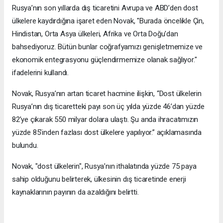
Rusya’nın son yıllarda dış ticaretini Avrupa ve ABD’den dost
ülkelere kaydırdığına işaret eden Novak, "Burada öncelikle Çin,
Hindistan, Orta Asya ülkeleri, Afrika ve Orta Doğu'dan
bahsediyoruz. Bütün bunlar coğrafyamızı genişletmemize ve
ekonomik entegrasyonu güçlendirmemize olanak sağlıyor."
ifadelerini kullandı.
Novak, Rusya’nın artan ticaret hacmine ilişkin, “Dost ülkelerin
Rusya’nın dış ticaretteki payı son üç yılda yüzde 46’dan yüzde
82’ye çıkarak 550 milyar dolara ulaştı. Şu anda ihracatımızın
yüzde 85’inden fazlası dost ülkelere yapılıyor.” açıklamasında
bulundu.
Novak, "dost ülkelerin", Rusya’nın ithalatında yüzde 75 paya
sahip olduğunu belirterek, ülkesinin dış ticaretinde enerji
kaynaklarının payının da azaldığını belirtti.