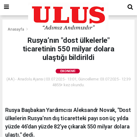
Anasayfa
Ekonomi
Rusya’nın "dost ülkelerle"
ticaretinin 550 milyar dolara
ulaştığı bildirildi
EKONOMI
(AA) - Anadolu Ajansı | 03.07.2025 - 13:01, Güncelleme: 03.07.2025 - 12:39
4855+ kez okundu.
Rusya Başbakan Yardımcısı Aleksandr Novak, "Dost
ülkelerin Rusya’nın dış ticaretteki payı son üç yılda
yüzde 46’dan yüzde 82’ye çıkarak 550 milyar dolara
ulaştı." dedi.