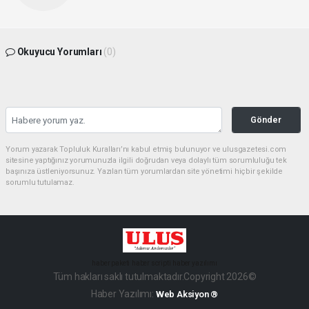
Okuyucu Yorumları
(0)
Gönder
Yorum yazarak Topluluk Kuralları’nı kabul etmiş bulunuyor ve ulusgazetesi.com
sitesine yaptığınız yorumunuzla ilgili doğrudan veya dolaylı tüm sorumluluğu tek
başınıza üstleniyorsunuz. Yazılan tüm yorumlardan site yönetimi hiçbir şekilde
sorumlu tutulamaz.
haber paketi
haber scripti
haber yazılımı
Tüm hakları saklı tutulmaktadır.Copyright 2026©
Haber Yazılımı:
Web Aksiyon ®