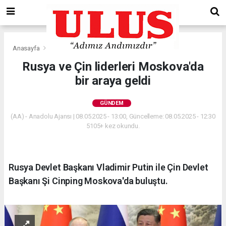
Anasayfa
Gündem
Rusya ve Çin liderleri Moskova'da
bir araya geldi
GÜNDEM
(AA) - Anadolu Ajansı | 08.05.2025 - 13:00, Güncelleme: 08.05.2025 - 12:30
5105+ kez okundu.
Rusya Devlet Başkanı Vladimir Putin ile Çin Devlet
Başkanı Şi Cinping Moskova'da buluştu.