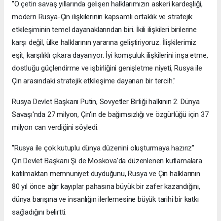
"O çetin savaş yıllarında gelişen halklarımızın askeri kardeşliği,
modern Rusya-Çin ilişkilerinin kapsamlı ortaklık ve stratejik
etkileşiminin temel dayanaklarından biri. İkili ilişkileri birilerine
karşı değil, ülke halklarının yararına geliştiriyoruz. İlişkilerimiz
eşit, karşılıklı çıkara dayanıyor. İyi komşuluk ilişkilerini inşa etme,
dostluğu güçlendirme ve işbirliğini genişletme niyeti, Rusya ile
Çin arasındaki stratejik etkileşime dayanan bir tercih."
Rusya Devlet Başkanı Putin, Sovyetler Birliği halkının 2. Dünya
Savaşı'nda 27 milyon, Çin'in de bağımsızlığı ve özgürlüğü için 37
milyon can verdiğini söyledi.
"Rusya ile çok kutuplu dünya düzenini oluşturmaya hazırız"
Çin Devlet Başkanı Şi de Moskova'da düzenlenen kutlamalara
katılmaktan memnuniyet duyduğunu, Rusya ve Çin halklarının
80 yıl önce ağır kayıplar pahasına büyük bir zafer kazandığını,
dünya barışına ve insanlığın ilerlemesine büyük tarihi bir katkı
sağladığını belirtti.