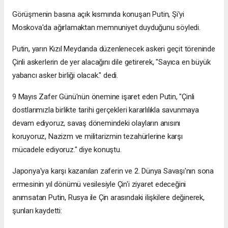
Görüşmenin basına açık kısmında konuşan Putin, Şi'yi
Moskova'da ağırlamaktan memnuniyet duyduğunu söyledi.
Putin, yarın Kızıl Meydanda düzenlenecek askeri geçit töreninde
Çinli askerlerin de yer alacağını dile getirerek, "Sayıca en büyük
yabancı asker birliği olacak." dedi.
9 Mayıs Zafer Günü'nün önemine işaret eden Putin, "Çinli
dostlarımızla birlikte tarihi gerçekleri kararlılıkla savunmaya
devam ediyoruz, savaş dönemindeki olayların anısını
koruyoruz, Nazizm ve militarizmin tezahürlerine karşı
mücadele ediyoruz." diye konuştu.
Japonya'ya karşı kazanılan zaferin ve 2. Dünya Savaşı'nın sona
ermesinin yıl dönümü vesilesiyle Çin'i ziyaret edeceğini
anımsatan Putin, Rusya ile Çin arasındaki ilişkilere değinerek,
şunları kaydetti: